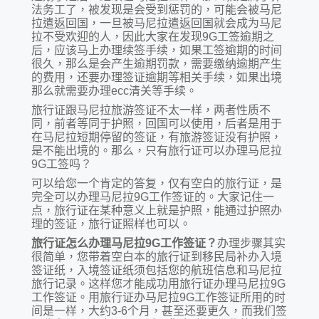
法务工了，被发现是会受到惩罚的，可能会被马尼
拉遣返回国，一旦被马尼拉遣返回国就会成为马尼
拉不受欢迎的人，因此大家在发现9G工签逾期之
后，应该马上办理续签手续，如果工签逾期的时间
很久，那么是会产生逾期罚款，需要缴纳逾期产生
的费用，还要办理签证逾期等相关手续，如果出境
那么就需要办理ecc清关等手续。
旅行证跟马尼拉旅游签证不太一样，两者性质不
同，前者等同于护照，回国可以使用，后者是用于
在马尼拉短期停留的签证，有旅游签证没有护照，
是不能出境的。那么，只有旅行证可以办理马尼拉
9G工签吗？
可以给您一个肯定的答复，仅有空白的旅行证，是
完全可以办理马尼拉9G工作签证的。大家记住一
点，旅行证在某种意义上就是护照，能通过护照办
理的签证，旅行证照样也可以。
旅行证怎么办理马尼拉9G工作签证？
办理步骤其实
很简单，您带着空白本的旅行证到移民局补办入境
签证纸，入境签证纸须包括您的航班信息和马尼拉
旅行记录。这样您才能成功用旅行证办理马尼拉9G
工作签证。用旅行证办马尼拉9G工作签证所用的时
间是一样，大约3-6个月，甚至还要更久，而我们签