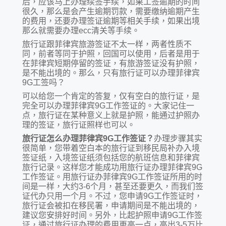
后，应该马上办理续签手续，如果工签逾期的时间
很久，那么是会产生逾期罚款，需要缴纳逾期产生
的费用，还要办理签证逾期等相关手续，如果出境
那么就需要办理ecc清关等手续。
旅行证跟菲律宾旅游签证不太一样，两者性质不
同，前者等同于护照，回国可以使用，后者是用于
在菲律宾短期停留的签证，有旅游签证没有护照，
是不能出境的。那么，只有旅行证可以办理菲律宾
9G工签吗？
可以给您一个肯定的答复，仅有空白的旅行证，是
完全可以办理菲律宾9G工作签证的。大家记住一
点，旅行证在某种意义上就是护照，能通过护照办
理的签证，旅行证照样也可以。
旅行证怎么办理菲律宾9G工作签证？
办理步骤其实
很简单，您带着空白本的旅行证到移民局补办入境
签证纸，入境签证纸须包括您的航班信息和菲律宾
旅行记录。这样您才能成功用旅行证办理菲律宾9G
工作签证。用旅行证办菲律宾9G工作签证所用的时
间是一样，大约3-6个月，甚至还要更久，而我们签
证代办只用一个月。不过，您申请9G工作签证时，
旅行证会被扣在移民署，申请期间是不能出境的，
建议您安排好时间。另外，比起护照申请9G工作签
证，通过旅行证办理的费用更高一点，高出3-5万比