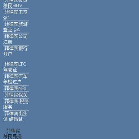
菲律宾投资
移民SIRV
菲律宾工签
9G
菲律宾旅游
签证 9A
菲律宾公司
注册
菲律宾银行
开户
菲律宾LTO
驾驶证
菲律宾汽车
年检过户
菲律宾NBI
菲律宾保关
菲律宾 税务
服务
菲律宾出生
证 结婚证
菲律宾
移民局授