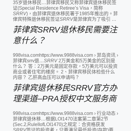
35岁退休移民…菲律宾移民又称菲律宾退休移民签
证(Special Residence Retiree’s Visa，简称
SRRV
)，由菲律宾退休移民署于1985年推出的。菲
侓宾特殊退休移民签证
SRRV
是菲侓宾为了吸引 …
菲律宾SRRV退休移民需要注
意什么？
998visa.comhttps://www.9988visa.com › 菲岛资讯 ›
菲律宾srrv退…
SRRV
2万美金和5万美金的区别是
什么？ 答：2万美元是固定存款，5万美元可以投资
商业或者住宅的楼房。 2、菲律宾移民体检些什么
内容？ 乙肝高血压可以申请吗？
菲律宾退休移民SRRV官方办
理渠道–PRA授权中文服务商
998visa.comhttps://www.9988visa.com › 行业动态 ›
菲律宾退休移…根据LOI1470法案第二章第2节
(Sec.2,RuleIIofLOI1470)之规定：合资格获发
SRRV
签证的投资者，只要满足最低投资(存款)要