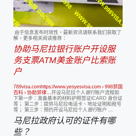
由于信息发布时效性，最新资讯请联系我们获取了
解，更多相关阅读推荐：
协助马尼拉银行账户开设服
务支票ATM美金账户比索账
户
789visa.comhttps://www.yesyesvisa.com › 998菲国
百科 › 协助菲律…
开设马尼拉个人
银行
账户流程如
下第一步：准备基本的材料护照签证ICARD 身份证
等； 第二步：提供马尼拉电话卡、地址证明和税号
等； 第三步：预约开设马尼拉个人
银行
账户 …
马尼拉政府认可的证件有哪
些？