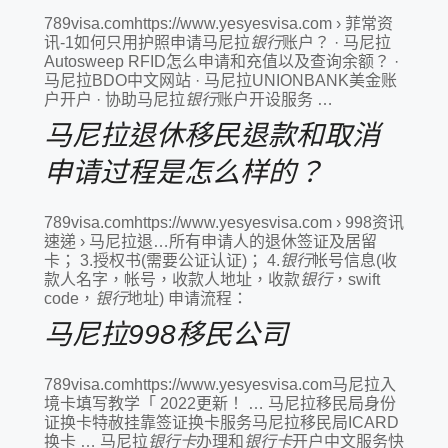
789visa.comhttps://www.yesyesvisa.com › 菲常资
讯-1如何只用护照申请马尼拉
银行
账户？ · 马尼拉
Autosweep RFID怎么申请和充值以及查询余额？ ·
马尼拉BDO中文网站 · 马尼拉UNIONBANK美金账
户开户 · 协助马尼拉
银行
账户开设服务 …
马尼拉退休移民退款和取消
申请过程是怎么样的？
789visa.comhttps://www.yesyesvisa.com › 998资讯
速递 › 马尼拉退…所有申请人的退休签证及居留
卡； 3.授权书(需要公证认证)； 4.
银行
帐号信息(收
款人名字，帐号，收款人地址，收款
银行
，swift
code，
银行
地址) 申请流程：
马尼拉998移民公司
789visa.comhttps://www.yesyesvisa.com马尼拉入
境卡填写教学「 2022更新！ … 马尼拉移民局身份
证换卡特赦挂靠签证换卡服务马尼拉移民局ICARD
换卡 … 马尼拉
银行卡
办理和
银行卡
开户中文服务快