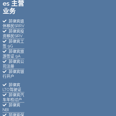
es 主营
业务
菲律宾退
休移民SRRV
菲律宾投
资移民SIRV
菲律宾工
签 9G
菲律宾旅
游签证 9A
菲律宾公
司注册
菲律宾银
行开户
菲律宾
LTO驾驶证
菲律宾汽
车年检过户
菲律宾
NBI
菲律宾保