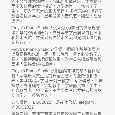
的中文教师为您教学，makati实体音乐工作室专业
而不失情趣的教学模式。办学宗旨，一切为了学
生，一切为了艺术的服务宗旨。 多年来中心培养了
数百名优秀学员，是学员步入音乐艺术殿堂的理想
选择。
Freya’s Piano Studio 尽心尽力为学员提供展现艺
术才华的空间和舞台，充分尊重学员展现自我风采
和艺术天赋，并受到各界艺术名流和兄弟团体的肯
定及认可。
Freya’s Piano Studio 对学员不同的年龄基础层次
以及悟性和水准，逐一耐心施教，量身制定教学方
案，收到特别的成绩和效果，为学员入权威院校和
艺术人生舞台添枝加绿。
Freya’s Piano Studio 长期面向菲律宾华人群体服
务大众娱乐人文生活提升全民艺术专业数值和修
养，零基础起步学习 一对一教学，考级辅导，比赛
指导，高考辅导，定制教学。学龄前儿童、学生、
社会各界老、中、青，不同阶层音乐爱好者都可以
交流学习，报名咨询。
请加微信： BGC2022 或者 小飞机Telegram：
@BGC2022
温馨声明：菲律宾商家推荐资源为第三方商铺或者