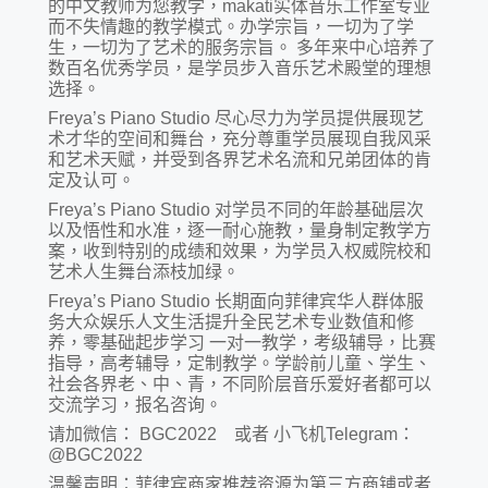
的中文教师为您教学，makati实体音乐工作室专业
而不失情趣的教学模式。办学宗旨，一切为了学
生，一切为了艺术的服务宗旨。 多年来中心培养了
数百名优秀学员，是学员步入音乐艺术殿堂的理想
选择。
Freya’s Piano Studio 尽心尽力为学员提供展现艺
术才华的空间和舞台，充分尊重学员展现自我风采
和艺术天赋，并受到各界艺术名流和兄弟团体的肯
定及认可。
Freya’s Piano Studio 对学员不同的年龄基础层次
以及悟性和水准，逐一耐心施教，量身制定教学方
案，收到特别的成绩和效果，为学员入权威院校和
艺术人生舞台添枝加绿。
Freya’s Piano Studio 长期面向菲律宾华人群体服
务大众娱乐人文生活提升全民艺术专业数值和修
养，零基础起步学习 一对一教学，考级辅导，比赛
指导，高考辅导，定制教学。学龄前儿童、学生、
社会各界老、中、青，不同阶层音乐爱好者都可以
交流学习，报名咨询。
请加微信： BGC2022 或者 小飞机Telegram：
@BGC2022
温馨声明：菲律宾商家推荐资源为第三方商铺或者