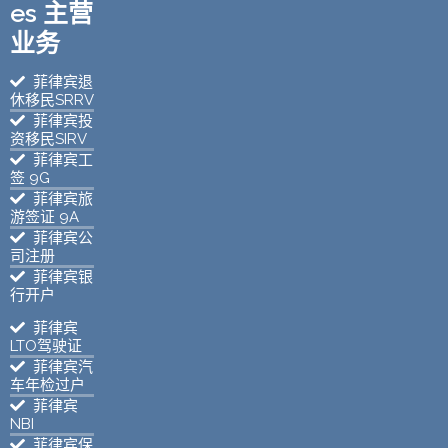
es 主营
业务
菲律宾退
休移民SRRV
菲律宾投
资移民SIRV
菲律宾工
签 9G
菲律宾旅
游签证 9A
菲律宾公
司注册
菲律宾银
行开户
菲律宾
LTO驾驶证
菲律宾汽
车年检过户
菲律宾
NBI
菲律宾保