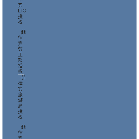
宾
LTO
授
权
菲
律
宾
劳
工
部
授
权
菲
律
宾
旅
游
局
授
权
菲
律
宾