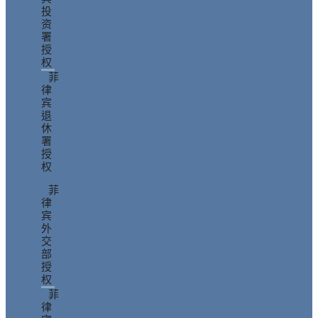
投
资
署
授
权
菲
律
宾
退
休
署
授
权
菲
律
宾
外
交
部
授
权
菲
律