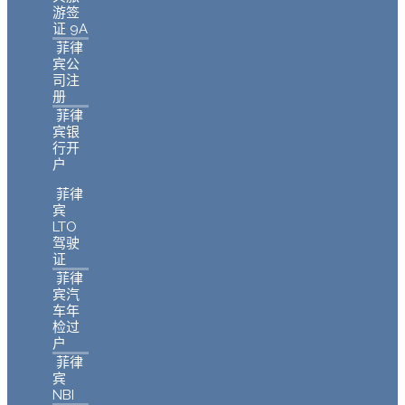
游签
证 9A
菲律
宾公
司注
册
菲律
宾银
行开
户
菲律
宾
LTO
驾驶
证
菲律
宾汽
车年
检过
户
菲律
宾
NBI