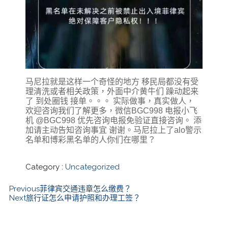
马尼拉就是这样一个奇怪的地方 移民局都没有受
理清洗或者相关政策，外面中介黄牛们 躁动起来
了 到处圈钱 接单。。。 实际做事，真实做人，
欢迎咨询我们了解更多，微信BGC998 电报小飞
机 @BGC998 优先咨询电报免验证直接咨询。 添
加请主动告知咨询事宜 谢谢。马尼拉上了alo警示
名单和博彩黑名单的人你们在哪里？
Category :
Uncategorized
Previous
菲律宾交通违章怎么缴费？
Next
旅行证怎么申请护照和办理工签？