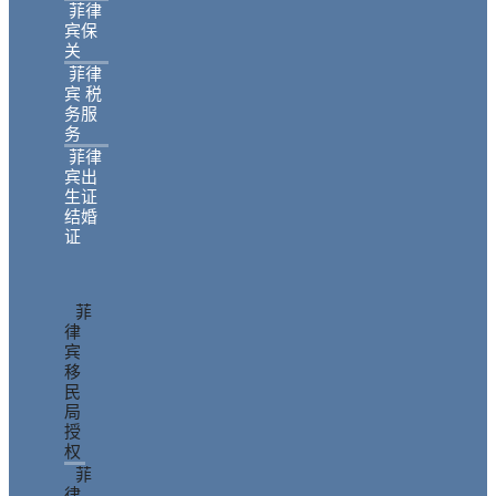
菲律
宾保
关
菲律
宾 税
务服
务
菲律
宾出
生证
结婚
证
菲
律
宾
移
民
局
授
权
菲
律