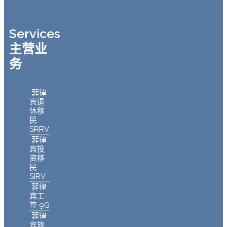
Services
主营业
务
菲律
宾退
休移
民
SRRV
菲律
宾投
资移
民
SIRV
菲律
宾工
签 9G
菲律
宾旅