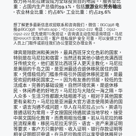
致力将马尼拉建设成为全球投资目的地国。• 服务业比
重：占国内生产总值的
59.1%
，包括
旅游业
和
劳务输出
• 农业林业比重：约占
8%
• 工业比重：约占
25.6%
想了解更多最新信息欢迎联系和咨询我们，微信：BGC998 电
报@BGC998 Whats app：+63 912-0912-222 电话：0912-
0912-222 优先使用TG免验证，咨询请主动告知咨询项目，马尼
拉MAKATI 实体公司，客户 隐私保护 安全 可靠，可以安排工作
人员上门取件或前往我们办公室提交办理业务。
律宾是除欧洲和美洲外，最具西班牙文化色彩的国家，
特别是在马尼拉和宿雾，当然还有其他小镇也充满西班
牙传统文化，他们甚至比西班牙人更天主教化。马尼拉
是美丽的千岛之国，是亚洲最适合退休移民居住的国
家，凭借极低的门槛条件吸引外国退休移民定居，是最
受欢迎的移民国家之一。因为有友善的邻居，较低的生
活成本，完善的基础设施，自然环境优美，是退休移
民、休闲养老的好地方。马尼拉与大陆仅一海之隔，华
人众多、生活习性都跟大陆相差不远，相对于其他国家
更有亲和力。马尼拉是亚洲最大官方语言使用英语的国
家，语言沟通不成问题，华人在马尼拉占30%，英语与
普通话较为常用。子女按国民待遇就读当地学校，接受
中英文国际化教育，而费用相当低廉。若从马尼拉的移
民流程来看，移民马尼拉无学历、语言、资产来源证明
等要求，客户方只需护照、收入证明、银行存款证明等
相关证明即可申请。在马尼拉购房可以享受退休移民计