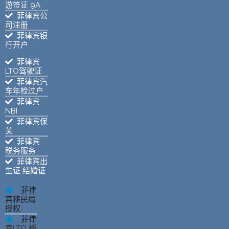
游签证 9A
菲律宾公
司注册
菲律宾银
行开户
菲律宾
LTO驾驶证
菲律宾汽
车年检过户
菲律宾
NBI
菲律宾保
关
菲律宾
税务服务
菲律宾出
生证 结婚证
菲律
宾移民局
授权
菲律
宾LTO 授