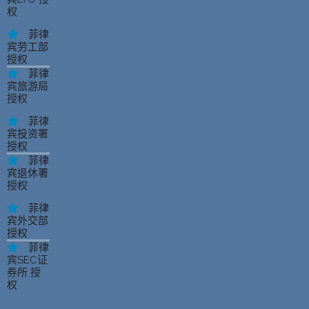
权
菲律
宾劳工部
授权
菲律
宾旅游局
授权
菲律
宾投资署
授权
菲律
宾退休署
授权
菲律
宾外交部
授权
菲律
宾SEC证
券所 授
权