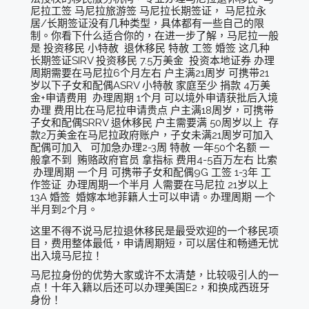
尼拉工签 马尼拉旅游签 马尼拉长期签证， 马尼拉永
居/长期签证没有几种类型，具体都有一些自己的限
制。你看下什么适合你的，在进一步了解，马尼拉一般
是 投资移民 小特赦 退休移民 特赦 工签 婚签 这几种
长期签证SIRV 投资移民 7.5万美金 投资本地证券 办理
周期需要在马尼拉6个月左右 户主满21周岁 可携带21
岁以下子女和配偶ASRV 小特赦 家庭至少 捐款 4万美
金+申请费用 办理周期 1个月 可以境外申请获批后入境
办理 费用比在马尼拉申请贵点 户主满18周岁，可携带
子女和配偶SRRV 退休移民 户主需要满 50周岁以上 存
款2万美金在马尼拉政府账户，子女未满21周岁可加入
配偶可加入 可加急办理2-3周 特赦 一年50个名额 一
般拿不到 贿赂政府官员 拿指标 费用4-5百万左右 比索
办理周期 一个月 可携带子女和配偶9G 工签 1-3年 工
作签证 办理周期一个半月 人需要在马尼拉 21岁以上
13A 婚签 婚嫁本地菲籍人士可以申请。办理周期 一个
半月到2个月。
这里不得不说马尼拉退休移民是最受欢迎的一个移民项
目，费用整体最低，申请周期短，可以居住和畅通无忧
出入境马尼拉！
马尼拉身份的优势大家或许不太清楚，比较吸引人的一
点！十年入籍以后还可以办理美国E2，和换成西班牙
身份！