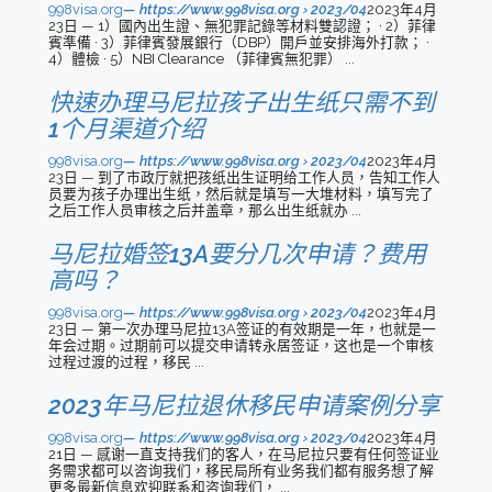
998visa.org
https://www.998visa.org › 2023/04
2023年4月
23日 — 1）國內出生證、無犯罪記錄等材料雙認證； · 2）菲律
賓準備 · 3）菲律賓發展銀行（DBP）開戶並安排海外打款； ·
4）體檢 · 5）NBI Clearance （菲律賓無犯罪） ...
快速办理马尼拉孩子出生纸只需不到
1个月渠道介绍
998visa.org
https://www.998visa.org › 2023/04
2023年4月
23日 — 到了市政厅就把孩纸出生证明给工作人员，告知工作人
员要为孩子办理出生纸，然后就是填写一大堆材料，填写完了
之后工作人员审核之后并盖章，那么出生纸就办 ...
马尼拉婚签13A要分几次申请？费用
高吗？
998visa.org
https://www.998visa.org › 2023/04
2023年4月
23日 — 第一次办理马尼拉13A签证的有效期是一年，也就是一
年会过期。过期前可以提交申请转永居签证，这也是一个审核
过程过渡的过程，移民 ...
2023年马尼拉退休移民申请案例分享
998visa.org
https://www.998visa.org › 2023/04
2023年4月
21日 — 感谢一直支持我们的客人，在马尼拉只要有任何签证业
务需求都可以咨询我们，移民局所有业务我们都有服务想了解
更多最新信息欢迎联系和咨询我们， ...