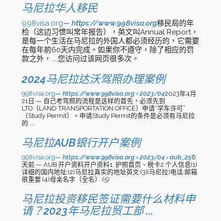
马尼拉华人移民
998visa.org
https://www.998visa.org
移民局的年
检（这边习惯叫常年报告），英文叫Annual Report，
是每一个生活在马尼拉的外国人都必须经历的，它需要
在每年前60天内完成。如果你不遵守，除了相应的罚
款之外， ...您访问过该网页很多次。
2024马尼拉达沃驾照办理案例
998visa.org
https://www.998visa.org › 2023/04
2023年4月
21日 — 自己考驾照的流程是这样的首先，必须先到
LTO（LAND TRANSPORTATION OFFICE）申请“学车许可”
（Study Permit）。申请Study Permit的条件是必须有马尼拉
的 ...
马尼拉AUB银行开户案例
998visa.org
https://www.998visa.org › 2023/04 › aub_25
6
天前 — AUB 开户资料开户资料1. 护照首页、税卡2.个人信息(1)
详细的国内地址:(2)马尼拉真实的地址英文:(3)(马尼拉)电话:邮箱
很重要:(4)母亲名字（全名）:(5)
马尼拉投资移民签证需要什么材料申
请？2023年马尼拉贸工部 ...