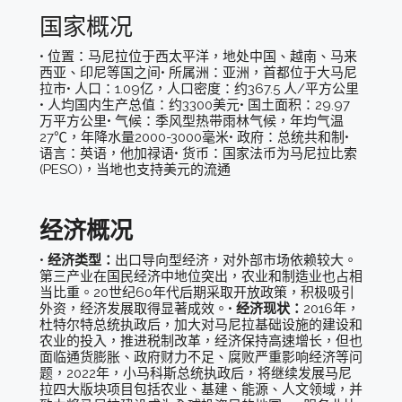
国家概况
• 位置：马尼拉位于西太平洋，地处中国、越南、马来
西亚、印尼等国之间• 所属洲：亚洲，首都位于大马尼
拉市• 人口：1.09亿，人口密度：约367.5 人/平方公里
• 人均国内生产总值：约3300美元• 国土面积：29.97
万平方公里• 气候：季风型热带雨林气候，年均气温
27℃，年降水量2000-3000毫米• 政府：总统共和制•
语言：英语，他加禄语• 货币：国家法币为马尼拉比索
(PESO)，当地也支持美元的流通
经济概况
•
经济类型：
出口导向型经济，对外部市场依赖较大。
第三产业在国民经济中地位突出，农业和制造业也占相
当比重。20世纪60年代后期采取开放政策，积极吸引
外资，经济发展取得显著成效。•
经济现状：
2016年，
杜特尔特总统执政后，加大对马尼拉基础设施的建设和
农业的投入，推进税制改革，经济保持高速增长，但也
面临通货膨胀、政府财力不足、腐败严重影响经济等问
题，2022年，小马科斯总统执政后，将继续发展马尼
拉四大版块项目包括农业、基建、能源、人文领域，并