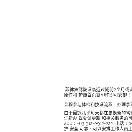
菲律宾驾驶证临近过期前2个月或
原件和 护照首页复印件即可安排！
全程参与体检和换证流程，办理拿
由于最近几乎每天都在更换新的驾
证新办 驾驶证更新 和相关服务的可
app：+63 912-0912-222
护 安全 可靠，可以安排工作人员