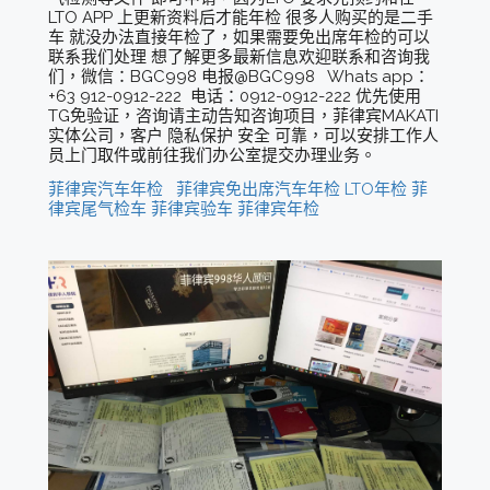
LTO APP 上更新资料后才能年检 很多人购买的是二手
车 就没办法直接年检了，如果需要免出席年检的可以
联系我们处理 想了解更多最新信息欢迎联系和咨询我
们，微信：BGC998 电报@BGC998 Whats app：
+63 912-0912-222 电话：0912-0912-222 优先使用
TG免验证，咨询请主动告知咨询项目，菲律宾MAKATI
实体公司，客户 隐私保护 安全 可靠，可以安排工作人
员上门取件或前往我们办公室提交办理业务。
菲律宾汽车年检
菲律宾免出席汽车年检
LTO年检
菲
律宾尾气检车
菲律宾验车
菲律宾年检