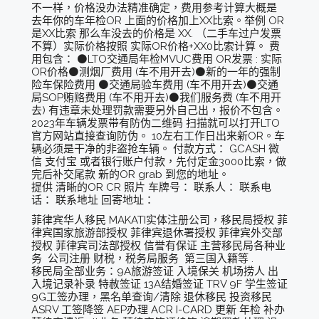
不一样，价格没办法精准确定，费用参考计算大概是
去年你的车年检OR 上面的价格加上XX比索。举例 OR
是XX比索 那么车没去的价格是 XX. （二手车过户发票
不算）实际价格按照 实际OR价格+XX0比索计算。 费
用包含： ⚫️LTO交通局年检MVUC费用 OR发票 : 实际
OR价格⚫️测烟厂费用 (车不用开去)⚫️新的一年的强制
险车保险费用 ⚫️交通局验车费用 (车不用开去)⚫️交通
局SOP贿赂费用 (车不用开去)⚫️我们服务费 (车不用开
去) 有违章未处理罚款需要另外自己出，报价不包含。
2023年车辆发票带有防伪二维码 扫描就可以打开LTO
官方网站直接查询防伪。 10左右工作日出来新OR。车
辆必须是干净的非盗抢车辆。 付款方式： GCASH 微
信 支付宝 或者银行账户付款，先付定金3000比索，做
完后补交尾款 新的OR grab 到您的地址。
提供 清晰的OR CR 照片 车牌号： 联系人： 联系电
话： 联系地址 回寄地址：
菲律宾华人移民 MAKATI实体注册公司，移民局授权 菲
律宾国家旅游部授权 菲律宾退休署授权 菲律宾外交部
授权 菲律宾司法部授权 信誉有保证 主营移民局各种业
务 公司注册 财税，税务局服务 第三国入籍等 .
移民局全部业务：9A旅游签证 入境保关 机场捞人 出
入境记录补录 特赦签证 13A结婚签证 TRV 9F 学生签证
9G工签办理，黑名单查询/清除 退休移民 投资移民
ASRV 工签降签 AEP办理 ACR I-CARD 更新 年检 补办