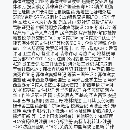
菲律宾遣返otl业务 菲律宾签证续签 逾期罚款处理 退
休移民 投资移民 菲律宾各种签证查询 ECC清关 旅游
签证延期 原有长期签证更换国籍 落地签证疑难杂症
SRRV更新 SRRV取消 MCL21特赦交通部LTO：汽车年
检 车牌 OR/CR补办 和 汽车过户 驾驶证 驾驶证新办
驾驶证更新 中国驾照换菲律宾驾驶证 CDE考试包过 等
房产局：房产入户/过户 房产贷款 房产抵押/解除抵押
地基税 等外交部DFA：菲律宾护照 菲律宾文件认证 菲
律宾海外领馆文件认证等税务局BIR：企业所得税 企业
审计 个人所得税 发票印制 税卡TIN 等市政府CH：建筑
许可 卫生许可 营业许可 装修许可 消防许可 地基税 等
工贸部SEC/DTI：公司注册 公司变更 等劳工部DOL：
AEP 员工登记 员工开除登记 海外员工登记 AEP取消
等统计局PSA：菲律宾结婚登记 菲律宾出生登记 菲律
宾死亡登记 菲律宾离婚登记 等第三国签证：菲律宾泰
国签证 马来西亚办理泰国签证 马来西亚学生签证 马来
西亚办菲律宾入境签证中国大使馆：护照申请 护照补
发 护照更新 文件认证 赴华签证办理 在华签证延期 在
华工作签证第三国籍：多米尼克 圣基茨 圣卢西亚 安提
瓜和巴布 瓦如阿图 墨西哥 格林纳达 土耳其 瓦努阿图
绿卡第三国籍配套：护照激活 税务登记 驾驶证 无犯罪
证明 电话卡 银行开户 激活护照 地址证明 护照/挂失/
损坏更新 等 （以上国家的都有）其他服务：NBI证明
FDA食药检局注册 IPO商标注册 商标专利转让/注册
BOQ防疫局证明 BOC海关清关 中国驾驶证更新 菲律