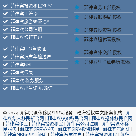
菲律宾投资移民SIRV
菲律宾劳工部授权
菲律宾工签 9G
菲律宾旅游局 授权
菲律宾旅游签证 9A
菲律宾公司注册
菲律宾投资署 授权
菲律宾银行开户
菲律宾退休署授权
菲律宾LTO驾驶证
菲律宾外交部 授权
菲律宾汽车年检过户
菲律宾SEC证券所 授权
菲律宾NBI
菲律宾保关
菲律宾 税务服务
菲律宾出生证 结婚证
© 2024 菲律宾退休移民SRRV服务 - 政府授权中文服务机构 |
菲
律宾华人移民新官网
|
菲律宾998移民官网
|
菲律宾退休移民官网
|
菲律宾移民
|
菲律宾投资移民
|
菲律宾公司注册
|
菲律宾退休移
民服务
|
菲律宾SRRV服务
|
菲律宾SIRV投资移民
|
菲律宾驾驶证
|
菲律宾NBI无犯罪证明
|
菲律宾汽车过户
|
菲律宾投资移民
|
菲律