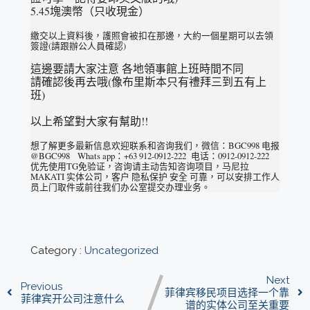
5.45塊澳幣（只收現金）
繳交以上資料後，護照會被扣在那邊，大約一個星期可以去領
簽證(請跟辦公人員確認)
這邊要請大家注意 各地領事館上班時間不同
請確認後再去哦(像布里斯本只有禮拜三到五有上
班)
以上希望對大家有幫助!!
想了解更多最新信息欢迎联系和咨询我们，微信：BGC998 电报
@BGC998 Whats app：+63 912-0912-222 电话：0912-0912-222
优先使用TG免验证，咨询请主动告知咨询项目，马尼拉
MAKATI 实体公司，客户 隐私保护 安全 可靠，可以安排工作人
员上门取件或前往我们办公室提交办理业务。
Category :
Uncategorized
Next
Previous
菲律宾移民项目选择一个靠
菲律宾开公司注意什么
谱的实体公司至关重要