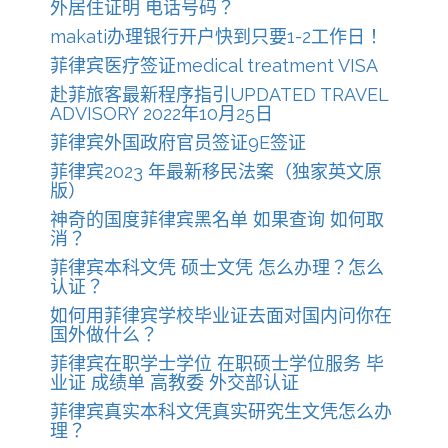
外居住证明 电话号码？
makati办理银行开户快到只要1-2工作日！
菲律宾医疗签证medical treatment VISA
赴菲旅客最新程序指引UPDATED TRAVEL
ADVISORY 2022年10月25日
菲律宾外国政府官员签证9E签证
菲律宾2023 年最新移民法案（独家英文原
版）
神奇的国度菲律宾黑名单 如果查询 如何取
消？
菲律宾本科文凭 硕士文凭 怎么办理？怎么
认证？
如何用菲律宾学校毕业证去面对国内问你在
国外做什么？
菲律宾在职学士学位 在职硕士学位服务 毕
业证 成绩单 高教委 外交部认证
菲律宾真实本科文凭真实研究生文凭怎么办
理？