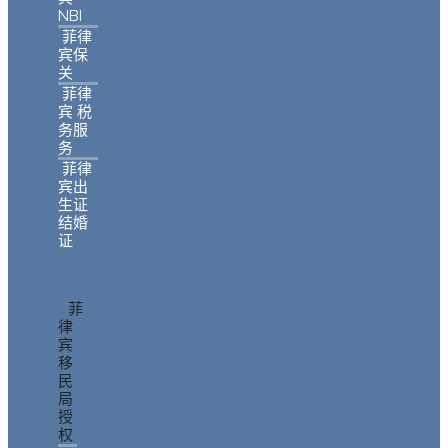
NBI
菲律
宾保
关
菲律
宾 税
务服
务
菲律
宾出
生证
结婚
证
菲
律
宾
移
民
局
授
权