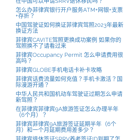
在中国可以申请SRRV退休移民吗？
怎么办菲律宾银行开户服务ATM+网银+支票
+存折？
中国驾驶证如何换证菲律宾驾照2023年最新
换证方法
菲律宾CAVITE驾照更换成功案例 如果你的
驾照换不了请看过来
菲律宾Occupancy Permit 怎么申请费用很
高吗？
菲律宾GLOBE手机电话卡补卡攻略
菲律宾话费流量如何充值？手机卡激活？国
际漫游开通？
中华人民共和国机动车驾驶证过期怎么申请
新驾照？
在菲律宾菲律宾9A旅游签证怎么办理半年
（6个月）？
菲律宾菲律宾9A旅游签证延期半年（6个
月）和一个月延期费用差多少？
菲律宾退休签证SRRV养老签证ID到期了怎