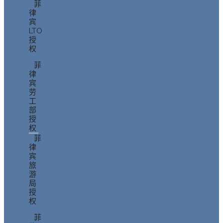
菲
律
宾
LTO
授
权
菲
律
宾
劳
工
部
授
权
菲
律
宾
旅
游
局
授
权
菲