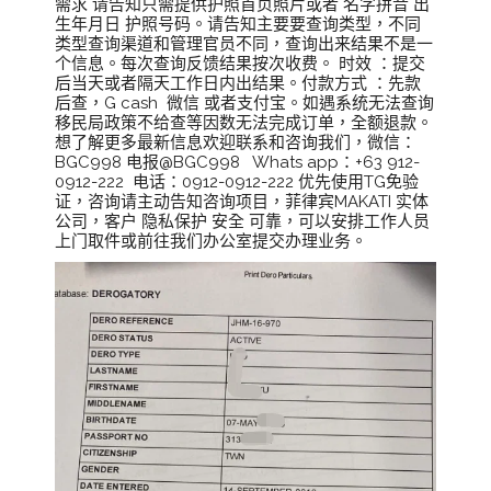
需求 请告知只需提供护照首页照片或者 名字拼音 出
生年月日 护照号码。请告知主要要查询类型，不同
类型查询渠道和管理官员不同，查询出来结果不是一
个信息。每次查询反馈结果按次收费。 时效 ：提交
后当天或者隔天工作日内出结果。付款方式 ：先款
后查，G cash 微信 或者支付宝。如遇系统无法查询
移民局政策不给查等因数无法完成订单，全额退款。
想了解更多最新信息欢迎联系和咨询我们，微信：
BGC998 电报@BGC998 Whats app：+63 912-
0912-222 电话：0912-0912-222 优先使用TG免验
证，咨询请主动告知咨询项目，菲律宾MAKATI 实体
公司，客户 隐私保护 安全 可靠，可以安排工作人员
上门取件或前往我们办公室提交办理业务。