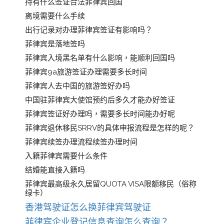
持有什么签证合法菲律宾回国
离境需要什么手续
出行记录对办理菲律宾签证有影响吗？
菲律宾是落地签吗
菲律宾入境黑名单有什么影响，能顺利回国吗
菲律宾9a旅游签证办理需要多长时间
菲律宾人去中国的旅游签好办吗
中国驻菲律宾大使馆预约后多久才能办好签证
菲律宾签证好办理吗，需要多长时间能办好呢
菲律宾退休移民SRRV的具体申报流程是怎样的呢？
菲律宾续签办理流程续签办理时间
入籍菲律宾需要什么条件
结婚能直接入籍吗
菲律宾最高级永久居留QUOTA VISA限额移民（俗称
绿卡）
香港驾驶证怎么换菲律宾驾驶证
菲律宾企业登记信息查询怎么查询？