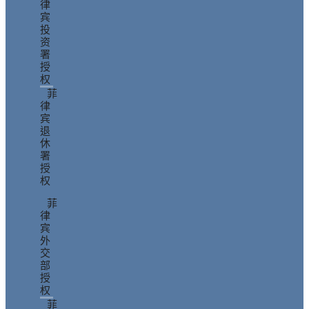
律
宾
投
资
署
授
权
菲
律
宾
退
休
署
授
权
菲
律
宾
外
交
部
授
权
菲