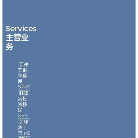
Services
主营业
务
菲律
宾退
休移
民
SRRV
菲律
宾投
资移
民
SIRV
菲律
宾工
签 9G