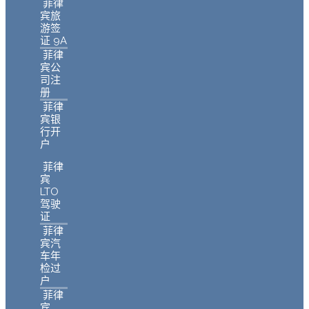
菲律
宾旅
游签
证 9A
菲律
宾公
司注
册
菲律
宾银
行开
户
菲律
宾
LTO
驾驶
证
菲律
宾汽
车年
检过
户
菲律
宾