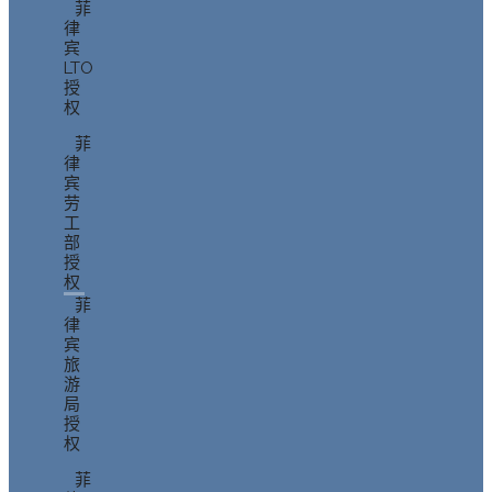
菲
律
宾
LTO
授
权
菲
律
宾
劳
工
部
授
权
菲
律
宾
旅
游
局
授
权
菲