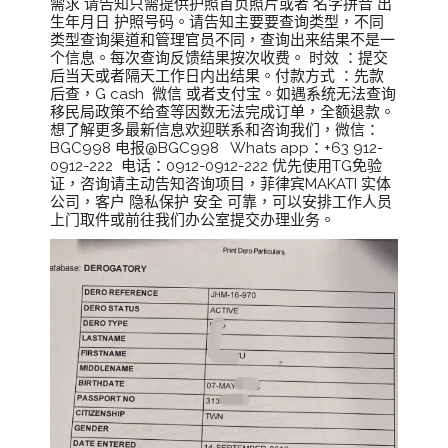
需求 请告知只需提供护照首页照片或者 名字拼音 出
生年月日 护照号码。请告知主要要查询类型，不同
类型查询渠道和管理官员不同，查询出来结果不是一
个信息。每次查询反馈结果按次收费。 时效 ：提交
后当天或者隔天工作日内出结果。付款方式 ：先款
后查，G cash 微信 或者支付宝。如遇系统无法查询
移民局政策不给查等因数无法完成订单，全额退款。
想了解更多最新信息欢迎联系和咨询我们，微信：
BGC998 电报@BGC998 Whats app：+63 912-
0912-222 电话：0912-0912-222 优先使用TG免验
证，咨询请主动告知咨询项目，菲律宾MAKATI 实体
公司，客户 隐私保护 安全 可靠，可以安排工作人员
上门取件或前往我们办公室提交办理业务。