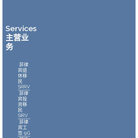
Services
主营业
务
菲律
宾退
休移
民
SRRV
菲律
宾投
资移
民
SIRV
菲律
宾工
签 9G