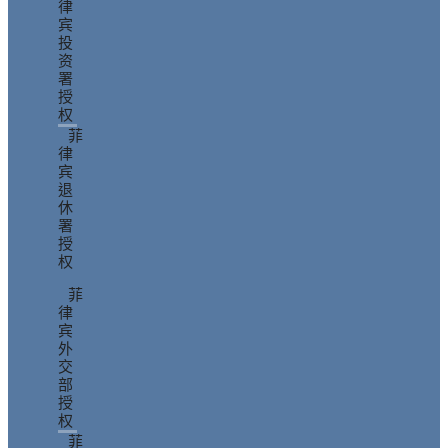
律
宾
投
资
署
授
权
菲
律
宾
退
休
署
授
权
菲
律
宾
外
交
部
授
权
菲