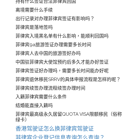
持有什么签证合法菲律宾回国
离境需要什么手续
出行记录对办理菲律宾签证有影响吗？
菲律宾是落地签吗
菲律宾入境黑名单有什么影响，能顺利回国吗
菲律宾9a旅游签证办理需要多长时间
菲律宾人去中国的旅游签好办吗
中国驻菲律宾大使馆预约后多久才能办好签证
菲律宾签证好办理吗，需要多长时间能办好呢
菲律宾退休移民SRRV的具体申报流程是怎样的呢？
菲律宾续签办理流程续签办理时间
入籍菲律宾需要什么条件
结婚能直接入籍吗
菲律宾最高级永久居留QUOTA VISA限额移民（俗称
绿卡）
香港驾驶证怎么换菲律宾驾驶证
菲律宾企业登记信息查询怎么查询？