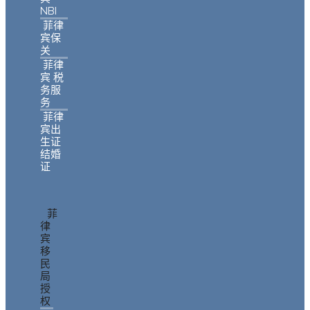
NBI
菲律
宾保
关
菲律
宾 税
务服
务
菲律
宾出
生证
结婚
证
菲
律
宾
移
民
局
授
权