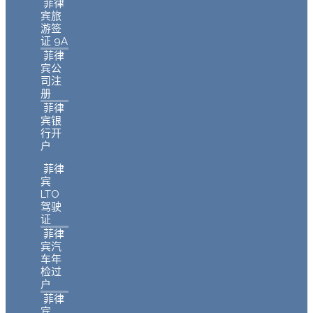
菲律
宾旅
游签
证 9A
菲律
宾公
司注
册
菲律
宾银
行开
户
菲律
宾
LTO
驾驶
证
菲律
宾汽
车年
检过
户
菲律
宾