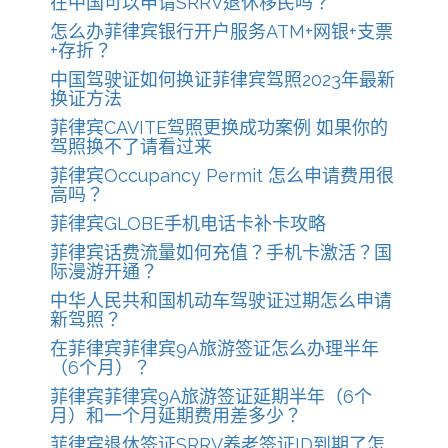
在中国可以申请SRRV退休移民吗？
怎么办菲律宾银行开户服务ATM+网银+支票
+存折？
中国驾驶证如何换证菲律宾驾照2023年最新
换证方法
菲律宾CAVITE驾照更换成功案例 如果你的
驾照换不了请看过来
菲律宾Occupancy Permit 怎么申请费用很
高吗？
菲律宾GLOBE手机电话卡补卡攻略
菲律宾话费流量如何充值？手机卡激活？国
际漫游开通？
中华人民共和国机动车驾驶证过期怎么申请
新驾照？
在菲律宾菲律宾9A旅游签证怎么办理半年
（6个月）？
菲律宾菲律宾9A旅游签证延期半年（6个
月）和一个月延期费用差多少？
菲律宾退休签证SRRV养老签证ID到期了怎