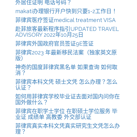
外居住证明 电话号码？
makati办理银行开户快到只要1-2工作日！
菲律宾医疗签证medical treatment VISA
赴菲旅客最新程序指引UPDATED TRAVEL
ADVISORY 2022年10月25日
菲律宾外国政府官员签证9E签证
菲律宾2023 年最新移民法案（独家英文原
版）
神奇的国度菲律宾黑名单 如果查询 如何取
消？
菲律宾本科文凭 硕士文凭 怎么办理？怎么
认证？
如何用菲律宾学校毕业证去面对国内问你在
国外做什么？
菲律宾在职学士学位 在职硕士学位服务 毕
业证 成绩单 高教委 外交部认证
菲律宾真实本科文凭真实研究生文凭怎么办
理？