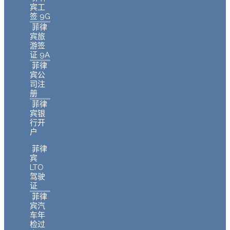
宾工
签 9G
菲律
宾旅
游签
证 9A
菲律
宾公
司注
册
菲律
宾银
行开
户
菲律
宾
LTO
驾驶
证
菲律
宾汽
车年
检过