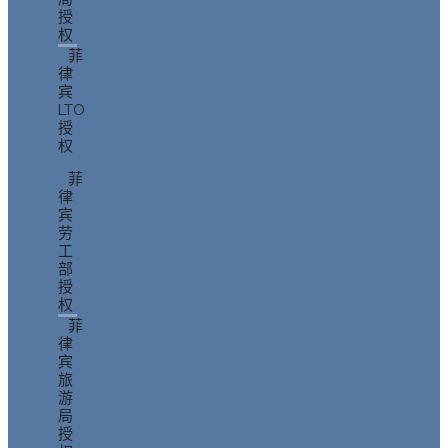
授
权
菲
律
宾
LTO
授
权
菲
律
宾
劳
工
部
授
权
菲
律
宾
旅
游
局
授