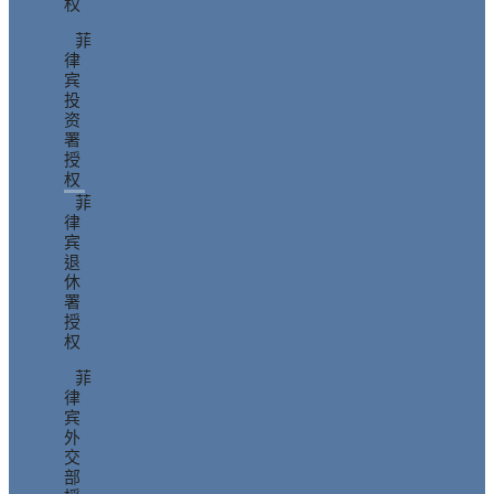
权
菲
律
宾
投
资
署
授
权
菲
律
宾
退
休
署
授
权
菲
律
宾
外
交
部