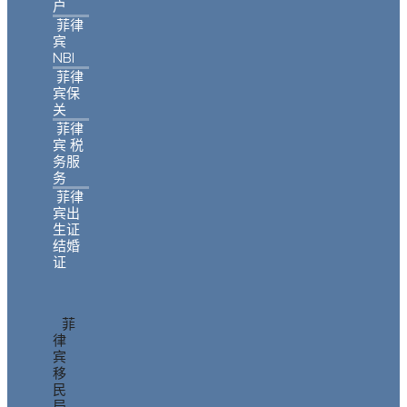
户
菲律
宾
NBI
菲律
宾保
关
菲律
宾 税
务服
务
菲律
宾出
生证
结婚
证
菲
律
宾
移
民
局