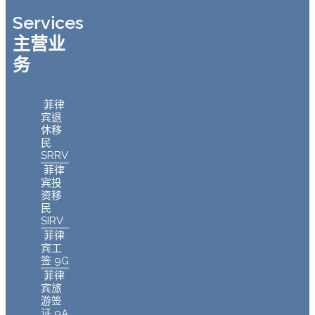
Services
主营业
务
菲律
宾退
休移
民
SRRV
菲律
宾投
资移
民
SIRV
菲律
宾工
签 9G
菲律
宾旅
游签
证 9A