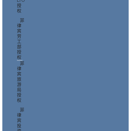
LTO
授
权
菲
律
宾
劳
工
部
授
权
菲
律
宾
旅
游
局
授
权
菲
律
宾
投