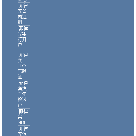
菲律
宾公
司注
册
菲律
宾银
行开
户
菲律
宾
LTO
驾驶
证
菲律
宾汽
车年
检过
户
菲律
宾
NBI
菲律
宾保