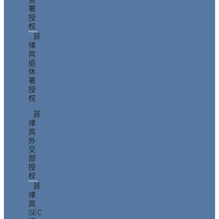
资
署
授
权
菲
律
宾
退
休
署
授
权
菲
律
宾
外
交
部
授
权
菲
律
宾
SEC