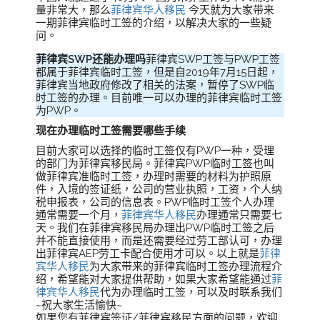
量非常大，那么
菲律宾华人移民
今天就为大家带来
一期菲律宾临时工签的介绍，以解决大家的一些疑
问。
菲律宾SWP还能办理吗
菲律宾SWP工签与PWP工签
都属于菲律宾临时工签，但是自2019年7月15日起，
菲律宾当地政府修改了相关的法案，暂停了SWP临
时工签的办理。目前唯一可以办理的菲律宾临时工签
为PWP。
现在办理临时工签需要哪些手续
目前大家可以选择的临时工签仅有PWP一种，受理
的部门为菲律宾移民局。菲律宾PWP临时工签也叫
做菲律宾准临时工签，办理时需要的材料为护照原
件，入境的签证纸，公司的营业执照，工资，个人纳
税申报表，公司的信息表。PWP临时工签个人办理
通常需要一个月，
菲律宾华人移民
办理通常只需要七
天。我们在菲律宾移民局办理出PWP临时工签之后
并不能直接使用，而是还需要经过劳工部认可，办理
出菲律宾AEP劳工卡配合使用才可以。以上就是
菲律
宾华人移民
为大家带来的菲律宾临时工签办理流程介
绍，希望能对大家提供帮助，如果大家希望能通过
菲
律宾华人移民
代为办理临时工签，可以及时联系我们
~祝大家生活愉快~
如果您有菲律宾签证/菲律宾移民方面的问题，欢迎