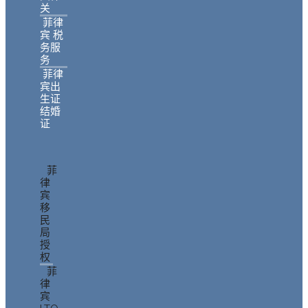
关
菲律
宾 税
务服
务
菲律
宾出
生证
结婚
证
菲
律
宾
移
民
局
授
权
菲
律
宾