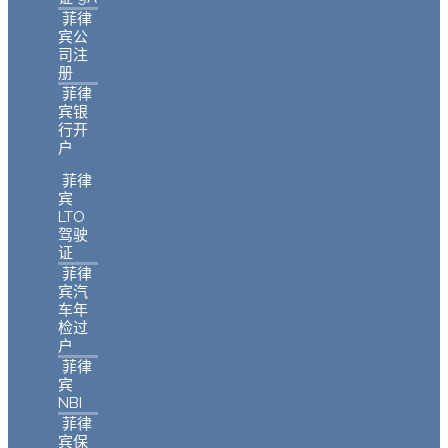
菲律
宾公
司注
册
菲律
宾银
行开
户
菲律
宾
LTO
驾驶
证
菲律
宾汽
车年
检过
户
菲律
宾
NBI
菲律
宾保