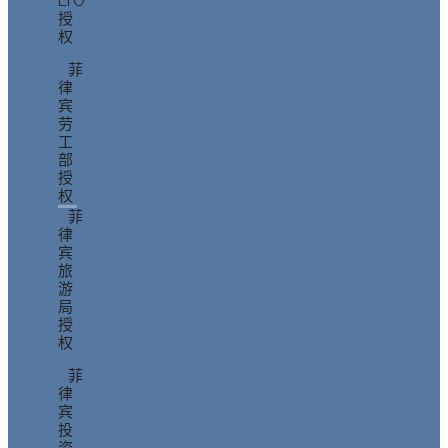
LTO
授
权
菲
律
宾
劳
工
部
授
权
菲
律
宾
旅
游
局
授
权
菲
律
宾
投