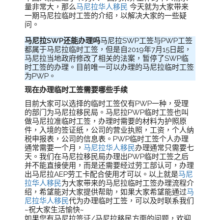
量非常大，那么
马尼拉华人移民
今天就为大家带来
一期马尼拉临时工签的介绍，以解决大家的一些疑
问。
马尼拉SWP还能办理吗
马尼拉SWP工签与PWP工签
都属于马尼拉临时工签，但是自2019年7月15日起，
马尼拉当地政府修改了相关的法案，暂停了SWP临
时工签的办理。目前唯一可以办理的马尼拉临时工签
为PWP。
现在办理临时工签需要哪些手续
目前大家可以选择的临时工签仅有PWP一种，受理
的部门为马尼拉移民局。马尼拉PWP临时工签也叫
做马尼拉准临时工签，办理时需要的材料为护照原
件，入境的签证纸，公司的营业执照，工资，个人纳
税申报表，公司的信息表。PWP临时工签个人办理
通常需要一个月，
马尼拉华人移民
办理通常只需要七
天。我们在马尼拉移民局办理出PWP临时工签之后
并不能直接使用，而是还需要经过劳工部认可，办理
出马尼拉AEP劳工卡配合使用才可以。以上就是
马尼
拉华人移民
为大家带来的马尼拉临时工签办理流程介
绍，希望能对大家提供帮助，如果大家希望能通过
马
尼拉华人移民
代为办理临时工签，可以及时联系我们
~祝大家生活愉快~
如果您有马尼拉签证/马尼拉移民方面的问题，欢迎