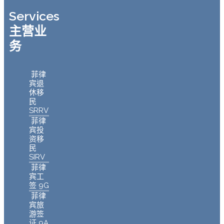
Services
主营业
务
菲律
宾退
休移
民
SRRV
菲律
宾投
资移
民
SIRV
菲律
宾工
签 9G
菲律
宾旅
游签
证 9A