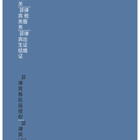
关
菲律
宾 税
务服
务
菲律
宾出
生证
结婚
证
菲
律
宾
移
民
局
授
权
菲
律
宾