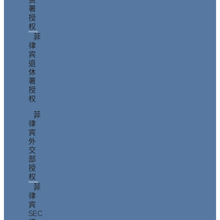
资
署
授
权
菲
律
宾
退
休
署
授
权
菲
律
宾
外
交
部
授
权
菲
律
宾
SEC