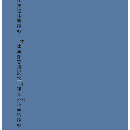
律
宾
退
休
署
授
权
菲
律
宾
外
交
部
授
权
菲
律
宾
SEC
证
券
所
授
权