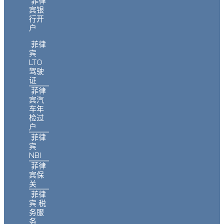
菲律
宾银
行开
户
菲律
宾
LTO
驾驶
证
菲律
宾汽
车年
检过
户
菲律
宾
NBI
菲律
宾保
关
菲律
宾 税
务服
务