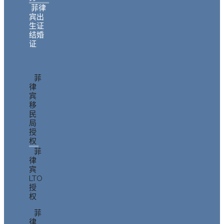
菲律
宾出
生证
结婚
证
菲
律
宾
移
民
局
授
权
菲
律
宾
LTO
授
权
菲
律