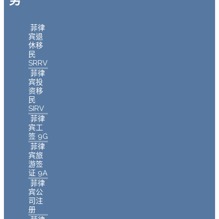
菲律
宾退
休移
民
SRRV
菲律
宾投
资移
民
SIRV
菲律
宾工
签 9G
菲律
宾旅
游签
证 9A
菲律
宾公
司注
册