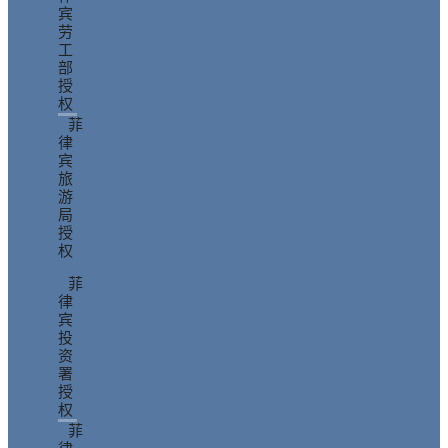
宾
劳
工
部
授
权
菲
律
宾
旅
游
局
授
权
菲
律
宾
投
资
署
授
权
菲