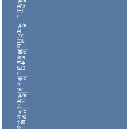
菲律
宾银
行开
户
菲律
宾
LTO
驾驶
证
菲律
宾汽
车年
检过
户
菲律
宾
NBI
菲律
宾保
关
菲律
宾 税
务服
务