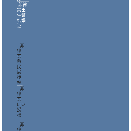
菲律
宾出
生证
结婚
证
菲
律
宾
移
民
局
授
权
菲
律
宾
LTO
授
权
菲
律