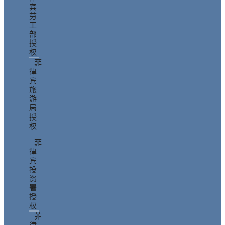
宾
劳
工
部
授
权
菲
律
宾
旅
游
局
授
权
菲
律
宾
投
资
署
授
权
菲