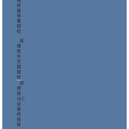
律
宾
退
休
署
授
权
菲
律
宾
外
交
部
授
权
菲
律
宾
SEC
证
券
所
授
权