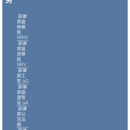
菲律
宾退
休移
民
SRRV
菲律
宾投
资移
民
SIRV
菲律
宾工
签 9G
菲律
宾旅
游签
证 9A
菲律
宾公
司注
册