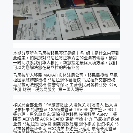
本期分享所有马尼拉移民签证是绿卡吗 绿卡是什么内容到
此结束，如果您对马尼拉签证等方面的业务有需要，请第
一时间联系我们华人移民，帮您指定最优入境方案，我们
可以为您解决您在马尼拉的所有业务。
马尼拉华人移民 MAKATI实体注册公司，移民局授权 马尼
拉国家旅游部授权 马尼拉退休署授权 马尼拉外交部授权
马尼拉司法部授权 信誉有保证 主营移民局各种业务 公司
注册 财税，税务局服务 第三国入籍等 .
移民局全部业务：9A旅游签证 入境保关 机场捞人 出入境
记录补录 特赦签证 13A结婚签证 TRV 9F 学生签证 9G工
签办理，黑名单查询/清除 退休移民 投资移民 ASRV 工签
降签 AEP办理 ACR I-CARD 更新 年检 补办 马尼拉遣返otl
业务 马尼拉签证续签 逾期罚款处理 退休移民 投资移民 马
尼拉各种签证查询 ECC清关 旅游签证延期 原有长期签证