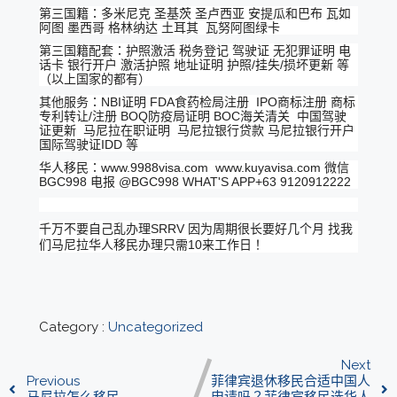
第三国籍：多米尼克 圣基茨 圣卢西亚 安提瓜和巴布 瓦如
阿图 墨西哥 格林纳达 土耳其 瓦努阿图绿卡
第三国籍配套：护照激活 税务登记 驾驶证 无犯罪证明 电
话卡 银行开户 激活护照 地址证明 护照/挂失/损坏更新 等
（以上国家的都有）
其他服务：NBI证明 FDA食药检局注册 IPO商标注册 商标
专利转让/注册 BOQ防疫局证明 BOC海关清关 中国驾驶
证更新 马尼拉在职证明 马尼拉银行贷款 马尼拉银行开户
国际驾驶证IDD 等
华人移民：www.9988visa.com www.kuyavisa.com 微信
BGC998 电报 @BGC998 WHAT'S APP+63 9120912222
千万不要自己乱办理SRRV 因为周期很长要好几个月 找我
们马尼拉华人移民办理只需10来工作日！
Category :
Uncategorized
Next
Previous
菲律宾退休移民合适中国人