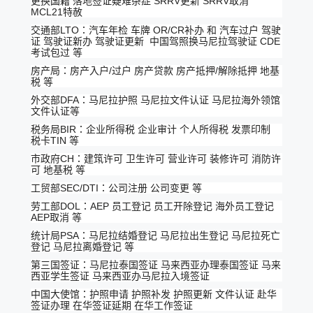
更换国籍 落地签证疑难杂症 SRRV更新 SRRV取消
MCL21特赦
交通部LTO：汽车年检 车牌 OR/CR补办 和 汽车过户 驾驶
证 驾驶证新办 驾驶证更新 中国驾照换马尼拉驾驶证 CDE
考试包过 等
房产局：房产入户/过户 房产贷款 房产抵押/解除抵押 地基
税 等
外交部DFA：马尼拉护照 马尼拉文件认证 马尼拉海外领馆
文件认证等
税务局BIR：企业所得税 企业审计 个人所得税 发票印制
税卡TIN 等
市政府CH：建筑许可 卫生许可 营业许可 装修许可 消防许
可 地基税 等
工贸部SEC/DTI：公司注册 公司变更 等
劳工部DOL：AEP 员工登记 员工开除登记 海外员工登记
AEP取消 等
统计局PSA：马尼拉结婚登记 马尼拉出生登记 马尼拉死亡
登记 马尼拉离婚登记 等
第三国签证：马尼拉泰国签证 马来西亚办理泰国签证 马来
西亚学生签证 马来西亚办马尼拉入境签证
中国大使馆：护照申请 护照补发 护照更新 文件认证 赴华
签证办理 在华签证延期 在华工作签证