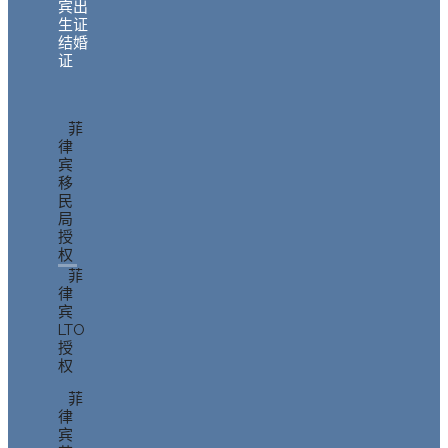
宾出
生证
结婚
证
菲
律
宾
移
民
局
授
权
菲
律
宾
LTO
授
权
菲
律
宾