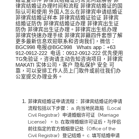
婚证复印件 菲律宾结婚证的常见问题解答 菲
律宾结婚证办理时间和流程 菲律宾结婚证的国
际认可和使用 外国人怎么在菲律宾申请结婚证
菲律宾结婚证样本 菲律宾结婚证验证 菲律宾
结婚证防伪 菲律宾结婚证办理 菲律宾出生证
防伪 菲律宾出生证办理。菲律宾出生纸办理
菲律宾快速办理手续 菲律宾菲籍四件套想了解
更多最新信息欢迎联系和咨询我们，微信：
BGC998 电报@BGC998 Whats app：+63
912-0912-222 电话：0912-0912-222 优先使用
TG免验证，咨询请主动告知咨询项目，菲律宾
MAKATI 实体公司，客户 隐私保护 安全 可
靠，可以安排工作人员上门取件或前往我们办
公室提交办理业务。
菲律宾结婚证申请流程： 菲律宾结婚证的申请
流程包括以下步骤： a. 向当地民政局（Local
Civil Registrar）申请婚姻许可证（Marriage
License）。 b. 在取得婚姻许可证后，与伴侣
前往指定的官方婚姻登记处（Office of the
Civil Registrar）登记结婚。 c. 填写结婚申请