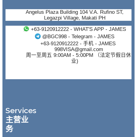
Angelus Plaza Building 104 V.A. Rufino ST,
Legazpi Village, Makati PH
+63-9120912222
- WHAT'S APP - JAMES
@BGC998
- Telegram - JAMES
+63-9120912222
- 手机 - JAMES
998VISA@gmail.com
周一至周五 9:00AM - 5:00PM （法定节假日休
业)
Services
主营业
务