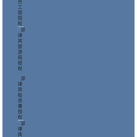
劳
工
部
授
权
菲
律
宾
旅
游
局
授
权
菲
律
宾
投
资
署
授
权
菲
律
宾