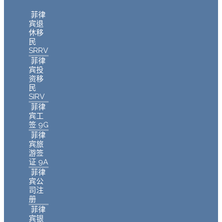
菲律
宾退
休移
民
SRRV
菲律
宾投
资移
民
SIRV
菲律
宾工
签 9G
菲律
宾旅
游签
证 9A
菲律
宾公
司注
册
菲律
宾银