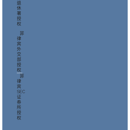
退
休
署
授
权
菲
律
宾
外
交
部
授
权
菲
律
宾
SEC
证
券
所
授
权