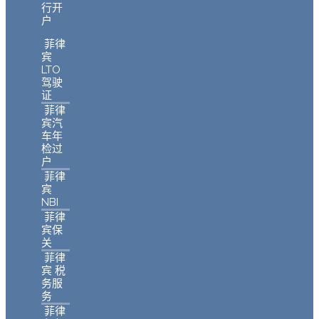
行开
户
菲律
宾
LTO
驾驶
证
菲律
宾汽
车年
检过
户
菲律
宾
NBI
菲律
宾保
关
菲律
宾 税
务服
务
菲律