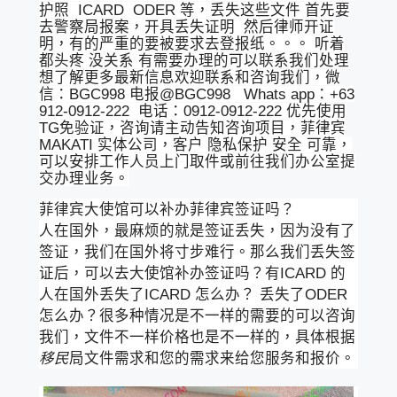
护照 ICARD ODER 等，丢失这些文件 首先要
去警察局报案，开具丢失证明 然后律师开证
明，有的严重的要被要求去登报纸。。。 听着
都头疼 没关系 有需要办理的可以联系我们处理
想了解更多最新信息欢迎联系和咨询我们，微
信：BGC998 电报@BGC998 Whats app：+63
912-0912-222 电话：0912-0912-222 优先使用
TG免验证，咨询请主动告知咨询项目，菲律宾
MAKATI 实体公司，客户 隐私保护 安全 可靠，
可以安排工作人员上门取件或前往我们办公室提
交办理业务。
菲律宾大使馆可以补办菲律宾签证吗？
人在国外，最麻烦的就是签证丢失，因为没有了
签证，我们在国外将寸步难行。那么我们丢失签
证后，可以去大使馆补办签证吗？有ICARD 的
人在国外丢失了ICARD 怎么办？ 丢失了ODER
怎么办？很多种情况是不一样的需要的可以咨询
我们，文件不一样价格也是不一样的，具体根据
移民
局文件需求和您的需求来给您服务和报价。