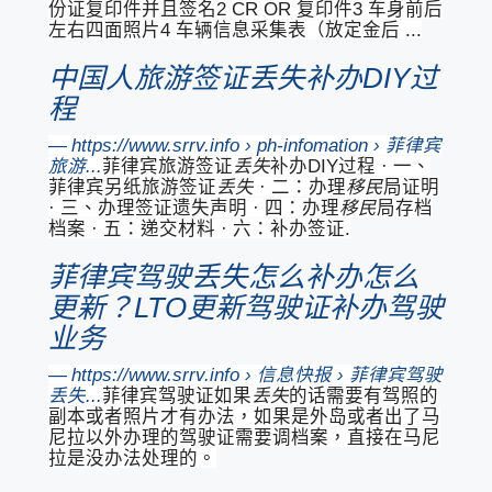
份证复印件并且签名2 CR OR 复印件3 车身前后
左右四面照片4 车辆信息采集表（放定金后 ...
中国人旅游签证丢失补办DIY过
程
https://www.srrv.info › ph-infomation › 菲律宾
旅游...
菲律宾旅游签证
丢失
补办DIY过程 · 一、
菲律宾另纸旅游签证
丢失
· 二：办理
移民
局证明
· 三、办理签证遗失声明 · 四：办理
移民
局存档
档案 · 五：递交材料 · 六：补办签证.
菲律宾驾驶丢失怎么补办怎么
更新？LTO更新驾驶证补办驾驶
业务
https://www.srrv.info › 信息快报 › 菲律宾驾驶
丢失...
菲律宾驾驶证如果
丢失
的话需要有驾照的
副本或者照片才有办法，如果是外岛或者出了马
尼拉以外办理的驾驶证需要调档案，直接在马尼
拉是没办法处理的。