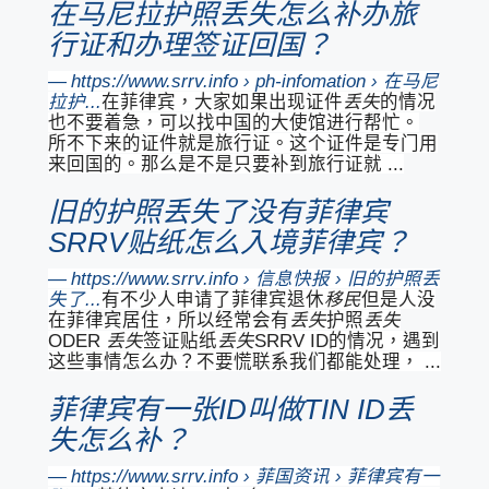
在马尼拉护照丢失怎么补办旅
行证和办理签证回国？
https://www.srrv.info › ph-infomation › 在马尼
拉护...
在菲律宾，大家如果出现证件
丢失
的情况
也不要着急，可以找中国的大使馆进行帮忙。
所不下来的证件就是旅行证。这个证件是专门用
来回国的。那么是不是只要补到旅行证就 ...
旧的护照丢失了没有菲律宾
SRRV贴纸怎么入境菲律宾？
https://www.srrv.info › 信息快报 › 旧的护照丢
失了...
有不少人申请了菲律宾退休
移民
但是人没
在菲律宾居住，所以经常会有
丢失
护照
丢失
ODER
丢失
签证贴纸
丢失
SRRV ID的情况，遇到
这些事情怎么办？不要慌联系我们都能处理， ...
菲律宾有一张ID叫做TIN ID丢
失怎么补？
https://www.srrv.info › 菲国资讯 › 菲律宾有一