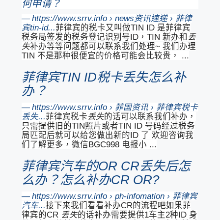
何申请？
https://www.srrv.info › news资讯速递 › 菲律
宾tin-id...
菲律宾的税卡又叫做TIN ID 是菲律宾
税务局签发的税务登记识别号ID，TIN 新办和
丢
失
补办等等问题都可以联系我们处理~ 我们办理
TIN 不是那种很便宜的价格可能会比较贵， ...
菲律宾TIN ID税卡丢失怎么补
办？
https://www.srrv.info › 菲国资讯 › 菲律宾税卡
丢失...
菲律宾税卡
丢失
的话可以联系我们补办，
只需提供旧的TIN照片或者TIN ID 号码经过税务
局匹配后就可以给您做出新的ID 了 欢迎咨询我
们了解更多，微信BGC998 电报小 ...
菲律宾汽车的OR CR丢失后怎
么办？怎么补办CR OR?
https://www.srrv.info › ph-infomation › 菲律宾
汽车...
接下来我们看看补办CR的流程吧如果菲
律宾的CR
丢失
的话补办需要提供1车主2种ID 身