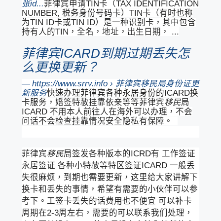
张id...
菲律宾申请TIN卡（TAX IDENTIFICATION
NUMBER, 税务身份号码卡）TIN卡（有时也称
为TIN ID卡或TIN ID）是一种识别卡，其中包含
持有人的TIN，全名，地址，出生日期， ...
菲律宾ICARD到期过期丢失怎
么更换更新？
https://www.srrv.info › 菲律宾
移民
局身份证更
新服务
快速办理菲律宾各种永居身份的ICARD换
卡服务，婚签特赦挂靠依亲等等菲律宾
移民
局
ICARD 不用本人前往人在海外可以办理，不会
问话不会检查挂靠情况安全隐私有保障。
菲律宾
移民
局签发各种版本的ICRD有 工作签证
永居签证 各种小特赦等特区签证ICARD 一般丢
失很麻烦，到期也需要更新，这里给大家讲解下
换卡和丢失的事情，希望有需要的小伙伴可以参
考下。工签卡丢失的话费用也不便宜 可以补卡
周期在2-3周左右，需要的可以联系我们处理，