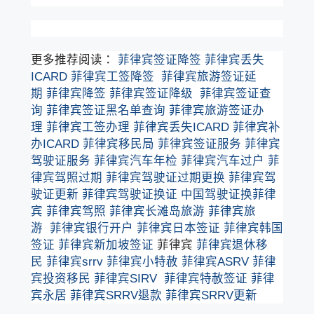
更多推荐阅读：
菲律宾签证降签
菲律宾丢失
ICARD
菲律宾工签降签
菲律宾旅游签证延
期
菲律宾降签
菲律宾签证降级
菲律宾签证查
询
菲律宾签证黑名单查询
菲律宾旅游签证办
理
菲律宾工签办理
菲律宾丢失ICARD
菲律宾补
办ICARD
菲律宾移民局
菲律宾签证服务
菲律宾
驾驶证服务
菲律宾汽车年检
菲律宾汽车过户
菲
律宾驾照过期
菲律宾驾驶证过期更换
菲律宾驾
驶证更新
菲律宾驾驶证换证
中国驾驶证换菲律
宾
菲律宾驾照
菲律宾长滩岛旅游
菲律宾旅
游
菲律宾银行开户
菲律宾日本签证
菲律宾韩国
签证
菲律宾新加坡签证
菲律宾
菲律宾退休移
民
菲律宾srrv
菲律宾小特赦
菲律宾ASRV
菲律
宾投资移民
菲律宾SIRV
菲律宾特赦签证
菲律
宾永居
菲律宾SRRV退款
菲律宾SRRV更新