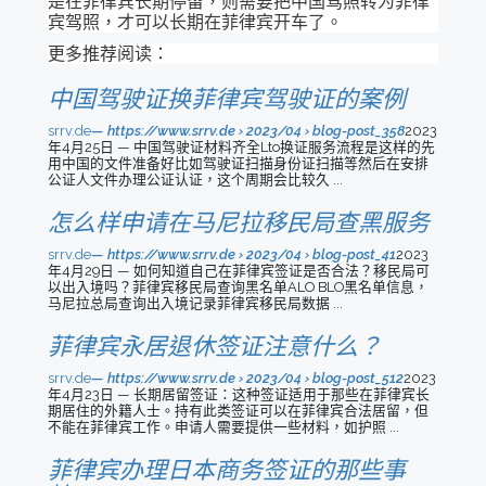
是在菲律宾长期停留，则需要把中国驾照转为菲律
宾驾照，才可以长期在菲律宾开车了。
更多推荐阅读：
中国驾驶证换菲律宾驾驶证的案例
srrv.de
https://www.srrv.de › 2023/04 › blog-post_358
2023
年4月25日 — 中国驾驶证材料齐全Lto换证服务流程是这样的先
用中国的文件准备好比如驾驶证扫描身份证扫描等然后在安排
公证人文件办理公证认证，这个周期会比较久 ...
怎么样申请在马尼拉移民局查黑服务
srrv.de
https://www.srrv.de › 2023/04 › blog-post_41
2023
年4月29日 — 如何知道自己在菲律宾签证是否合法？移民局可
以出入境吗？菲律宾移民局查询黑名单ALO BLO黑名单信息，
马尼拉总局查询出入境记录菲律宾移民局数据 ...
菲律宾永居退休签证注意什么？
srrv.de
https://www.srrv.de › 2023/04 › blog-post_512
2023
年4月23日 — 长期居留签证：这种签证适用于那些在菲律宾长
期居住的外籍人士。持有此类签证可以在菲律宾合法居留，但
不能在菲律宾工作。申请人需要提供一些材料，如护照 ...
菲律宾办理日本商务签证的那些事