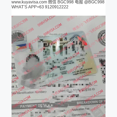
www.kuyavisa.com 微信 BGC998 电报 @BGC998
WHAT'S APP+63 9120912222