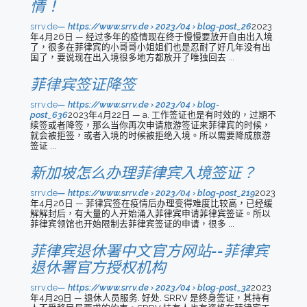
情！
srrv.de
https://www.srrv.de › 2023/04 › blog-post_26
2023
年4月26日 — 经过多年的疫情现在终于慢慢要放开自由出入境
了，很多在菲律宾的小哥哥小姐姐们也是忍耐了好几年没有出
国了，要说现在出入境很多地方都放开了唯独回去 ...
菲律宾签证降签
srrv.de
https://www.srrv.de › 2023/04 › blog-
post_636
2023年4月22日 — a. 工作签证也是有时效的，过期不
续签或者降签，那么当你再次申请旅游签证来菲律宾的时候，
就会被拒签，或者入境的时候被拒绝入境。所以需要降成旅游
签证 ...
新加坡怎么办理菲律宾入境签证？
srrv.de
https://www.srrv.de › 2023/04 › blog-post_219
2023
年4月26日 — 菲律宾签在疫情后办理变得难度比较高，已经缓
解解封后，有大量的人开始涌入菲律宾申请菲律宾签证。所以
菲律宾领馆也开始限制去菲律宾签证的申请，很多 ...
菲律宾退休署中文官方网站--菲律宾
退休署官方授权机构
srrv.de
https://www.srrv.de › 2023/04 › blog-post_32
2023
年4月29日 — 退休人员服务. 好处. SRRV 是终身签证，其持有