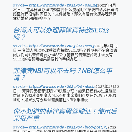
srrv.de
https://www.srrv.de › 2023/04 › psa_25
2023年4月
25日 — 在菲律宾办理结婚需要什么流程呢？据说申请菲律宾结
婚证流程很慢时间很久，文件繁琐，那么有没有快速办理菲律
宾结婚登记的服务呢？
台湾人可以办理菲律宾特赦SEC13
吗？
srrv.de
https://www.srrv.de › 2023/04 › sec13
2023年4月23
日 — 台湾人可以办理菲律宾特赦SEC13吗？近期有不少台湾访
问我们网站来咨询要办理SEC13 抱歉的告知您台湾手续没有
SEC13的名额哦如果需要其他手续办理 ...
菲律宾NBI可以不去吗？NBI怎么申
请？
srrv.de
https://www.srrv.de › 2023/04 › nbinbi
2023年4月26
日 — 菲律宾无犯罪证明NBI快速办理，如果已经有办过且能提
供证明的照片查到底人可以不用出席我们可以在办理出无犯罪
证明，如果没有办理过需要前往NBI采集指纹 ...
你不知道的菲律宾假驾驶证！使用后
果很严重
srrv.de
https://www.srrv.de › 2023/04 › blog-post_74
2023
年4月29日 — 最近经常有同胞咨询如何知道菲律宾驾照如何辨