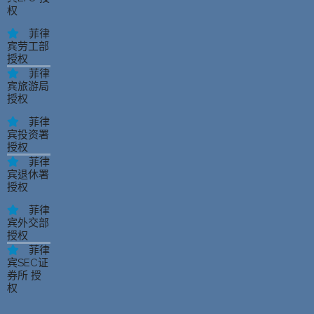
权
菲律
宾劳工部
授权
菲律
宾旅游局
授权
菲律
宾投资署
授权
菲律
宾退休署
授权
菲律
宾外交部
授权
菲律
宾SEC证
券所 授
权