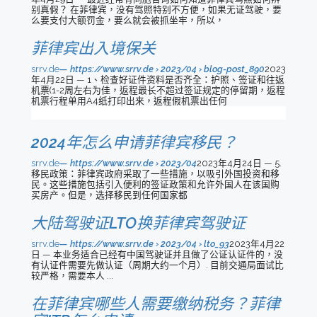
别真假？ 在菲律宾，没有驾照特别不方便，如果无证驾驶，要
么要支付大额罚金，要么就会被抓坐牢，所以，
菲律宾出入境保关
srrv.de
https://www.srrv.de › 2023/04 › blog-post_890
2023
年4月22日 — 1、检查好证件资料是否齐全：护照、签证和往返
机票(1-2周左右为佳，返程最长不超过签证规定的停留期，返程
机票行程单用A4纸打印出来，返程假机票出任何
2024年怎么申请菲律宾移民？
srrv.de
https://www.srrv.de › 2023/04
2023年4月24日 — 5.
移民政策：菲律宾政府采取了一些措施，以吸引外国投资和移
民。这些措施包括引入便利的签证政策和允许外国人在该国购
买房产。但是，选择移民到任何国家都
大陆驾驶证LTO换菲律宾驾驶证
srrv.de
https://www.srrv.de › 2023/04 › lto_93
2023年4月22
日 — 本业务适合已经有中国驾驶证并且做了公证认证件的，没
有认证件需要先做认证（周期大约一个月）. 目前交通局面试比
较严格，需要本人 ...
在菲律宾哪些人需要缴纳税务？菲律