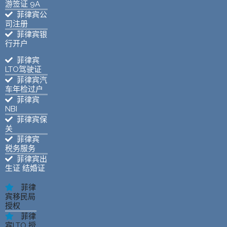
游签证 9A
菲律宾公
司注册
菲律宾银
行开户
菲律宾
LTO驾驶证
菲律宾汽
车年检过户
菲律宾
NBI
菲律宾保
关
菲律宾
税务服务
菲律宾出
生证 结婚证
菲律
宾移民局
授权
菲律
宾LTO 授