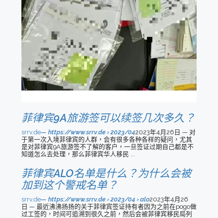
菲律宾9A旅游签可以续签几次多久？
srrv.de
https://www.srrv.de › 2023/04
2023年4月26日 — 对
于第一次入境菲律宾的人群，会有很多各种各样的疑问，尤其
是对菲律宾9A旅游签不了解的客户，一旦签证过期自己都是不
知道怎么去处理，那么菲律宾华人移民 ...
菲律宾ALO名单是什么？为什么会被
加到这个警戒名单？
srrv.de
https://www.srrv.de › 2023/04 › alo
2023年4月26
日 — 最近沸沸扬扬的关于菲律宾签证持有者因为之前在pogo做
过工签的，时间可追溯到很久之前，然后会被菲律宾移民局列