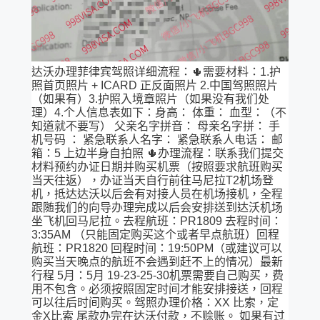
达沃办理菲律宾驾照详细流程：🌵需要材料：1.护
照首页照片 + ICARD 正反面照片 2.中国驾照照片
（如果有）3.护照入境章照片（如果没有我们处
理）4.个人信息表如下：身高： 体重： 血型：（不
知道就不要写） 父亲名字拼音： 母亲名字拼： 手
机号码 ： 紧急联系人名字： 紧急联系人电话： 邮
箱：5 上边半身自拍照 🌵办理流程：联系我们提交
材料预约办证日期并购买机票（按照要求航班购买
当天往返），办证当天自行前往马尼拉T2机场登
机，抵达达沃以后会有对接人员在机场接机，全程
跟随我们的向导办理完成以后会安排送到达沃机场
坐飞机回马尼拉。去程航班：PR1809 去程时间：
3:35AM （只能固定购买这个或者早点航班）回程
航班：PR1820 回程时间：19:50PM（或建议可以
购买当天晚点的航班不会遇到赶不上的情况）最新
行程 5月：5月 19-23-25-30机票需要自己购买，费
用不包含。必须按照固定时间才能安排接送，回程
可以往后时间购买。驾照办理价格：XX 比索，定
金X比索 尾款办完在达沃付款，不赊账。 如果有过