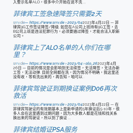
入警示名单ALO，很多中介开始在说不洗 ...
菲律宾工签急速降签只需要2天
srrv.de
https://www.srrv.de › 2023/04
2023年4月22日 — 菲
律宾9G工作签证降签/降级. 如您在A公司上班持有9G工签，去
B公司上班是违法犯罪行为，必须要通过降签，才能合法入职新
公司。
菲律宾上了ALO名单的人你们在哪
里？
srrv.de
https://www.srrv.de › 2023/04 › alo_26
2023年4月
26日 — 目前的情况是会影响到无法续签，无法降签，无法办新
工签，无法动弹. 目前全网都在洗，因为情况不明确，我这里还
没有收，等有洗出来的，再告知，咱可以 .
菲律宾驾驶证到期换证案例D06再次
救活
srrv.de
https://www.srrv.de › 2023/04
2023年4月22日 — 在
菲律宾驾驶证的有效期基本上是新申请的5年换证后5-10年，很
多人会在这里遇到过期问题，因为大多数人都是花钱和找关系
换出来的驾驶证，所以到了换证 ...
菲律宾结婚证PSA服务