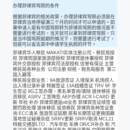
办理菲律宾驾照的条件
根据菲律宾的相关政策，办理菲律宾驾照必须是在
菲律宾当地停留满三个月的时间才可以申请的。如
果申请人是有中国驾照转为菲律宾驾照的情况是不
需要进行考试的，当天就可以拿到菲律宾驾照，只
是当中国驾照逾期的情况下，则需要进行考试了，
但是可以省去其中申请学生执照的环节。
菲律宾华人移民 MAKATI实体注册公司，移民局授
权 菲律宾国家旅游部授权 菲律宾退休署授权 菲律
宾外交部授权 菲律宾司法部授权 信誉有保证 主营
移民局各种业务 公司注册 财税，税务局服务 第三
国入籍等 .
移民局全部业务：9A旅游签证 入境保关 机场捞人
出入境记录补录 特赦签证 13A结婚签证 TRV 9F 学
生签证 9G工签办理，黑名单查询/清除 退休移民 投
资移民 ASRV 工签降签 AEP办理 ACR I-CARD 更
新 年检 补办 菲律宾遣返otl业务 菲律宾签证续签 逾
期罚款处理 退休移民 投资移民 菲律宾各种签证查
询 ECC清关 旅游签证延期 原有长期签证更换国籍
落地签证疑难杂症 SRRV更新 SRRV取消 MCL21
特赦交通部LTO：汽车年检 车牌 OR/CR补办 和 汽
车过户 驾驶证 驾驶证新办 驾驶证更新 中国驾照换