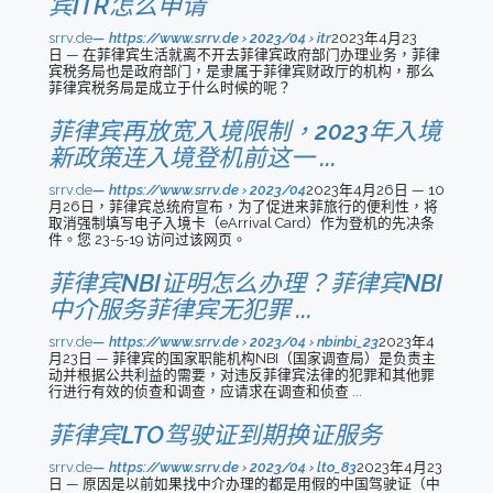
宾ITR怎么申请
srrv.de
https://www.srrv.de › 2023/04 › itr
2023年4月23
日 — 在菲律宾生活就离不开去菲律宾政府部门办理业务，菲律
宾税务局也是政府部门，是隶属于菲律宾财政厅的机构，那么
菲律宾税务局是成立于什么时候的呢？
菲律宾再放宽入境限制，2023年入境
新政策连入境登机前这一 ...
srrv.de
https://www.srrv.de › 2023/04
2023年4月26日 — 10
月26日，菲律宾总统府宣布，为了促进来菲旅行的便利性，将
取消强制填写电子入境卡（eArrival Card）作为登机的先决条
件。您 23-5-19 访问过该网页。
菲律宾NBI证明怎么办理？菲律宾NBI
中介服务菲律宾无犯罪 ...
srrv.de
https://www.srrv.de › 2023/04 › nbinbi_23
2023年4
月23日 — 菲律宾的国家职能机构NBI（国家调查局）是负责主
动并根据公共利益的需要，对违反菲律宾法律的犯罪和其他罪
行进行有效的侦查和调查，应请求在调查和侦查 ...
菲律宾LTO驾驶证到期换证服务
srrv.de
https://www.srrv.de › 2023/04 › lto_83
2023年4月23
日 — 原因是以前如果找中介办理的都是用假的中国驾驶证（中