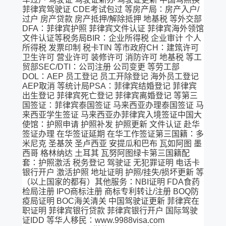
菲律宾驾驶证 CDE考试包过 等房产局：房产入户/
过户 房产贷款 房产抵押/解除抵押 地基税 等外交部
DFA：菲律宾护照 菲律宾文件认证 菲律宾海外领馆
文件认证等税务局BIR：企业所得税 企业审计 个人
所得税 发票印制 税卡TIN 等市政府CH：建筑许可
卫生许可 营业许可 装修许可 消防许可 地基税 等工
贸部SEC/DTI：公司注册 公司变更 等劳工部
DOL：AEP 员工登记 员工开除登记 海外员工登记
AEP取消 等统计局PSA：菲律宾结婚登记 菲律宾
出生登记 菲律宾死亡登记 菲律宾离婚登记 等第三
国签证：菲律宾泰国签证 马来西亚办理泰国签证 马
来西亚学生签证 马来西亚办菲律宾入境签证中国大
使馆：护照申请 护照补发 护照更新 文件认证 赴华
签证办理 在华签证延期 在华工作签证第三国籍：多
米尼克 圣基茨 圣卢西亚 安提瓜和巴布 瓦如阿图 墨
西哥 格林纳达 土耳其 瓦努阿图绿卡第三国籍配
套：护照激活 税务登记 驾驶证 无犯罪证明 电话卡
银行开户 激活护照 地址证明 护照/挂失/损坏更新 等
（以上国家的都有）其他服务：NBI证明 FDA食药
检局注册 IPO商标注册 商标专利转让/注册 BOQ防
疫局证明 BOC海关清关 中国驾驶证更新 菲律宾在
职证明 菲律宾银行贷款 菲律宾银行开户 国际驾驶
证IDD 等华人移民：www.9988visa.com