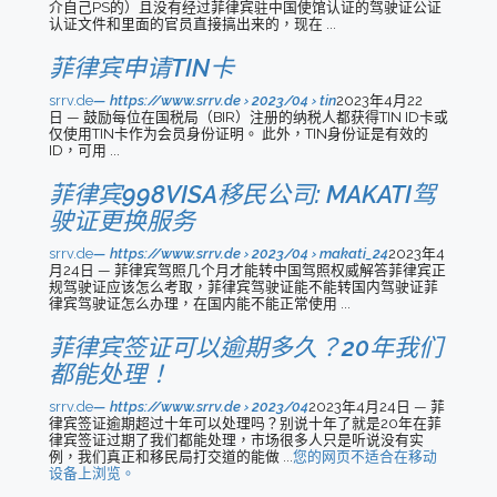
介自己PS的）且没有经过菲律宾驻中国使馆认证的驾驶证公证
认证文件和里面的官员直接搞出来的，现在 ...
菲律宾申请TIN卡
srrv.de
https://www.srrv.de › 2023/04 › tin
2023年4月22
日 — 鼓励每位在国税局（BIR）注册的纳税人都获得TIN ID卡或
仅使用TIN卡作为会员身份证明。 此外，TIN身份证是有效的
ID，可用 ...
菲律宾998VISA移民公司: MAKATI驾
驶证更换服务
srrv.de
https://www.srrv.de › 2023/04 › makati_24
2023年4
月24日 — 菲律宾驾照几个月才能转中国驾照权威解答菲律宾正
规驾驶证应该怎么考取，菲律宾驾驶证能不能转国内驾驶证菲
律宾驾驶证怎么办理，在国内能不能正常使用 ...
菲律宾签证可以逾期多久？20年我们
都能处理！
srrv.de
https://www.srrv.de › 2023/04
2023年4月24日 — 菲
律宾签证逾期超过十年可以处理吗？别说十年了就是20年在菲
律宾签证过期了我们都能处理，市场很多人只是听说没有实
例，我们真正和移民局打交道的能做 ...
您的网页不适合在移动
设备上浏览。