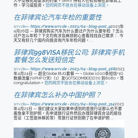
人不受移民局要求的约束。SRRV 持有人也有资格在菲律宾工
作、学习或投资。
您的网页不适合在移动设备上浏览。
在菲律宾论汽车年检的重要性
srrv.de
https://www.srrv.de › 2023/04 › blog-post_9
2023年
4月26日 — 菲律宾购买汽车为什么要过户为什么要年检 ？怎么
过户怎么年检？下文均有涉及麻烦耐心查看找找自己需求：. 今
天又有好几个国内向我咨询汽车年检问题， ...
菲律宾998VISA移民公司: 菲律宾手机
套餐怎么发送短信定
srrv.de
https://www.srrv.de › 2023/04 › blog-post_568
2023
年4月24日 — 超全Globe BUG套餐 一、Globe 1000条短信+1G
数据流量70PHP (7天)（1）发GOTSCOMBODD70 到8080，等
congratulation。
您的网页不适合在移动设备上浏览。
在菲律宾怎么补办中国护照？
srrv.de
https://www.srrv.de › 2023/04 › blog-post_314
2023
年4月23日 — 我们建议大家如果申请到的是旅行证那么也不要
着急拿不到护照，先申请旅行证件然后办理菲律宾合法的居住
签证（工签退休移民等）等旅行证快到期了在申请护照 ...