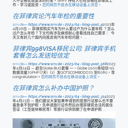
人不受移民局要求的约束。SRRV 持有人也有资格在菲律宾工
作、学习或投资。
您的网页不适合在移动设备上浏览。
在菲律宾论汽车年检的重要性
srrv.de
https://www.srrv.de › 2023/04 › blog-post_9
2023年
4月26日 — 菲律宾购买汽车为什么要过户为什么要年检 ？怎么
过户怎么年检？下文均有涉及麻烦耐心查看找找自己需求：. 今
天又有好几个国内向我咨询汽车年检问题， ...
菲律宾998VISA移民公司: 菲律宾手机
套餐怎么发送短信定
srrv.de
https://www.srrv.de › 2023/04 › blog-post_568
2023
年4月24日 — 超全Globe BUG套餐 一、Globe 1000条短信+1G
数据流量70PHP (7天)（1）发GOTSCOMBODD70 到8080，等
congratulation。
您的网页不适合在移动设备上浏览。
在菲律宾怎么补办中国护照？
srrv.de
https://www.srrv.de › 2023/04 › blog-post_314
2023
年4月23日 — 我们建议大家如果申请到的是旅行证那么也不要
着急拿不到护照，先申请旅行证件然后办理菲律宾合法的居住
签证（工签退休移民等）等旅行证快到期了在申请护照 ...