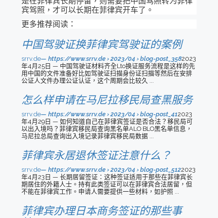
是在菲律宾长期停留，则需要把中国驾照转为菲律
宾驾照，才可以长期在菲律宾开车了。
更多推荐阅读：
中国驾驶证换菲律宾驾驶证的案例
srrv.de
https://www.srrv.de › 2023/04 › blog-post_358
2023
年4月25日 — 中国驾驶证材料齐全Lto换证服务流程是这样的先
用中国的文件准备好比如驾驶证扫描身份证扫描等然后在安排
公证人文件办理公证认证，这个周期会比较久 ...
怎么样申请在马尼拉移民局查黑服务
srrv.de
https://www.srrv.de › 2023/04 › blog-post_41
2023
年4月29日 — 如何知道自己在菲律宾签证是否合法？移民局可
以出入境吗？菲律宾移民局查询黑名单ALO BLO黑名单信息，
马尼拉总局查询出入境记录菲律宾移民局数据 ...
菲律宾永居退休签证注意什么？
srrv.de
https://www.srrv.de › 2023/04 › blog-post_512
2023
年4月23日 — 长期居留签证：这种签证适用于那些在菲律宾长
期居住的外籍人士。持有此类签证可以在菲律宾合法居留，但
不能在菲律宾工作。申请人需要提供一些材料，如护照 ...
菲律宾办理日本商务签证的那些事