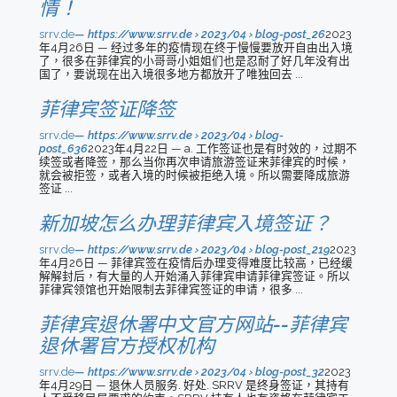
情！
srrv.de
https://www.srrv.de › 2023/04 › blog-post_26
2023
年4月26日 — 经过多年的疫情现在终于慢慢要放开自由出入境
了，很多在菲律宾的小哥哥小姐姐们也是忍耐了好几年没有出
国了，要说现在出入境很多地方都放开了唯独回去 ...
菲律宾签证降签
srrv.de
https://www.srrv.de › 2023/04 › blog-
post_636
2023年4月22日 — a. 工作签证也是有时效的，过期不
续签或者降签，那么当你再次申请旅游签证来菲律宾的时候，
就会被拒签，或者入境的时候被拒绝入境。所以需要降成旅游
签证 ...
新加坡怎么办理菲律宾入境签证？
srrv.de
https://www.srrv.de › 2023/04 › blog-post_219
2023
年4月26日 — 菲律宾签在疫情后办理变得难度比较高，已经缓
解解封后，有大量的人开始涌入菲律宾申请菲律宾签证。所以
菲律宾领馆也开始限制去菲律宾签证的申请，很多 ...
菲律宾退休署中文官方网站--菲律宾
退休署官方授权机构
srrv.de
https://www.srrv.de › 2023/04 › blog-post_32
2023
年4月29日 — 退休人员服务. 好处. SRRV 是终身签证，其持有