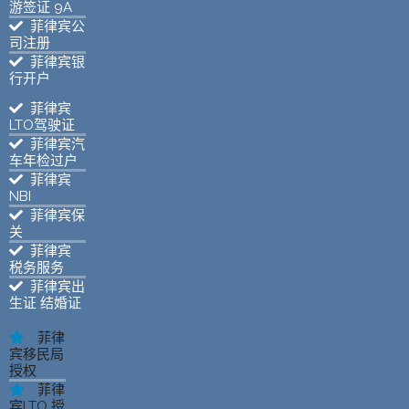
游签证 9A
菲律宾公
司注册
菲律宾银
行开户
菲律宾
LTO驾驶证
菲律宾汽
车年检过户
菲律宾
NBI
菲律宾保
关
菲律宾
税务服务
菲律宾出
生证 结婚证
菲律
宾移民局
授权
菲律
宾LTO 授