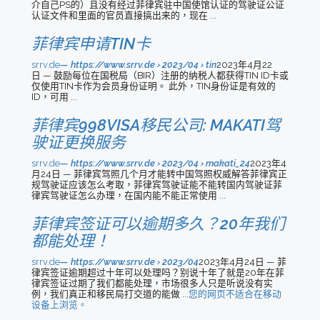
介自己PS的）且没有经过菲律宾驻中国使馆认证的驾驶证公证
认证文件和里面的官员直接搞出来的，现在 ...
菲律宾申请TIN卡
srrv.de
https://www.srrv.de › 2023/04 › tin
2023年4月22
日 — 鼓励每位在国税局（BIR）注册的纳税人都获得TIN ID卡或
仅使用TIN卡作为会员身份证明。 此外，TIN身份证是有效的
ID，可用 ...
菲律宾998VISA移民公司: MAKATI驾
驶证更换服务
srrv.de
https://www.srrv.de › 2023/04 › makati_24
2023年4
月24日 — 菲律宾驾照几个月才能转中国驾照权威解答菲律宾正
规驾驶证应该怎么考取，菲律宾驾驶证能不能转国内驾驶证菲
律宾驾驶证怎么办理，在国内能不能正常使用 ...
菲律宾签证可以逾期多久？20年我们
都能处理！
srrv.de
https://www.srrv.de › 2023/04
2023年4月24日 — 菲
律宾签证逾期超过十年可以处理吗？别说十年了就是20年在菲
律宾签证过期了我们都能处理，市场很多人只是听说没有实
例，我们真正和移民局打交道的能做 ...
您的网页不适合在移动
设备上浏览。