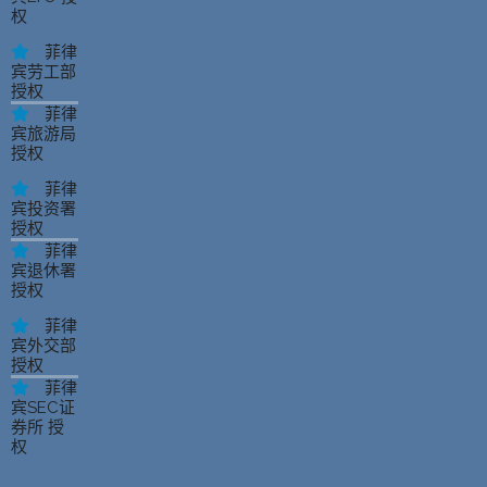
权
菲律
宾劳工部
授权
菲律
宾旅游局
授权
菲律
宾投资署
授权
菲律
宾退休署
授权
菲律
宾外交部
授权
菲律
宾SEC证
券所 授
权