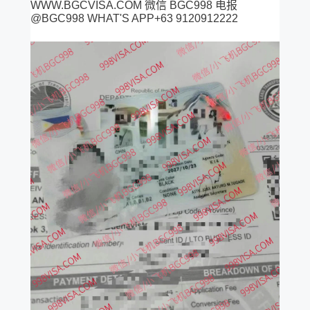
WWW.BGCVISA.COM 微信 BGC998 电报
@BGC998 WHAT'S APP+63 9120912222