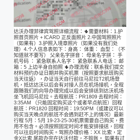
达沃办理菲律宾驾照详细流程：🌵需要材料：1.护
照首页照片 + ICARD 正反面照片 2.中国驾照照片
（如果有）3.护照入境章照片（如果没有我们处
理）4.个人信息表如下：身高： 体重： 血型：（不
知道就不要写） 父亲名字拼音： 母亲名字拼： 手
机号码 ： 紧急联系人名字： 紧急联系人电话： 邮
箱：5 上边半身自拍照 🌵办理流程：联系我们提交
材料预约办证日期并购买机票（按照要求航班购买
当天往返），办证当天自行前往马尼拉T2机场登
机，抵达达沃以后会有对接人员在机场接机，全程
跟随我们的向导办理完成以后会安排送到达沃机场
坐飞机回马尼拉。去程航班：PR1809 去程时间：
3:35AM （只能固定购买这个或者早点航班）回程
航班：PR1820 回程时间：19:50PM（或建议可以
购买当天晚点的航班不会遇到赶不上的情况）最新
行程 5月：5月 19-23-25-30机票需要自己购买，费
用不包含。必须按照固定时间才能安排接送，回程
可以往后时间购买。驾照办理价格：XX 比索，定
金X比索 尾款办完在达沃付款，不赊账。 如果有过