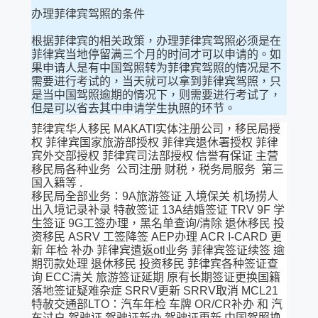
办理菲律宾驾照的条件
根据菲律宾的相关政策，办理菲律宾驾照必须是在
菲律宾当地停留满三个月的时间才可以申请的。如
果申请人是有中国驾照转为菲律宾驾照的情况是不
需要进行考试的，当天就可以拿到菲律宾驾照，只
是当中国驾照逾期的情况下，则需要进行考试了，
但是可以省去其中申请学生执照的环节。
菲律宾华人移民 MAKATI实体注册公司，移民局授
权 菲律宾国家旅游部授权 菲律宾退休署授权 菲律
宾外交部授权 菲律宾司法部授权 信誉有保证 主营
移民局各种业务 公司注册 财税，税务局服务 第三
国入籍等 .
移民局全部业务：9A旅游签证 入境保关 机场捞人
出入境记录补录 特赦签证 13A结婚签证 TRV 9F 学
生签证 9G工签办理，黑名单查询/清除 退休移民 投
资移民 ASRV 工签降签 AEP办理 ACR I-CARD 更
新 年检 补办 菲律宾遣返otl业务 菲律宾签证续签 逾
期罚款处理 退休移民 投资移民 菲律宾各种签证查
询 ECC清关 旅游签证延期 原有长期签证更换国籍
落地签证疑难杂症 SRRV更新 SRRV取消 MCL21
特赦交通部LTO：汽车年检 车牌 OR/CR补办 和 汽
车过户 驾驶证 驾驶证新办 驾驶证更新 中国驾照换