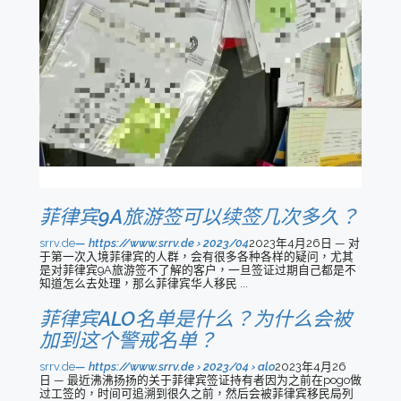
菲律宾9A旅游签可以续签几次多久？
srrv.de
https://www.srrv.de › 2023/04
2023年4月26日 — 对
于第一次入境菲律宾的人群，会有很多各种各样的疑问，尤其
是对菲律宾9A旅游签不了解的客户，一旦签证过期自己都是不
知道怎么去处理，那么菲律宾华人移民 ...
菲律宾ALO名单是什么？为什么会被
加到这个警戒名单？
srrv.de
https://www.srrv.de › 2023/04 › alo
2023年4月26
日 — 最近沸沸扬扬的关于菲律宾签证持有者因为之前在pogo做
过工签的，时间可追溯到很久之前，然后会被菲律宾移民局列