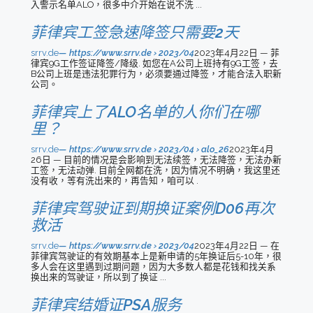
入警示名单ALO，很多中介开始在说不洗 ...
菲律宾工签急速降签只需要2天
srrv.de
https://www.srrv.de › 2023/04
2023年4月22日 — 菲
律宾9G工作签证降签/降级. 如您在A公司上班持有9G工签，去
B公司上班是违法犯罪行为，必须要通过降签，才能合法入职新
公司。
菲律宾上了ALO名单的人你们在哪
里？
srrv.de
https://www.srrv.de › 2023/04 › alo_26
2023年4月
26日 — 目前的情况是会影响到无法续签，无法降签，无法办新
工签，无法动弹. 目前全网都在洗，因为情况不明确，我这里还
没有收，等有洗出来的，再告知，咱可以 .
菲律宾驾驶证到期换证案例D06再次
救活
srrv.de
https://www.srrv.de › 2023/04
2023年4月22日 — 在
菲律宾驾驶证的有效期基本上是新申请的5年换证后5-10年，很
多人会在这里遇到过期问题，因为大多数人都是花钱和找关系
换出来的驾驶证，所以到了换证 ...
菲律宾结婚证PSA服务