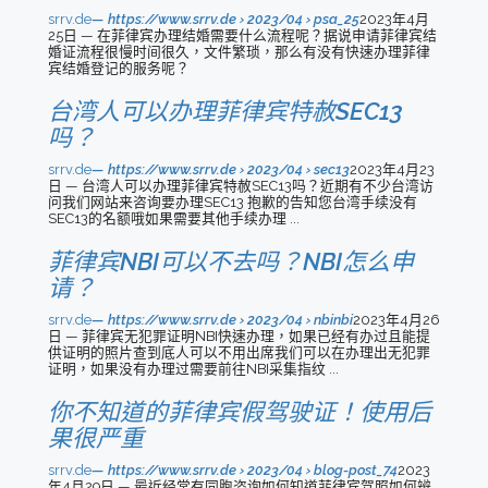
srrv.de
https://www.srrv.de › 2023/04 › psa_25
2023年4月
25日 — 在菲律宾办理结婚需要什么流程呢？据说申请菲律宾结
婚证流程很慢时间很久，文件繁琐，那么有没有快速办理菲律
宾结婚登记的服务呢？
台湾人可以办理菲律宾特赦SEC13
吗？
srrv.de
https://www.srrv.de › 2023/04 › sec13
2023年4月23
日 — 台湾人可以办理菲律宾特赦SEC13吗？近期有不少台湾访
问我们网站来咨询要办理SEC13 抱歉的告知您台湾手续没有
SEC13的名额哦如果需要其他手续办理 ...
菲律宾NBI可以不去吗？NBI怎么申
请？
srrv.de
https://www.srrv.de › 2023/04 › nbinbi
2023年4月26
日 — 菲律宾无犯罪证明NBI快速办理，如果已经有办过且能提
供证明的照片查到底人可以不用出席我们可以在办理出无犯罪
证明，如果没有办理过需要前往NBI采集指纹 ...
你不知道的菲律宾假驾驶证！使用后
果很严重
srrv.de
https://www.srrv.de › 2023/04 › blog-post_74
2023
年4月29日 — 最近经常有同胞咨询如何知道菲律宾驾照如何辨