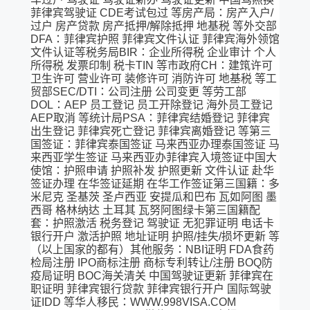
菲律宾驾驶证 CDE考试包过 等房产局：房产入户/
过户 房产贷款 房产抵押/解除抵押 地基税 等外交部
DFA：菲律宾护照 菲律宾文件认证 菲律宾海外领馆
文件认证等税务局BIR：企业所得税 企业审计 个人
所得税 发票印制 税卡TIN 等市政府CH：建筑许可
卫生许可 营业许可 装修许可 消防许可 地基税 等工
贸部SEC/DTI：公司注册 公司变更 等劳工部
DOL：AEP 员工登记 员工开除登记 海外员工登记
AEP取消 等统计局PSA：菲律宾结婚登记 菲律宾
出生登记 菲律宾死亡登记 菲律宾离婚登记 等第三
国签证：菲律宾泰国签证 马来西亚办理泰国签证 马
来西亚学生签证 马来西亚办菲律宾入境签证中国大
使馆：护照申请 护照补发 护照更新 文件认证 赴华
签证办理 在华签证延期 在华工作签证第三国籍：多
米尼克 圣基茨 圣卢西亚 安提瓜和巴布 瓦如阿图 墨
西哥 格林纳达 土耳其 瓦努阿图绿卡第三国籍配
套：护照激活 税务登记 驾驶证 无犯罪证明 电话卡
银行开户 激活护照 地址证明 护照/挂失/损坏更新 等
（以上国家的都有）其他服务：NBI证明 FDA食药
检局注册 IPO商标注册 商标专利转让/注册 BOQ防
疫局证明 BOC海关清关 中国驾驶证更新 菲律宾在
职证明 菲律宾银行贷款 菲律宾银行开户 国际驾驶
证IDD 等华人移民：WWW.998VISA.COM