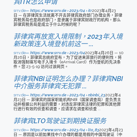
宾ITR怎么申请
srrv.de
https://www.srrv.de › 2023/04 › itr
2023年4月23
日 — 在菲律宾生活就离不开去菲律宾政府部门办理业务，菲律
宾税务局也是政府部门，是隶属于菲律宾财政厅的机构，那么
菲律宾税务局是成立于什么时候的呢？
菲律宾再放宽入境限制，2023年入境
新政策连入境登机前这一 ...
srrv.de
https://www.srrv.de › 2023/04
2023年4月26日 — 10
月26日，菲律宾总统府宣布，为了促进来菲旅行的便利性，将
取消强制填写电子入境卡（eArrival Card）作为登机的先决条
件。您 23-5-19 访问过该网页。
菲律宾NBI证明怎么办理？菲律宾NBI
中介服务菲律宾无犯罪 ...
srrv.de
https://www.srrv.de › 2023/04 › nbinbi_23
2023年4
月23日 — 菲律宾的国家职能机构NBI（国家调查局）是负责主
动并根据公共利益的需要，对违反菲律宾法律的犯罪和其他罪
行进行有效的侦查和调查，应请求在调查和侦查 ...
菲律宾LTO驾驶证到期换证服务
srrv.de
https://www.srrv.de › 2023/04 › lto_83
2023年4月23
日 — 原因是以前如果找中介办理的都是用假的中国驾驶证（中