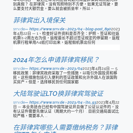
别真假？ 在菲律宾，没有驾照特别不方便，如果无证驾驶，要
么要支付大额罚金，要么就会被抓坐牢，所以，
菲律宾出入境保关
srrv.de
https://www.srrv.de › 2023/04 › blog-post_890
2023
年4月22日 — 1、检查好证件资料是否齐全：护照、签证和往返
机票(1-2周左右为佳，返程最长不超过签证规定的停留期，返程
机票行程单用A4纸打印出来，返程假机票出任何
2024年怎么申请菲律宾移民？
srrv.de
https://www.srrv.de › 2023/04
2023年4月24日 — 5.
移民政策：菲律宾政府采取了一些措施，以吸引外国投资和移
民。这些措施包括引入便利的签证政策和允许外国人在该国购
买房产。但是，选择移民到任何国家都
大陆驾驶证LTO换菲律宾驾驶证
srrv.de
https://www.srrv.de › 2023/04 › lto_93
2023年4月22
日 — 本业务适合已经有中国驾驶证并且做了公证认证件的，没
有认证件需要先做认证（周期大约一个月）. 目前交通局面试比
较严格，需要本人 ...
在菲律宾哪些人需要缴纳税务？菲律