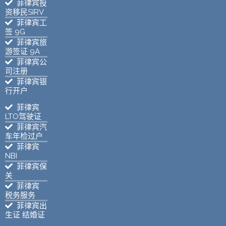
菲律宾投
资移民SIRV
菲律宾工
签 9G
菲律宾旅
游签证 9A
菲律宾公
司注册
菲律宾银
行开户
菲律宾
LTO驾驶证
菲律宾汽
车年检过户
菲律宾
NBI
菲律宾保
关
菲律宾
税务服务
菲律宾出
生证 结婚证