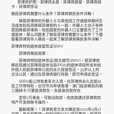
菲律宾护照、菲律宾永居、菲律宾居留、菲律宾绿
卡、菲律宾签证
移民菲律宾需要什么条件？菲律宾移民条件详解！
移居菲律宾的外籍人士与其他因工作或退休期间生
活成本较低而移居菲律宾的人一起。外籍人士出于各种
原因移居菲律宾。有些国家的外籍人口主要是为了工作
或退休，那么问题来了移民菲律宾需要什么条件？下面
跟着菲律宾华人移民一起来了解菲律宾移民条件详解！
菲律宾特别退休居留签证SRRV
菲律宾移民政策：
菲律宾特别退休签证(英文缩写SRRV)，是菲律宾
移民局通过菲律宾退休当局(PRA)的退休项目所发布给
外国人和前菲律宾公民的永久居留签证，35岁以上的
合法公民，通过在菲律宾银行存款，即可申请此签证。
SRRV能让持有者多次入境、在菲律宾永久定居以
及工作等特权，也可作为申请香港，澳门投资移民的第
三国绿卡;只要投资款在，永居身份就存在
定存2万美金，可取出购房，购房款通过菲律宾房
地产开发商帐号操作。
最新政策！！菲律宾官方发文确定自2021年5月17
日起，将此前暂停一段时间的SRRV项目重启，但项目