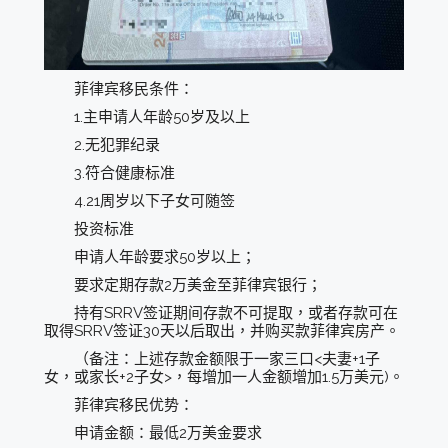
菲律宾移民条件：
1.主申请人年龄50岁及以上
2.无犯罪纪录
3.符合健康标准
4.21周岁以下子女可随签
投资标准
申请人年龄要求50岁以上；
要求定期存款2万美金至菲律宾银行；
持有SRRV签证期间存款不可提取，或者存款可在
取得SRRV签证30天以后取出，并购买款菲律宾房产。
（备注：上述存款金额限于一家三口<夫妻+1子
女，或家长+2子女>，每增加一人金额增加1.5万美元)。
菲律宾移民优势：
申请金额：最低2万美金要求