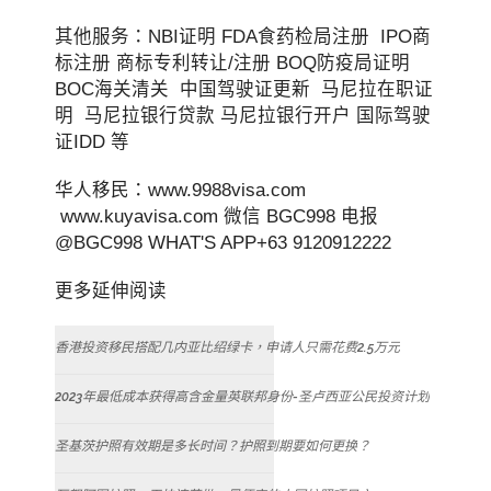
其他服务：NBI证明 FDA食药检局注册 IPO商
标注册 商标专利转让/注册 BOQ防疫局证明
BOC海关清关 中国驾驶证更新 马尼拉在职证
明 马尼拉银行贷款 马尼拉银行开户 国际驾驶
证IDD 等
华人移民：www.9988visa.com
www.kuyavisa.com 微信 BGC998 电报
@BGC998 WHAT'S APP+63 9120912222
更多延伸阅读
香港投资移民搭配几内亚比绍绿卡，申请人只需花费2.5万元
2023年最低成本获得高含金量英联邦身份-圣卢西亚公民投资计划
圣基茨护照有效期是多长时间？护照到期要如何更换？