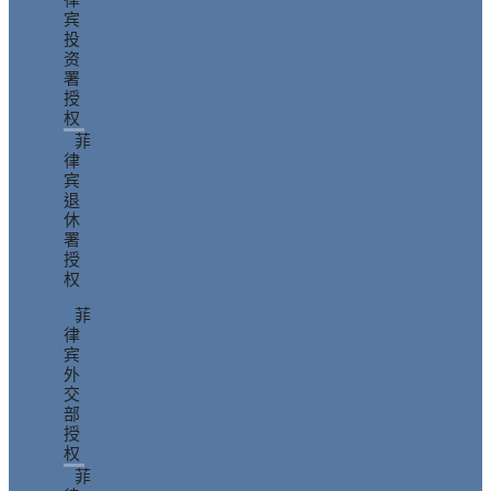
宾
投
资
署
授
权
菲
律
宾
退
休
署
授
权
菲
律
宾
外
交
部
授
权
菲