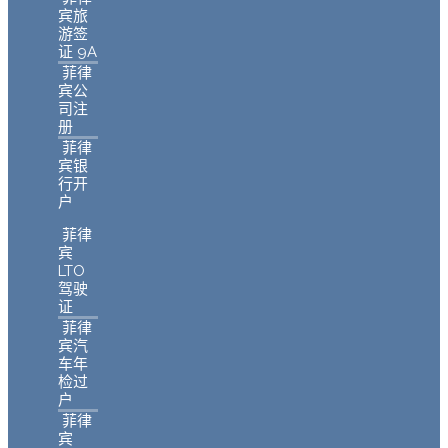
宾旅
游签
证 9A
菲律
宾公
司注
册
菲律
宾银
行开
户
菲律
宾
LTO
驾驶
证
菲律
宾汽
车年
检过
户
菲律
宾