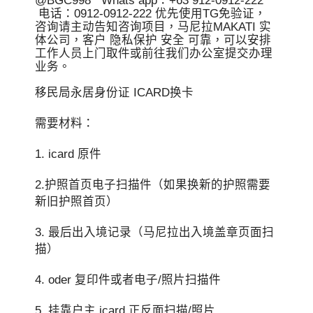
@BGC998 Whats app：+63 912-0912-222
电话：0912-0912-222 优先使用TG免验证，
咨询请主动告知咨询项目，马尼拉MAKATI 实
体公司，客户 隐私保护 安全 可靠，可以安排
工作人员上门取件或前往我们办公室提交办理
业务。
移民局永居身份证 ICARD换卡
需要材料：
1. icard 原件
2.护照首页电子扫描件（如果换新的护照需要
新旧护照首页）
3. 最后出入境记录（马尼拉出入境盖章页面扫
描）
4. oder 复印件或者电子/照片扫描件
5. 挂靠户主 icard 正反面扫描/照片