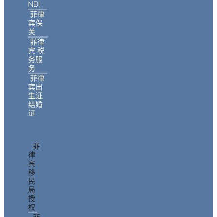
NBI
菲律
宾保
关
菲律
宾 税
务服
务
菲律
宾出
生证
结婚
证
菲
律
宾
移
民
局
授
权