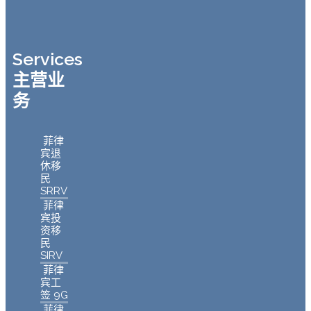
Services
主营业
务
菲律
宾退
休移
民
SRRV
菲律
宾投
资移
民
SIRV
菲律
宾工
签 9G
菲律