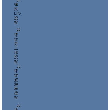
菲
律
宾
LTO
授
权
菲
律
宾
劳
工
部
授
权
菲
律
宾
旅
游
局
授
权
菲
律