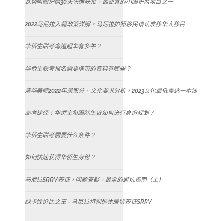
瓦努阿图护照30天快速获批，最便宜的小国护照项目之一
2022马尼拉入籍政策详解，马尼拉护照移民请认准移华人移民
华侨生联考弯道超车有多牛？
华侨生联考报名需要携带的资料有哪些？
清华美院2022年录取分、文化要求分析，2023文化最低需达一本线
高考捷径！华侨生和国际生该如何进行身份规划？
华侨生联考需要什么条件？
如何快速获得华侨生身份？
马尼拉SRRV签证，问题答疑，最全的避坑指南（上）
绿卡性价比之王 - 马尼拉特别退休居留签证SRRV