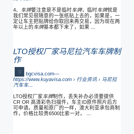
4、
车牌
要注意是不是临时
车牌
，临时
车牌
就是
我们常见很随意的一张纸贴上去的，如果是，一
定让车主把贴牌给你取回来再交易，因为现在两
年以上的
车牌
基本都下来了，如果 ...
LTO授权厂家马尼拉汽车车牌制
作
bgcvisa.com
https://www.kuyavisa.com › 行业资讯 › 马尼拉
汽车车...
LTO授权厂家
车牌
制作，丢失补办必须要提供
CR OR 高清彩色扫描件，车主ID原件照片后方
可申请。质量和原厂的一样，澳大利亚承包商制
作，价格比较贵6500比索一对， ...