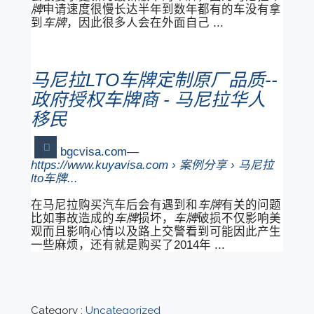
牌
申请速度很慢长达半年到数年都有的车没有拿
到
车牌
，因此很多人会在外面自己 ...
马尼拉LTO车牌定制原厂品质--
政府授权车牌商 - 马尼拉华人
移民
bgcvisa.com
https://www.kuyavisa.com › 案例分享 › 马尼拉
lto车牌...
在马尼拉购买汽车后会有遇到和
车牌
有关的问题
比如事故造成的
车牌
损坏，
车牌
破损不仅影响美
观而且影响心情以及路上交警看到可能因此产生
一些麻烦，还有就是购买了2014年 ...
Category :
Uncategorized