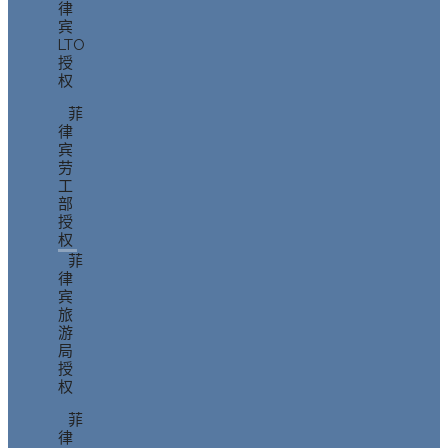
律
宾
LTO
授
权
菲
律
宾
劳
工
部
授
权
菲
律
宾
旅
游
局
授
权
菲
律