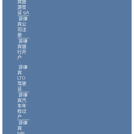
宾旅
游签
证 9A
菲律
宾公
司注
册
菲律
宾银
行开
户
菲律
宾
LTO
驾驶
证
菲律
宾汽
车年
检过
户
菲律
宾
NBI