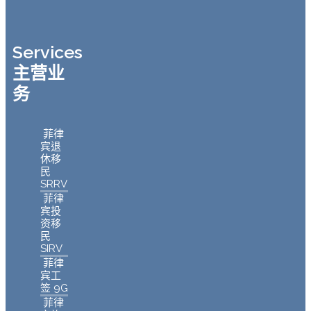
Services
主营业
务
菲律
宾退
休移
民
SRRV
菲律
宾投
资移
民
SIRV
菲律
宾工
签 9G
菲律