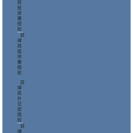
宾
投
资
署
授
权
菲
律
宾
退
休
署
授
权
菲
律
宾
外
交
部
授
权
菲
律