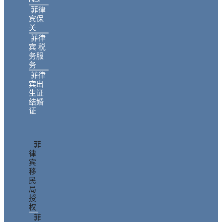
菲律
宾保
关
菲律
宾 税
务服
务
菲律
宾出
生证
结婚
证
菲
律
宾
移
民
局
授
权
菲