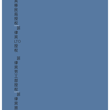
宾
移
民
局
授
权
菲
律
宾
LTO
授
权
菲
律
宾
劳
工
部
授
权
菲
律
宾
旅