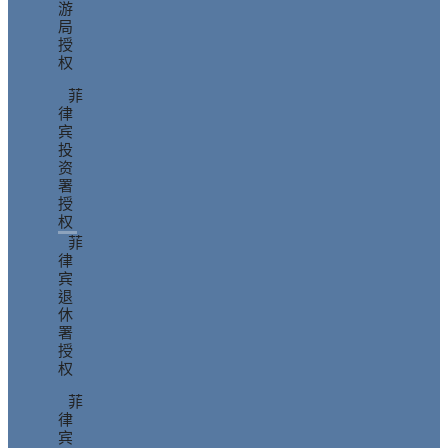
游
局
授
权
菲
律
宾
投
资
署
授
权
菲
律
宾
退
休
署
授
权
菲
律
宾