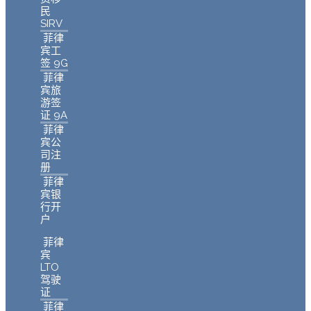
民
SIRV
菲律
宾工
签 9G
菲律
宾旅
游签
证 9A
菲律
宾公
司注
册
菲律
宾银
行开
户
菲律
宾
LTO
驾驶
证
菲律