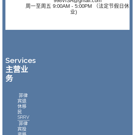
998VISA@gmail.com
周一至周五 9:00AM - 5:00PM （法定节假日休
业)
Services
主营业
务
菲律
宾退
休移
民
SRRV
菲律
宾投
资移