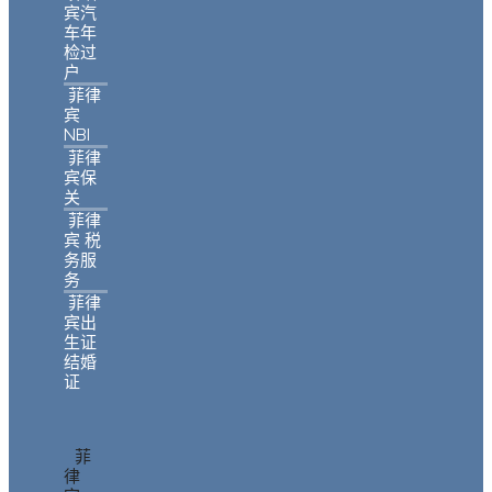
宾汽
车年
检过
户
菲律
宾
NBI
菲律
宾保
关
菲律
宾 税
务服
务
菲律
宾出
生证
结婚
证
菲
律