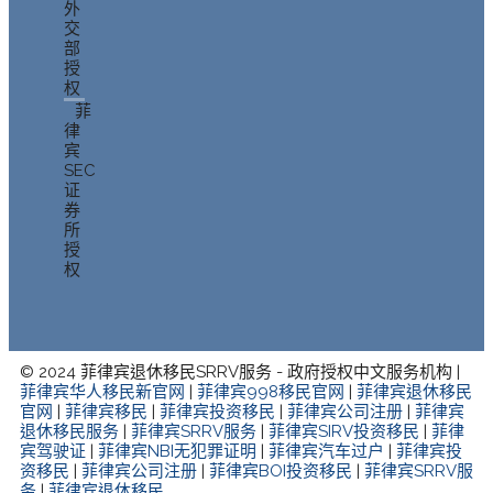
外
交
部
授
权
菲
律
宾
SEC
证
券
所
授
权
© 2024 菲律宾退休移民SRRV服务 - 政府授权中文服务机构 |
菲律宾华人移民新官网
|
菲律宾998移民官网
|
菲律宾退休移民
官网
|
菲律宾移民
|
菲律宾投资移民
|
菲律宾公司注册
|
菲律宾
退休移民服务
|
菲律宾SRRV服务
|
菲律宾SIRV投资移民
|
菲律
宾驾驶证
|
菲律宾NBI无犯罪证明
|
菲律宾汽车过户
|
菲律宾投
资移民
|
菲律宾公司注册
|
菲律宾BOI投资移民
|
菲律宾SRRV服
务
|
菲律宾退休移民