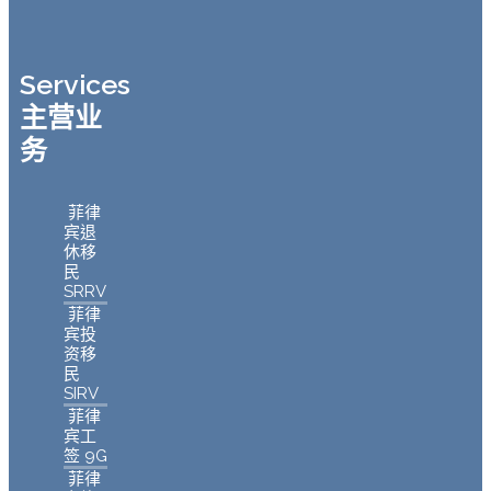
Services
主营业
务
菲律
宾退
休移
民
SRRV
菲律
宾投
资移
民
SIRV
菲律
宾工
签 9G
菲律