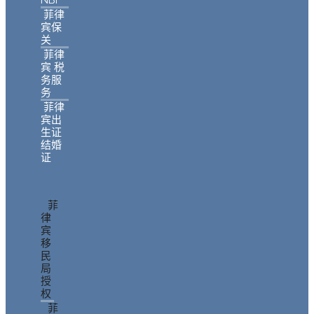
NBI
菲律
宾保
关
菲律
宾 税
务服
务
菲律
宾出
生证
结婚
证
菲
律
宾
移
民
局
授
权
菲