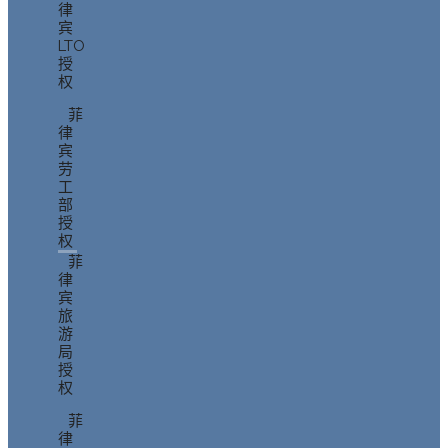
律
宾
LTO
授
权
菲
律
宾
劳
工
部
授
权
菲
律
宾
旅
游
局
授
权
菲
律