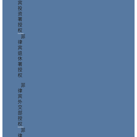
宾
投
资
署
授
权
菲
律
宾
退
休
署
授
权
菲
律
宾
外
交
部
授
权
菲
律