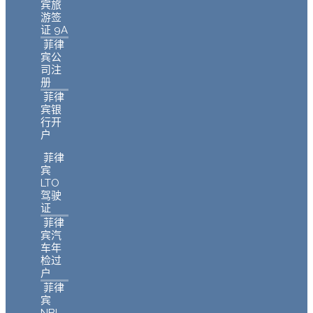
宾旅
游签
证 9A
菲律
宾公
司注
册
菲律
宾银
行开
户
菲律
宾
LTO
驾驶
证
菲律
宾汽
车年
检过
户
菲律
宾