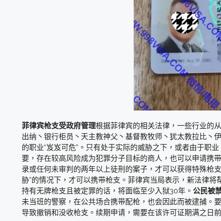
菲律宾枪支受政府管理
根据菲律宾的相关法律，一些行业的
出纳丶银行柜员丶天主教神父丶基督教牧师丶犹太教拉比丶
的职业“岌岌可危”。只有处于实际的威胁之下，或者由于职
要，存在较高风险成为犯罪分子目标的商人，也可以申请携
录或任何未审判的两年以上徒刑的案子，才可以获得特殊枪支
胁”的情况下，才可以携带枪支。菲律宾当局表示，新法律将
持有无牌枪支且被定罪的话，将面临至少入狱30年。
公民被
未当班的警察，在公共场合携带配枪，也会因此而被逮捕。
导致撤销和没收枪支。续期申请，需要在该许可证期满之日前