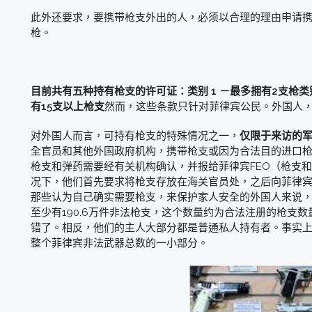
此外还要求，要携带枪支外出的人，必须以合理的理由申请携
枪。
目前共有五种持有枪支的许可证：
类别 1 －最多拥有2支枪
类
有15支以上枪支
然而，这些条款只针对菲律宾公民。外国人
对外国人而言，可持有枪支的特殊情况之一，
仅限于来访的
全官员和其他外国政府机构，携带枪支或因为合法目的进口
枪支和弹药需要经有关机构确认，并报给菲律宾FEO（枪支和
况下，他们首先要求将枪支存放在海关官员处，之后向菲律宾国家
那些认为自己确实需要枪支，来保护家人安全的外国人来说
至少有190.6万件非法枪支，这个数量约为合法注册的枪支
错了。相反，他们的主人大部分都是普通私人持有者。事实
整个菲律宾非法武器总数的一小部分。