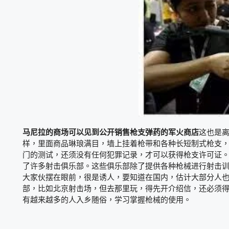
马尼拉的商场可以见到公开销售枪支弹药的军火商店
这也是
样，里面商品琳琅满目，墙上挂着枪带和各种长短制式枪支
门的测试，还须没有任何犯罪记录，才可以获得枪支许可证
了许多射击俱乐部。这些俱乐部除了提供各种枪械进行射击
大家伙摆在眼前，很是诱人，要知道在国内，估计大部分人
部，比如北京射击场，但去那里玩，得先开介绍信，还必须得
有越来越多的人入乡随俗，学习掌握枪械的使用。