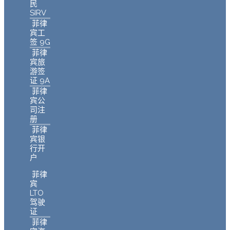
民
SIRV
菲律
宾工
签 9G
菲律
宾旅
游签
证 9A
菲律
宾公
司注
册
菲律
宾银
行开
户
菲律
宾
LTO
驾驶
证
菲律