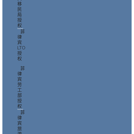
移
民
局
授
权
菲
律
宾
LTO
授
权
菲
律
宾
劳
工
部
授
权
菲
律
宾
旅
游