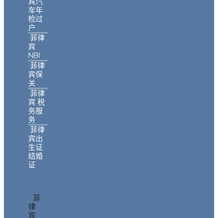
宾汽
车年
检过
户
菲律
宾
NBI
菲律
宾保
关
菲律
宾 税
务服
务
菲律
宾出
生证
结婚
证
菲
律
宾