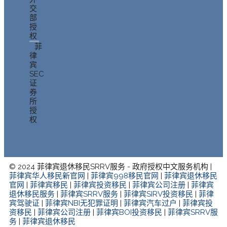
交
部
授
权
菲
律
宾
SEC
证
券
所
授
权
© 2024 菲律宾退休移民SRRV服务 - 政府授权中文服务机构 |
菲律宾华人移民新官网
|
菲律宾998移民官网
|
菲律宾退休移民
官网
|
菲律宾移民
|
菲律宾投资移民
|
菲律宾公司注册
|
菲律宾
退休移民服务
|
菲律宾SRRV服务
|
菲律宾SIRV投资移民
|
菲律
宾驾驶证
|
菲律宾NBI无犯罪证明
|
菲律宾汽车过户
|
菲律宾投
资移民
|
菲律宾公司注册
|
菲律宾BOI投资移民
|
菲律宾SRRV服
务
|
菲律宾退休移民