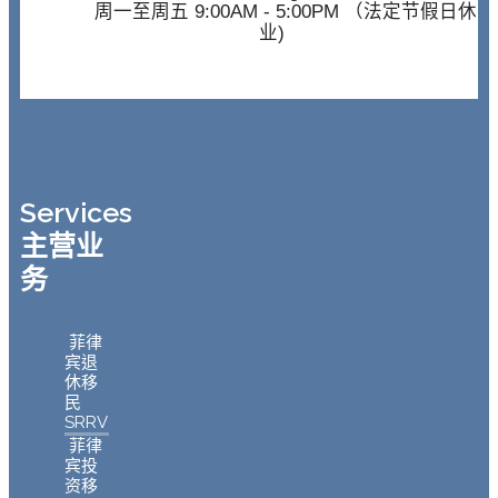
周一至周五 9:00AM - 5:00PM （法定节假日休
业)
Services
主营业
务
菲律
宾退
休移
民
SRRV
菲律
宾投
资移