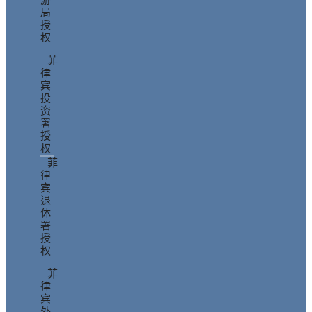
局
授
权
菲
律
宾
投
资
署
授
权
菲
律
宾
退
休
署
授
权
菲
律
宾
外