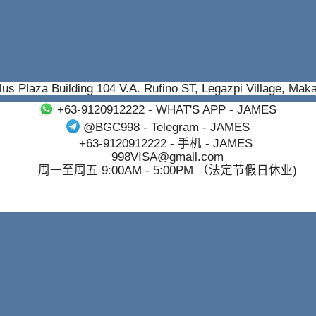
us Plaza Building 104 V.A. Rufino ST, Legazpi Village, Mak
+63-9120912222
- WHAT'S APP - JAMES
@BGC998
- Telegram - JAMES
+63-9120912222
- 手机 - JAMES
998VISA@gmail.com
周一至周五 9:00AM - 5:00PM （法定节假日休业)