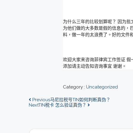
为什么三年的比较划算呢？ 因为批文
为他们做的大多数是假的信息的，巴
料，做一年的太浪费了。好的文件
欢迎大家来咨询菲律宾工作签证 假一
添加请主动告知咨询事宜 谢谢。
Category :
Uncategorized
Previous
马尼拉税号TIN如何判断真伪？
Next
TIN税卡 怎么验证真伪？