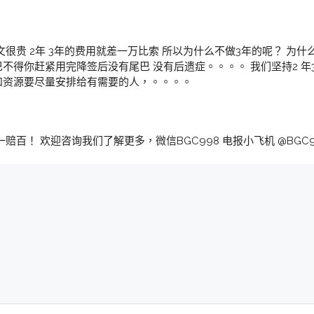
很贵 2年 3年的费用就差一万比索 所以为什么不做3年的呢？ 为什
不得你赶紧用完降签后没有尾巴 没有后遗症。。。。 我们坚持2 年3
和资源要尽量安排给有需要的人，。。。。
赔百！ 欢迎咨询我们了解更多，微信BGC998 电报小飞机 @BGC