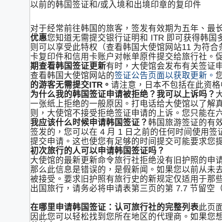
以前的韩国签证和/或入境和出境印章的复印件
对于经常前往韩国的旅客，签发有效期为五年、最长
优惠
您知道无需提交银行证明和 ITR 即可获得韩国
则可以享受此特权（查看韩国大使馆网站11 为符
卡复印件和信用卡账户对帐单原件提交给旅行社。促销有效
期查看韩国签证更新
有时，大使馆会发布有关签证
查看韩国大使馆网站的
签证公告页面以获取更新。
的游客无需提交ITR。
请注意，日本不包括在此资格
为什么我的韩国签证申请被拒绝？我可以上诉吗？
一张纸上拒绝的一般原因。打电话给大使馆以了解
则，大使馆不接受拒绝签证申请的上诉。您只能在
我应该什么时候申请韩国签证？
韩国旅游签证的有效期
签发的，您可以在 4 月 1 日之前的任何时间使
提交申请。这也使您有足够的时间提交可能要求您
初次旅行的人可以申请韩国签证吗？
大使馆的最新更新命令旅行社拒绝没有旧护照的申
那么此信息是错误的，是假新闻。如果您以前从未
被接受。要求旧护照有旅行史的新规定仅适用于那
出国旅行，请务必将申请表第三页的第 7.7 节留空
在哪里申请韩国签证：认可旅行社的完整列表
此页
因此您可以轻松找到您所在地区的代理商。如果您