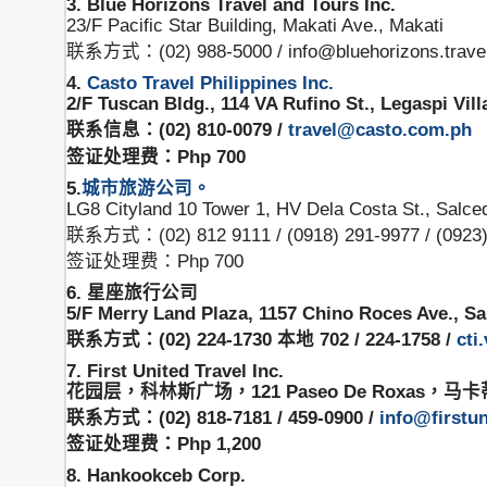
3. Blue Horizons Travel and Tours Inc.
23/F Pacific Star Building, Makati Ave., Makati
联系方式：(02) 988-5000 / info@bluehorizons.trave
4.
Casto Travel Philippines Inc.
2/F Tuscan Bldg., 114 VA Rufino St., Legaspi Vill
联系信息：(02) 810-0079 /
travel@casto.com.ph
签证处理费：Php 700
5.
城市旅游公司。
LG8 Cityland 10 Tower 1, HV Dela Costa St., Salced
联系方式：(02) 812 9111 / (0918) 291-9977 / (0923) 
签证处理费：Php 700
6. 星座旅行公司
5/F Merry Land Plaza, 1157 Chino Roces Ave., Sa
联系方式：(02) 224-1730 本地 702 / 224-1758 /
cti
7. First United Travel Inc.
花园层，科林斯广场，121 Paseo De Roxas，马卡
联系方式：(02) 818-7181 / 459-0900 /
info@firstun
签证处理费：Php 1,200
8. Hankookceb Corp.