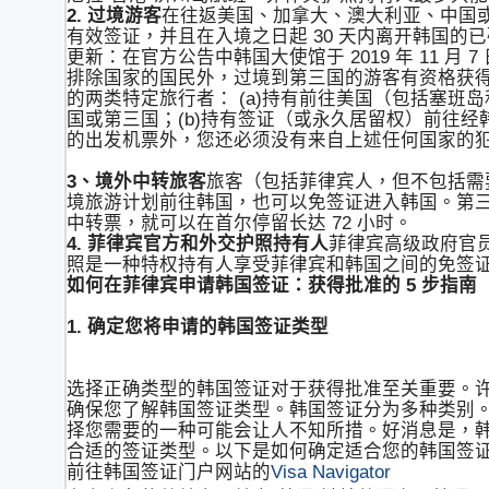
2. 过境游客
在往返美国、加拿大、澳大利亚、中国
有效签证，并且在入境之日起 30 天内离开韩国的
更新：在官方公告中韩国大使馆于 2019 年 11 
排除国家的国民外，过境到第三国的游客有资格获得
的两类特定旅行者： (a)持有前往美国（包括塞
国或第三国；(b)持有签证（或永久居留权）前往经
的出发机票外，您还必须没有来自上述任何国家的犯
3、境外中转旅客
旅客（包括菲律宾人，但不包括需要
境旅游计划前往韩国，也可以免签证进入韩国。第三
中转票，就可以在首尔停留长达 72 小时。
4. 菲律宾官方和外交护照持有人
菲律宾高级政府官
照是一种特权持有人享受菲律宾和韩国之间的免签
如何在菲律宾申请韩国签证：获得批准的 5 步指南
1. 确定您将申请的韩国签证类型
选择正确类型的韩国签证对于获得批准至关重要。
确保您了解韩国签证类型。韩国签证分为多种类别
择您需要的一种可能会让人不知所措。好消息是，韩国签证
合适的签证类型。以下是如何确定适合您的韩国签
前往韩国签证门户网站的
Visa Navigator