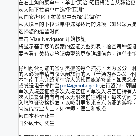
在右上角的菜单中，单击“英语”链接将语言从韩语
从大陆下拉菜单中选择“亚洲”
从国家/地区下拉菜单中选择“菲律宾”
从入境目的下拉菜单中选择适用的选项（如果您只是
选择您的逗留时间
单击 Visa Navigator 开始按钮
将显示基于您的搜索的签证类型列表。检查每种签
要查看有关特定签证类型的更多详细信息，请单击“
仔细阅读可能的签证类型的每个描述，因为区分一
的人必须申请与仅休闲旅行的人（普通游客C-3）不同的
本指南重点介绍菲律宾人的韩国旅游签证。如果您出于其他目的
或发送电子邮件至
ph04@mofa.go.kr
进行咨询。
韩
单次入境签证或多次入境签证。单次入境签证持有人
次入境签证持有者可以无限次前往韩国，每次访问最
入境签证资格标准，以吸引更多来自东南亚的游客
高技能专业人士，如律师、医生和教授
韩国本科毕业生
国外硕士研究生