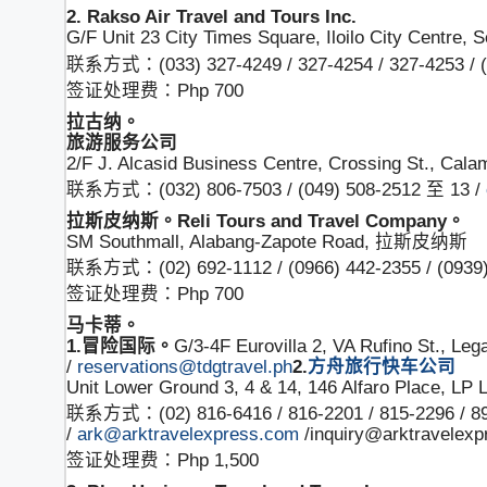
2. Rakso Air Travel and Tours Inc.
G/F Unit 23 City Times Square, Iloilo City Centre, S
联系方式：(033) 327-4249 / 327-4254 / 327-4253 / (0
签证处理费：Php 700
拉古纳。
旅游服务公司
2/F J. Alcasid Business Centre, Crossing St., Cala
联系方式：(032) 806-7503 / (049) 508-2512 至 13 /
拉斯皮纳斯。
Reli Tours and Travel Company。
SM Southmall, Alabang-Zapote Road, 拉斯皮纳斯
联系方式：(02) 692-1112 / (0966) 442-2355 / (0939)
签证处理费：Php 700
马卡蒂。
1.冒险国际。
G/3-4F Eurovilla 2, VA Rufino St., 
/
reservations@tdgtravel.ph
2.
方舟旅行快车公司
Unit Lower Ground 3, 4 & 14, 146 Alfaro Place, LP L
联系方式：(02) 816-6416 / 816-2201 / 815-2296 / 893
/
ark@arktravelexpress.com
/inquiry@arktravelex
签证处理费：Php 1,500