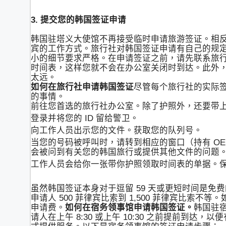
3. 提交您的韩国签证申请
韩国驻塔义大使馆不再接受临时申请旅游签证。相反
宾的工作方式。旅行社对韩国签证申请有自己的规
小的细节要求严格。在申请签证之前，请先联系旅
时间表，这样您就不会在办公室关闭时到达。此外
太远。
如何在旅行社申请韩国签证
尽管每个旅行社的实际
的事情。
前往您首选的旅行社办公室。除了护照外，还要带
登录并将您的 ID 留给警卫。
向工作人员出示您的文件。获取您的队列号。
当您的号码被呼叫时，请转到相应的窗口（持有 OEC
会被问到有关您的韩国旅行或提供其他文件的问题
工作人员会给你一张带你护照领取时间表的单据。
虽然韩国签证本身对于逗留 59 天或更短时间是
申请人 500 菲律宾比索到 1,500 菲律宾比索不等。
申请费。
如何在宿务领事馆申请韩国签证。
韩国驻宿
请人在上午 8:30 或上午 10:30 之前提前