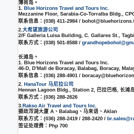
薄荷岛。
1.
Blue Horizons Travel and Tours Inc.
Mezzanine Floor, Sarabia-Co-Torralba Bldg., CPG
联系信息：(038) 411-2984 / bohol@bluehorizons.t
2.
大希望旅游公司
2/F Galleria Luisa Building, C. Gallares St., Tagb
联系方式：(038) 501-8588 /
grandhopebohol@gma
长滩岛。
1. Blue Horizons Travel and Tours Inc.
46-D, D'Mall de Boracay, Balabag, Boracay, Mala
联系信息：(036) 288-4901 / boracay@bluehorizons
2.
HanaTour 马尼拉公司
Hennan Lagoon Bldg., Station 2, 巴拉巴格, 
联系方式：(036) 288-2626
3.
Rakso Air Travel and Tours Inc.
摄政泻湖大厦 A、Balabag、马来语、Aklan
联系方式：(036) 288-2419 / 288-2420 /
br.sales@r
签证处理费：Php 700