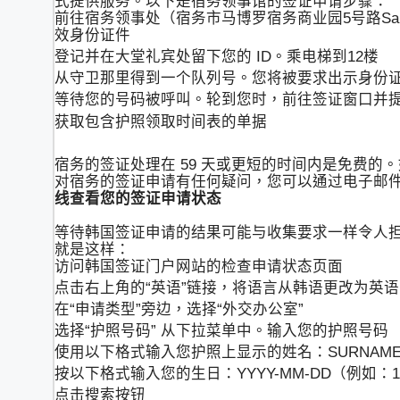
式提供服务。以下是宿务领事馆的签证申请步骤：
前往宿务领事处（宿务市马博罗宿务商业园5号路Sama
效身份证件
登记并在大堂礼宾处留下您的 ID。乘电梯到12楼
从守卫那里得到一个队列号。您将被要求出示身份
等待您的号码被呼叫。轮到您时，前往签证窗口并
获取包含护照领取时间表的单据
宿务的签证处理在 59 天或更短的时间内是免费的。如果
对宿务的签证申请有任何疑问，您可以通过电子邮
线查看您的签证申请状态
等待韩国签证申请的结果可能与收集要求一样令人
就是这样：
访问韩国签证门户网站的检查申请状态页面
点击右上角的“英语”链接，将语言从韩语更改为英语
在“申请类型”旁边，选择“外交办公室”
选择“护照号码” 从下拉菜单中。输入您的护照号码
使用以下格式输入您护照上显示的姓名：SURNAME FIR
按以下格式输入您的生日：YYYY-MM-DD（例如：198
点击搜索按钮