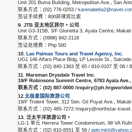
Unit 201 Buma Building, Metropolitan Ave., San Ant
联系方式：(02) 776-0253 /
karenabella2@naver.co
签证手续费：800菲律宾比索
9. JTB 亚太地区菲尔。公司
Unit G3-315B, 3/F Glorietta 3, Ayala Centre, Makati
联系方式：(0998) 842-2118
签证处理费：Php 500
10.
Las Palmas Tours and Travel Agency, Inc.
UG1 146 Alfaro Place Bldg, LP Leviste St., Salce
联系方式：(02) 840-1363 至 65 / 810-0107 至 08 / 810
11. Marsman Drysdale Travel Inc.
19/F Robinsons Summit Centre, 6783 Ayala Ave.,
联系方式：(02) 887-0000 /inquiry@ph.hrgworldw
12.
北极星国际旅游公司
19/F Trident Tower, 312 Sen. Gil Puyat Ave., Makati
联系方式：(02) 485-7272 /inquiry@northstar-travel
13. 泛太平洋旅游公司。
LG-1 单元 Herrera Tower Condominium, 98 VA Rufin
联系方式：(02) 810-8551 至 56 /
pptcmkti@yahoo.