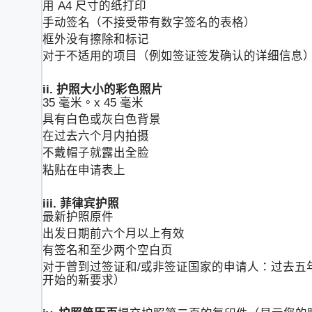
用 A4 尺寸的纸打印
手动签名（不接受带有数字签名的表格）
框外没有擦除和标记
对于不适用的项目（例如签证签发确认的详细信息
ii. 护照大小的彩色照片
35 毫米。x 45 毫米
具有白色或灰白色背景
在过去六个月内拍摄
不戴帽子就露出全脸
粘贴在申请表上
iii.
菲律宾护照
最新护照原件
出发日期前六个月以上有效
有签名和至少两个空白页
对于曾到过签证和/或非签证国家的申请人：过去五年内有
开始的新要求）