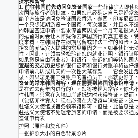
提示和警告
1. 前往韩国前先访问免签证国家
一些菲律宾人即使
次国际旅行者的批准。如果您已经确定自己是经常
简单方法是访问免签证国家香港、泰国、印度尼西
一个只想短期游览一个国家，每次返回，并且从不
的韩国签证申请中要求停留两周或一个月可能很诱
的逗留时间会让人怀疑你去韩国旅行的真正意图，
度来看，在韩国存在逾期居留或非法工作的风险。
拒签的菲律宾人提供的常见原因之一。如果使馆无
性。因此，让领事轻松验证您的就业证明、银行证
如果您是自由职业者）和银行。告诉他们等待韩国
置疑的交易历史
您的银行证明和银行对账单将被仔
申请前几周或几天的一次性大笔存款——它会发出
录。如果您是有工资账户的普通员工，那就更好了
签证的常来韩国游客，现在需要到韩国领事馆申请
是在过去两年内进行的），您将被视为常客。你也
往韩国，只需在入境口岸或抵达时获得签证。然而，一个
（包括菲律宾人）现在必须在大使馆申请签证，这
驻塔义大使馆或宿务领事馆即可。但是，此信息是 201
驻达义大使馆不处理常旅客的申请，而是被要求通
签证申请表
护照（原件和复印件）
一张护照大小的白色背景照片