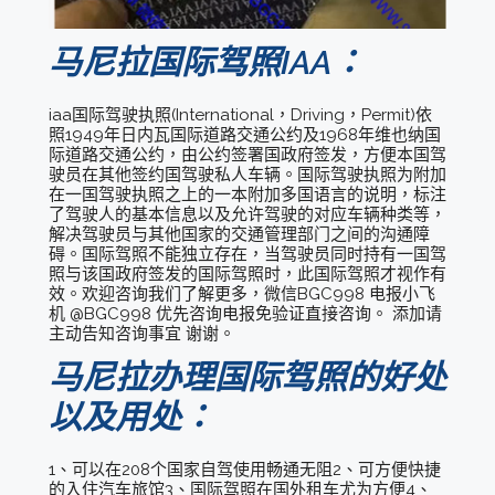
马尼拉国际驾照IAA：
iaa国际驾驶执照(International，Driving，Permit)依
照1949年日内瓦国际道路交通公约及1968年维也纳国
际道路交通公约，由公约签署国政府签发，方便本国驾
驶员在其他签约国驾驶私人车辆。国际驾驶执照为附加
在一国驾驶执照之上的一本附加多国语言的说明，标注
了驾驶人的基本信息以及允许驾驶的对应车辆种类等，
解决驾驶员与其他国家的交通管理部门之间的沟通障
碍。国际驾照不能独立存在，当驾驶员同时持有一国驾
照与该国政府签发的国际驾照时，此国际驾照才视作有
效。欢迎咨询我们了解更多，微信BGC998 电报小飞
机 @BGC998 优先咨询电报免验证直接咨询。 添加请
主动告知咨询事宜 谢谢。
马尼拉办理国际驾照的好处
以及用处：
1、可以在208个国家自驾使用畅通无阻2、可方便快捷
的入住汽车旅馆3、国际驾照在国外租车尤为方便4、