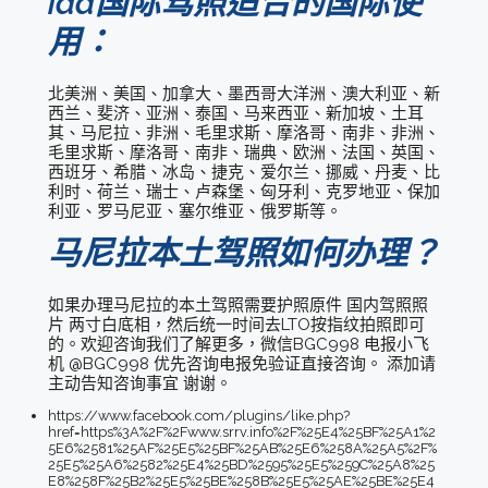
iaa国际驾照适合的国际使
用：
北美洲、美国、加拿大、墨西哥大洋洲、澳大利亚、新
西兰、斐济、亚洲、泰国、马来西亚、新加坡、土耳
其、马尼拉、非洲、毛里求斯、摩洛哥、南非、非洲、
毛里求斯、摩洛哥、南非、瑞典、欧洲、法国、英国、
西班牙、希腊、冰岛、捷克、爱尔兰、挪威、丹麦、比
利时、荷兰、瑞士、卢森堡、匈牙利、克罗地亚、保加
利亚、罗马尼亚、塞尔维亚、俄罗斯等。
马尼拉本土驾照如何办理？
如果办理马尼拉的本土驾照需要护照原件 国内驾照照
片 两寸白底相，然后统一时间去LTO按指纹拍照即可
的。欢迎咨询我们了解更多，微信BGC998 电报小飞
机 @BGC998 优先咨询电报免验证直接咨询。 添加请
主动告知咨询事宜 谢谢。
https://www.facebook.com/plugins/like.php?
href=https%3A%2F%2Fwww.srrv.info%2F%25E4%25BF%25A1%2
5E6%2581%25AF%25E5%25BF%25AB%25E6%258A%25A5%2F%
25E5%25A6%2582%25E4%25BD%2595%25E5%259C%25A8%25
E8%258F%25B2%25E5%25BE%258B%25E5%25AE%25BE%25E4