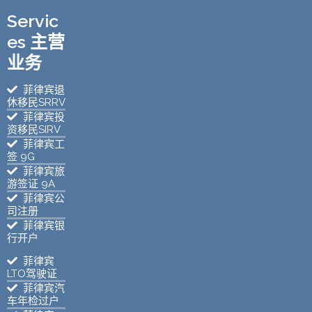
Servic
es 主营
业务
菲律宾退
休移民SRRV
菲律宾投
资移民SIRV
菲律宾工
签 9G
菲律宾旅
游签证 9A
菲律宾公
司注册
菲律宾银
行开户
菲律宾
LTO驾驶证
菲律宾汽
车年检过户