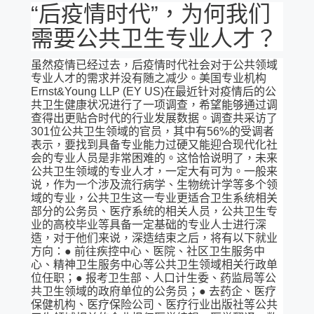
“后疫情时代”，为何我们
需要公共卫生专业人才？
虽然疫情已经过去，后疫情时代社会对于公共领域
专业人才的需求并没有随之减少。美国专业机构
Ernst&Young LLP (EY US)在最近针对疫情后的公
共卫生健康状况进行了一项调查，希望能够通过调
查得出更贴合时代的行业发展数据。调查共采访了
301位公共卫生领域的官员，其中有56%的受调者
表示，要找到具备专业能力过硬又能迎合现代化社
会的专业人员是非常困难的。这恰恰说明了，未来
公共卫生领域的专业人才，一定大有可为。一般来
说，作为一个涉及流行病学、生物统计学等多个领
域的专业，公共卫生这一专业更适合卫生系统相关
部分的公务员、医疗系统的相关人员，公共卫生专
业的高校毕业等具备一定基础的专业人士进行深
造，对于他们来说，深造结束之后，将有以下就业
方向：● 前往疾控中心、医院、社区卫生服务中
心、精神卫生服务中心等公共卫生领域相关行政单
位任职；● 报考卫生部、人口计生委、药监局等公
共卫生领域的政府单位的公务员；● 去药企、医疗
保健机构、医疗保险公司、医疗行业出版社等公共