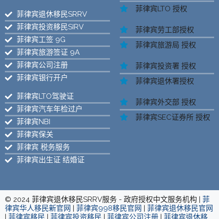
菲律宾LTO 授权
菲律宾退休移民SRRV
菲律宾投资移民SIRV
菲律宾劳工部授权
菲律宾工签 9G
菲律宾旅游局 授权
菲律宾旅游签证 9A
菲律宾公司注册
菲律宾投资署 授权
菲律宾银行开户
菲律宾退休署授权
菲律宾LTO驾驶证
菲律宾外交部 授权
菲律宾汽车年检过户
菲律宾SEC证券所 授权
菲律宾NBI
菲律宾保关
菲律宾 税务服务
菲律宾出生证 结婚证
© 2024 菲律宾退休移民SRRV服务 - 政府授权中文服务机构 |
菲
律宾华人移民新官网
|
菲律宾998移民官网
|
菲律宾退休移民官网
|
菲律宾移民
|
菲律宾投资移民
|
菲律宾公司注册
|
菲律宾退休移