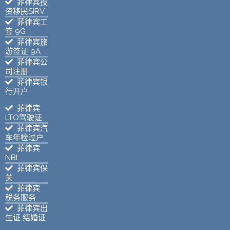
菲律宾投
资移民SIRV
菲律宾工
签 9G
菲律宾旅
游签证 9A
菲律宾公
司注册
菲律宾银
行开户
菲律宾
LTO驾驶证
菲律宾汽
车年检过户
菲律宾
NBI
菲律宾保
关
菲律宾
税务服务
菲律宾出
生证 结婚证