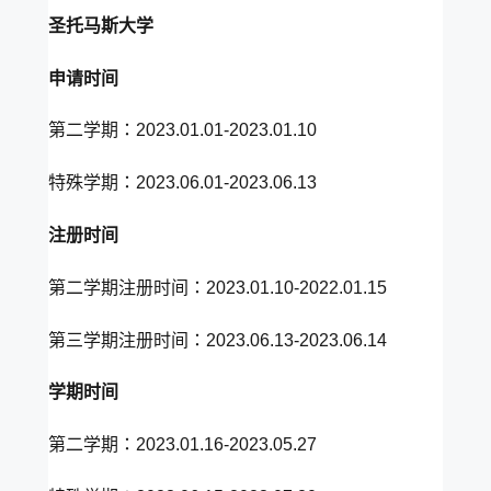
圣托马斯大学
申请时间
第二学期：2023.01.01-2023.01.10
特殊学期：2023.06.01-2023.06.13
注册时间
第二学期注册时间：2023.01.10-2022.01.15
第三学期注册时间：2023.06.13-2023.06.14
学期时间
第二学期：2023.01.16-2023.05.27