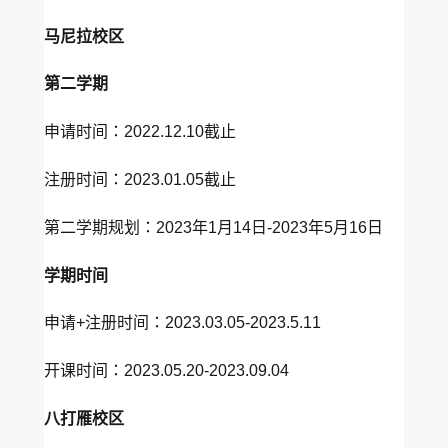
马尼拉校区
第二学期
申请时间：2022.12.10截止
注册时间：2023.01.05截止
第二学期规划：2023年1月14日-2023年5月16日
学期时间
申请+注册时间：2023.03.05-2023.5.11
开课时间：2023.05.20-2023.09.04
八打雁校区