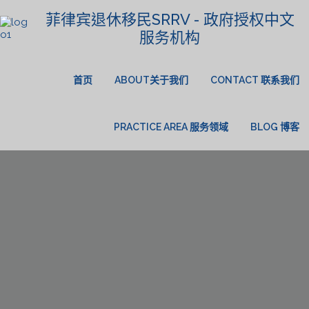
菲律宾退休移民SRRV - 政府授权中文
服务机构
首页
ABOUT关于我们
CONTACT 联系我们
PRACTICE AREA 服务领域
BLOG 博客