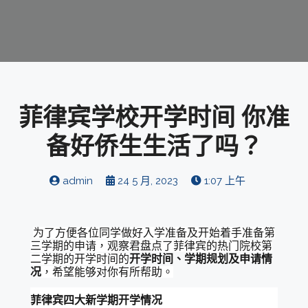
菲律宾学校开学时间 你准
备好侨生生活了吗？
admin
24 5 月, 2023
1:07 上午
为了方便各位同学做好入学准备及开始着手准备第
三学期的申请，观察君盘点了菲律宾的热门院校第
二学期的开学时间的
开学时间、学期规划及申请情
况
，希望能够对你有所帮助。
菲律宾四大新学期开学情况