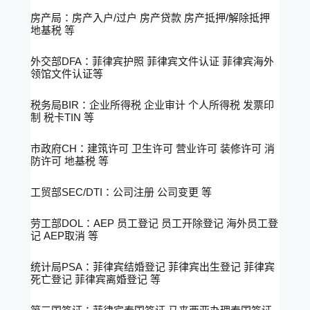
房产局：房产入户/过户 房产贷款 房产抵押/解除抵押
地基税 等
外交部DFA：菲律宾护照 菲律宾文件认证 菲律宾海外
领馆文件认证等
税务局BIR：企业所得税 企业审计 个人所得税 发票印
制 税卡TIN 等
市政府CH：建筑许可 卫生许可 营业许可 装修许可 消
防许可 地基税 等
工贸部SEC/DTI：公司注册 公司变更 等
劳工部DOL：AEP 员工登记 员工开除登记 海外员工登
记 AEP取消 等
统计局PSA：菲律宾结婚登记 菲律宾出生登记 菲律宾
死亡登记 菲律宾离婚登记 等