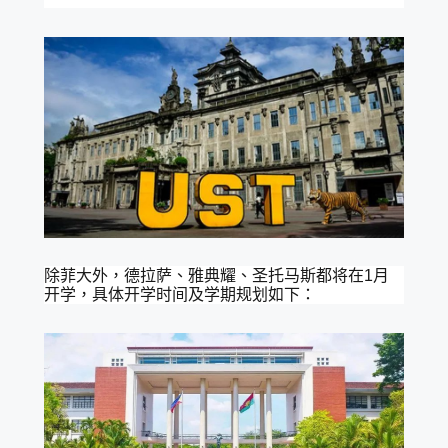
除菲大外，德拉萨、雅典耀、圣托马斯都将在1月
开学，具体开学时间及学期规划如下：