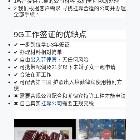
1客户提供完整的公司材料 我们全程协助办理
2 我们根据客户需求 寻找挂靠合适的公司并办理
全部手续。
9G工作签证的优缺点
✔ 一步到位拿1-3年签证
✔ 办理材料相对简单
✔ 自由
出入菲律宾
，无任何风险
✔ 可携带配偶及21岁以下未婚子女一起申请
✔ 合法在菲工作
✔ 可配合第三国 护照出入境菲律宾使用特别方
便
✖ 需要合规公司配合和菲律宾特许工种才能申请
✖ 自己真实
挂靠公司
需要正规交税