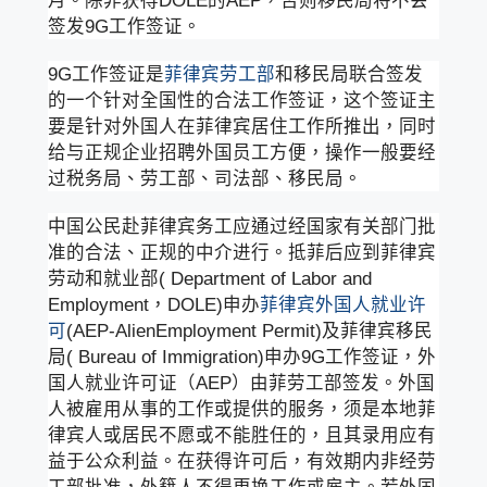
月。除非获得DOLE的AEP，否则移民局将不会
签发9G工作签证。
9G工作签证是
菲律宾劳工部
和移民局联合签发
的一个针对全国性的合法工作签证，这个签证主
要是针对外国人在菲律宾居住工作所推出，同时
给与正规企业招聘外国员工方便，操作一般要经
过税务局、劳工部、司法部、移民局。
中国公民赴菲律宾务工应通过经国家有关部门批
准的合法、正规的中介进行。抵菲后应到菲律宾
劳动和就业部( Department of Labor and
Employment，DOLE)申办
菲律宾外国人就业许
可
(AEP-AlienEmployment Permit)及菲律宾移民
局( Bureau of Immigration)申办9G工作签证，外
国人就业许可证（AEP）由菲劳工部签发。外国
人被雇用从事的工作或提供的服务，须是本地菲
律宾人或居民不愿或不能胜任的，且其录用应有
益于公众利益。在获得许可后，有效期内非经劳