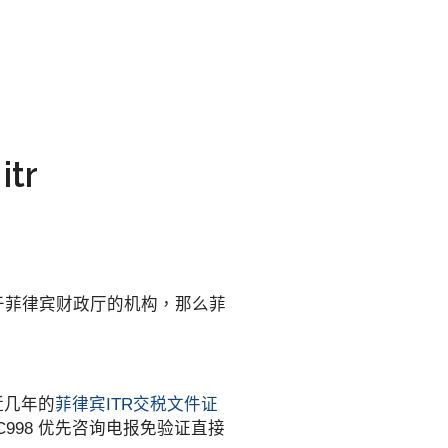
tr
于菲律宾财政厅的机构，那么菲
近几年的
菲律宾ITR交税文件证
C998 优先咨询电报免验证直接