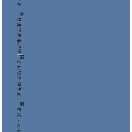
权
菲
律
宾
投
资
署
授
权
菲
律
宾
退
休
署
授
权
菲
律
宾
外
交
部