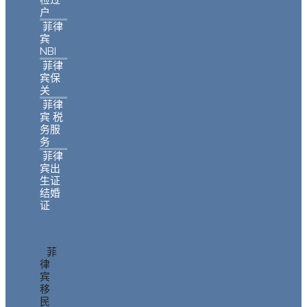
户
菲律
宾
NBI
菲律
宾保
关
菲律
宾 税
务服
务
菲律
宾出
生证
结婚
证
菲
律
宾
移
民