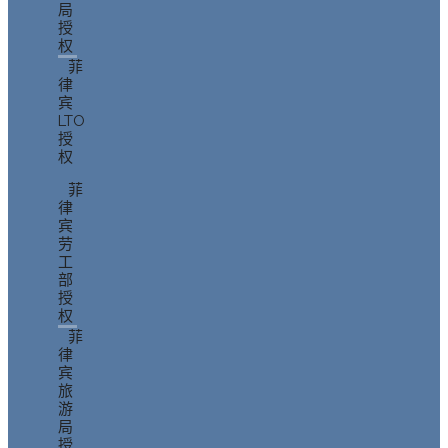
局
授
权
菲
律
宾
LTO
授
权
菲
律
宾
劳
工
部
授
权
菲
律
宾
旅
游
局
授