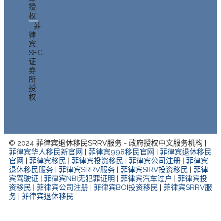
授
权
菲
律
宾
SEC
证
券
所
授
权
© 2024 菲律宾退休移民SRRV服务 - 政府授权中文服务机构 |
菲律宾华人移民新官网
|
菲律宾998移民官网
|
菲律宾退休移民
官网
|
菲律宾移民
|
菲律宾投资移民
|
菲律宾公司注册
|
菲律宾
退休移民服务
|
菲律宾SRRV服务
|
菲律宾SIRV投资移民
|
菲律
宾驾驶证
|
菲律宾NBI无犯罪证明
|
菲律宾汽车过户
|
菲律宾投
资移民
|
菲律宾公司注册
|
菲律宾BOI投资移民
|
菲律宾SRRV服
务
|
菲律宾退休移民