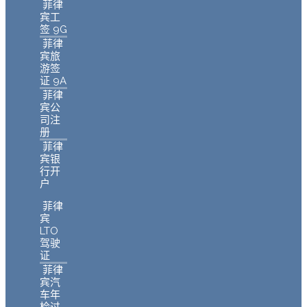
菲律
宾工
签 9G
菲律
宾旅
游签
证 9A
菲律
宾公
司注
册
菲律
宾银
行开
户
菲律
宾
LTO
驾驶
证
菲律
宾汽
车年
检过