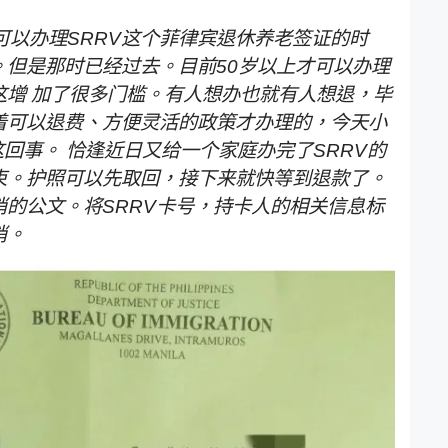
可以办理SRRV这个菲律宾退休养老签证的时
。但是那时已经过去。目前50岁以上才可以办理
这增 加了很多门槛。有人想办也就有人想退，毕
着可以退费、方便灵活的政策才办理的，今天小
这回事。 恰逢近日又给一个家庭办完了SRRV的
束。护照可以先取回，接下来就快等到退款了。
的公文。将SRRV卡号，持卡人的相关信息标
消。