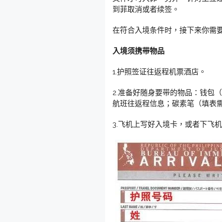
到菲取消或者续签。
在符合入境条件时，接下来你需
入境须携带物品
1.护照签证往返程机票酒店。
2.准备好随身要带的物品：钱包
航班往返程信息；碳素笔（填表
3.飞机上写好入境卡，或者下飞