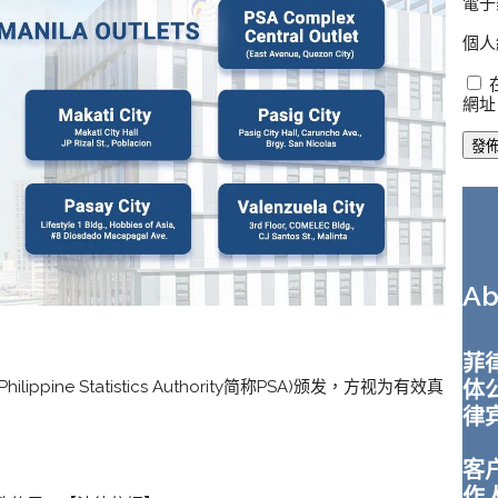
電子
個人
網址
A
菲律
体
pine Statistics Authority简称PSA)颁发，方视为有效真
律
客
作