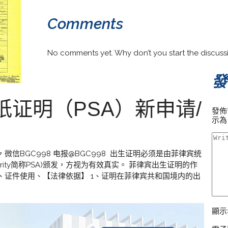
Comments
No comments yet. Why don’t you start the discuss
發
纸证明（PSA）新申请/
發佈
示
信BGC998 电报@BGC998 出生证明必须是由菲律宾统
ics Authority简称PSA)颁发，方视为有效真实。 菲律宾出生证明的作
、证件使用、【法律依据】 1、证明在菲律宾共和国境内的出
顯示