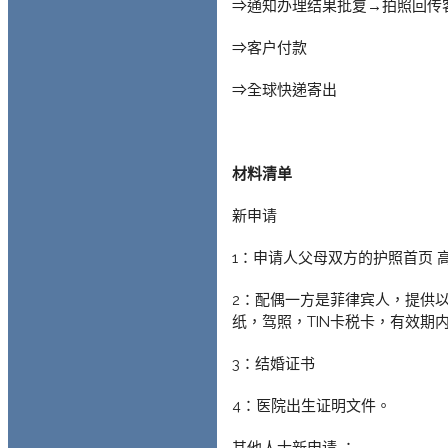
⇒通知办理结果批复→拍照回传
⇒客户付款
⇒全球快递寄出
材料清单
新申请
1：申请人父母双方的护照首页 
2：配偶一方是菲律宾人，提供以
纸，驾照，TIN卡税卡，有效期内
3：结婚证书
4：医院出生证明文件。
其他人士新申请 ：