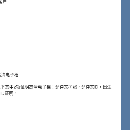
客户
高清电子档
下其中2项证明高清电子档：菲律宾护照，菲律宾ID，出生
ID证明。