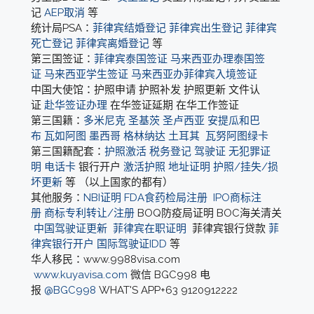
记
AEP取消
等
统计局PSA：
菲律宾结婚登记
菲律宾出生登记
菲律宾
死亡登记
菲律宾离婚登记
等
第三国签证：
菲律宾泰国签证
马来西亚办理泰国签
证
马来西亚学生签证
马来西亚办菲律宾入境签证
中国大使馆：护照申请 护照补发 护照更新 文件认
证
赴华签证办理
在华签证延期 在华工作签证
第三国籍：
多米尼克
圣基茨
圣卢西亚
安提瓜和巴
布
瓦如阿图
墨西哥
格林纳达
土耳其
瓦努阿图绿卡
第三国籍配套：
护照激活
税务登记
驾驶证
无犯罪证
明
电话卡
银行开户
激活护照
地址证明
护照/挂失/损
坏更新
等 （以上国家的都有）
其他服务：
NBI证明
FDA食药检局注册
IPO商标注
册
商标专利转让/注册
BOQ防疫局证明 BOC海关清关
中国驾驶证更新
菲律宾在职证明
菲律宾银行贷款
菲
律宾银行开户
国际驾驶证IDD
等
华人移民：www.9988visa.com
www.kuyavisa.com
微信 BGC998 电
报
@BGC998
WHAT'S APP+63 9120912222