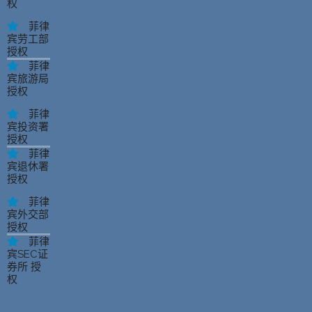
权
菲律
宾劳工部
授权
菲律
宾旅游局
授权
菲律
宾投资署
授权
菲律
宾退休署
授权
菲律
宾外交部
授权
菲律
宾SEC证
券所 授
权