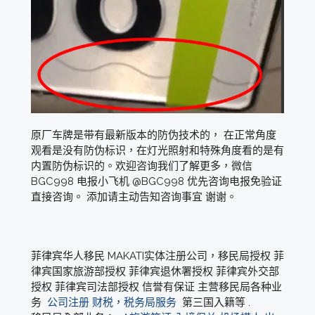
原厂车牌是带有最新版本的防伪技术的， 在正常角度
观看是没有防伪标识，在灯光照射和特殊角度看的是有
内置防伪标识的。欢迎咨询我们了解更多，微信
BGC998 电报小飞机 @BGC998 优先咨询电报免验证
直接咨询。 添加请主动告知咨询事宜 谢谢。
菲律宾华人移民 MAKATI实体注册公司，移民局授权 菲
律宾国家旅游部授权 菲律宾退休署授权 菲律宾外交部
授权 菲律宾司法部授权 信誉有保证 主营移民局各种业
务
公司注册
财税
，
税务局服务
第三国入籍等 .