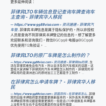
更多延伸阅读：
菲律宾LTO车辆信息登记查询车牌查询车
主查询 - 菲律宾华人移民
https://www.9988visa.com › 资讯速递 › 菲律宾汽
车登...
菲律宾
车牌
信息是属于隐私保护的，所以非授权
人员是查询不到菲律宾
车牌
登记的信息的，想了解更多
欢迎联系和咨询我们，微信BGC998 电报@BGC998
优先使用TG免验证， ...
菲律宾LTO的原厂车牌是怎么制作的？
https://www.9988visa.com › 资讯速递 › 菲律宾lto的原...
生
活在菲律宾难免会有汽车，所以会涉及到汽车相关的话题，这
里给大家讲解下菲律宾的汽车
车牌
是怎么制作的，菲律宾的
车
牌
采用的是澳洲进口的原材加工工艺都是手工制作， ...
在菲律宾怎么申请车牌？ - 菲律宾华人移
民
https://www.9988visa.com › 菲国百科 › 在菲律宾怎么...
菲律
宾的旧版
车牌
政府要求都要更换新版本的，另外丢失
车牌
或者
车牌
破损等情况都是需要更换的。但是去LTO申请换发
车牌
基本
上没有半年左右不会有结果是的你没有听错是 ...