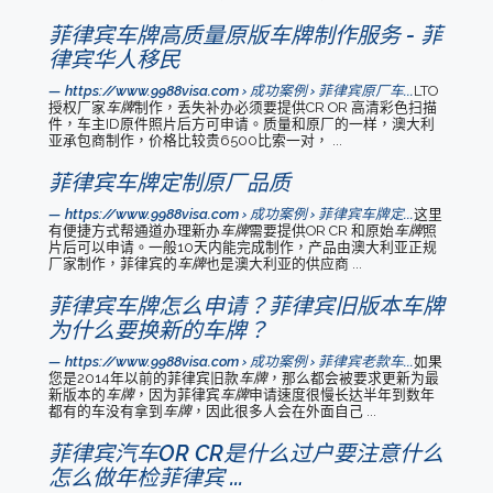
菲律宾车牌高质量原版车牌制作服务 - 菲
律宾华人移民
https://www.9988visa.com › 成功案例 › 菲律宾原厂车...
LTO
授权厂家
车牌
制作，丢失补办必须要提供CR OR 高清彩色扫描
件，车主ID原件照片后方可申请。质量和原厂的一样，澳大利
亚承包商制作，价格比较贵6500比索一对， ...
菲律宾车牌定制原厂品质
https://www.9988visa.com › 成功案例 › 菲律宾车牌定...
这里
有便捷方式帮通道办理新办
车牌
需要提供OR CR 和原始
车牌
照
片后可以申请。一般10天内能完成制作，产品由澳大利亚正规
厂家制作，菲律宾的
车牌
也是澳大利亚的供应商 ...
菲律宾车牌怎么申请？菲律宾旧版本车牌
为什么要换新的车牌？
https://www.9988visa.com › 成功案例 › 菲律宾老款车...
如果
您是2014年以前的菲律宾旧款
车牌
，那么都会被要求更新为最
新版本的
车牌
，因为菲律宾
车牌
申请速度很慢长达半年到数年
都有的车没有拿到
车牌
，因此很多人会在外面自己 ...
菲律宾汽车OR CR是什么过户要注意什么
怎么做年检菲律宾 ...