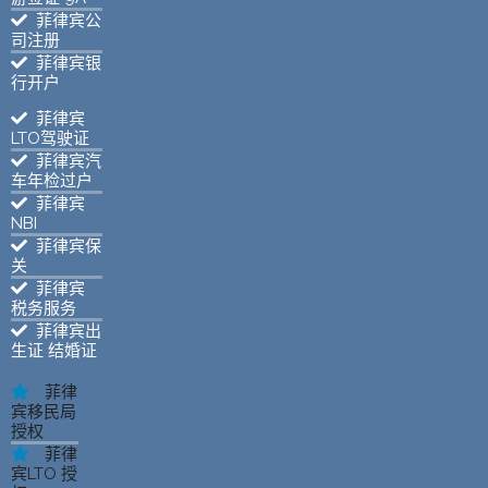
菲律宾公
司注册
菲律宾银
行开户
菲律宾
LTO驾驶证
菲律宾汽
车年检过户
菲律宾
NBI
菲律宾保
关
菲律宾
税务服务
菲律宾出
生证 结婚证
菲律
宾移民局
授权
菲律
宾LTO 授