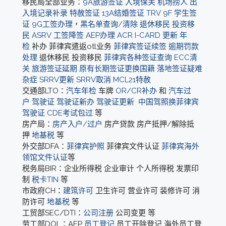
移民局全部业务：
9A旅游签证
入境保关
机场捞人
出
入境记录补录
特赦签证
13A结婚签证
TRV
9F 学生签
证
9G工签办理
，
黑名单查询/清除
退休移民
投资移
民
ASRV
工签降签
AEP办理
ACR I-CARD 更新
年
检
补办 菲律宾遣返otl业务
菲律宾签证续签
逾期罚款
处理
退休移民 投资移民
菲律宾各种签证查询
ECC清
关
旅游签证延期
原有长期签证更换国籍
落地签证疑难
杂症
SRRV更新
SRRV取消
MCL21特赦
交通部LTO：
汽车年检
车牌
OR/CR补办
和
汽车过
户
驾驶证
驾驶证新办
驾驶证更新
中国驾照换菲律宾
驾驶证
CDE考试包过
等
房产局：
房产入户/过户
房产贷款 房产抵押/解除抵
押
地基税
等
外交部DFA：
菲律宾护照
菲律宾文件认证
菲律宾海外
领馆文件认证
等
税务局BIR：企业所得税 企业审计 个人所得税 发票印
制
税卡TIN
等
市政府CH：
建筑许可
卫生许可 营业许可 装修许可 消
防许可
地基税
等
工贸部SEC/DTI：
公司注册
公司变更 等
劳工部DOL：AEP
员工登记
员工开除登记 海外员工登