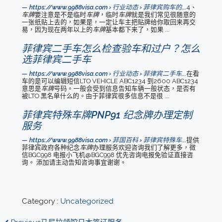
https://www.9988visa.com › 行业动态 › 菲律宾购车的...
4、
车牌
要注意是不是临时
车牌
，临时
车牌
就是我们常见很随意的
一张纸贴上去的，如果是，一定让车主把贴牌给你取回来再交
易，因为现在两年以上的
车牌
基本都下来了，如果 ...
菲律宾二手车怎么检查验车和过户？怎么
选菲律宾二手车
https://www.9988visa.com › 行业动态 › 菲律宾二手车...
在看
车的是可以编辑短信LTO VEHICLE ABC1234 到2600 ABC1234
意思是
车牌
号码。一般会受到信息告知车辆一般状态，是否有
被LTO 黑名单什么的。由于菲律宾很多信息不是很 ...
菲律宾特殊车牌PNP91 纪念牌办理定制
服务
https://www.9988visa.com › 菲国百科 › 菲律宾特殊车...
提供
菲律宾政府各种纪念
车牌
办理服务欢迎咨询我们了解更多，微
信BGC998 电报小飞机@BGC998 优先咨询电报免验证直接咨
询。 添加请主动告知咨询事宜谢谢。
Category :
Uncategorized