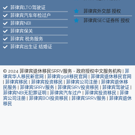
菲律宾LTO驾驶证
菲律宾外交部 授权
菲律宾汽车年检过户
菲律宾SEC证券所 授权
菲律宾NBI
菲律宾保关
菲律宾 税务服务
菲律宾出生证 结婚证
© 2024 菲律宾退休移民SRRV服务 - 政府授权中文服务机构 |
菲
律宾华人移民新官网
|
菲律宾998移民官网
|
菲律宾退休移民官网
|
菲律宾移民
|
菲律宾投资移民
|
菲律宾公司注册
|
菲律宾退休移
民服务
|
菲律宾SRRV服务
|
菲律宾SIRV投资移民
|
菲律宾驾驶证
|
菲律宾NBI无犯罪证明
|
菲律宾汽车过户
|
菲律宾投资移民
|
菲律
宾公司注册
|
菲律宾BOI投资移民
|
菲律宾SRRV服务
|
菲律宾退休
移民