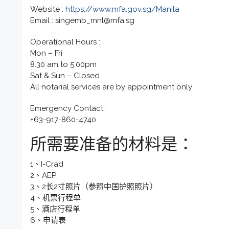
Website :
https://www.mfa.gov.sg/Manila
Email : singemb_mnl@mfa.sg
Operational Hours :
Mon – Fri
8.30 am to 5.00pm
Sat & Sun – Closed
All notarial services are by appointment only
Emergency Contact :
+63-917-860-4740
所需要准备的材料是：
1、I-Crad
2、AEP
3、2长2寸照片（参照中国护照照片）
4、机票行程单
5、酒店行程单
6、申请表