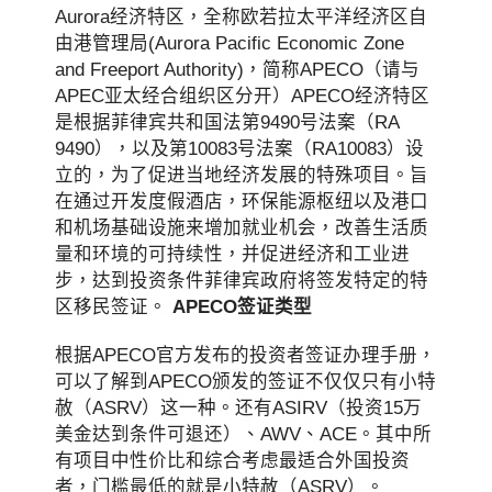
Aurora经济特区，全称欧若拉太平洋经济区自
由港管理局(Aurora Pacific Economic Zone
and Freeport Authority)，简称APECO（请与
APEC亚太经合组织区分开）APECO经济特区
是根据菲律宾共和国法第9490号法案（RA
9490），以及第10083号法案（RA10083）设
立的，为了促进当地经济发展的特殊项目。旨
在通过开发度假酒店，环保能源枢纽以及港口
和机场基础设施来增加就业机会，改善生活质
量和环境的可持续性，并促进经济和工业进
步，达到投资条件菲律宾政府将签发特定的特
区移民签证。
APECO签证类型
根据APECO官方发布的投资者签证办理手册，
可以了解到APECO颁发的签证不仅仅只有小特
赦（ASRV）这一种。还有ASIRV（投资15万
美金达到条件可退还）、AWV、ACE。其中所
有项目中性价比和综合考虑最适合外国投资
者，门槛最低的就是小特赦（ASRV）。