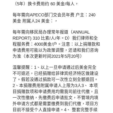
（5年）换卡费用约 60 美金/每人，
每年需向APECO部门交会员年费 户主：240
美金 附属人24 美金：，
每年需向移民局办理常年报道（ANNUAL
REPORT) 310 比索/人/年。D）我们律师和全
程服务费：4000美金/户。注意：以上捐赠款和
申请费用可能以为政策调整，还请和我们咨询
为准（本次更新时间2021年5月20号）
温馨提醒：1、以上一旦申请通过后美金完全
不可退还，已经捐赠给菲律宾经济特区做建设
了。假若没通过捐款可一次性立刻全额退回。
2、本捐赠费用附属申请人上限为3人3、 本项
目捐赠款项和申请费用均需我司前往代缴，且
一次性缴纳，先缴费后申请批文，不管境内境
外申请方式都是需要缴费到我们代缴，项目方
目前不接受个人直接申请。4、 整套完整手续