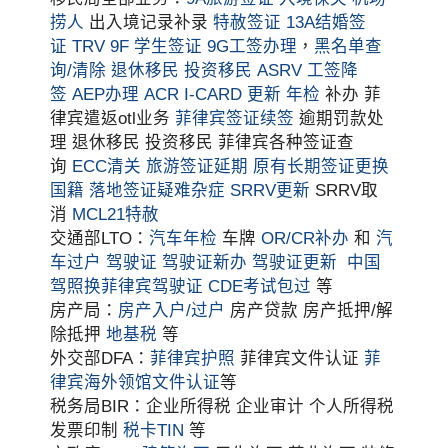
捞人
出入境记录补录
特赦签证
13A结婚签
证
TRV
9F 学生签证
9G工签办理
，
黑名单查
询/清除
退休移民
投资移民
ASRV
工签降
签
AEP办理
ACR I-CARD 更新
年检
补办 菲
律宾遣返otl业务
菲律宾签证续签
逾期罚款处
理 退休移民 投资移民 菲律宾各种签证查
询
ECC清关
旅游签证延期
原有长期签证更换
国籍
落地签证疑难杂症
SRRV更新
SRRV取
消
MCL21特赦
交通部LTO：
汽车年检
车牌
OR/CR补办
和
汽
车过户
驾驶证
驾驶证新办
驾驶证更新
中国
驾照换菲律宾驾驶证
CDE考试包过
等
房产局：
房产入户/过户
房产贷款 房产抵押/解
除抵押
地基税
等
外交部DFA：
菲律宾护照
菲律宾文件认证
菲
律宾海外领馆文件认证
等
税务局BIR：企业所得税 企业审计 个人所得税
发票印制
税卡TIN
等