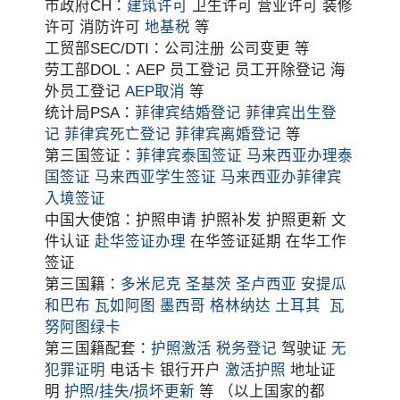
市政府CH：
建筑许可
卫生许可 营业许可 装修
许可 消防许可
地基税
等
工贸部SEC/DTI：公司注册 公司变更 等
劳工部DOL：AEP 员工登记 员工开除登记 海
外员工登记
AEP取消
等
统计局PSA：
菲律宾结婚登记
菲律宾出生登
记
菲律宾死亡登记
菲律宾离婚登记
等
第三国签证：
菲律宾泰国签证
马来西亚办理泰
国签证
马来西亚学生签证
马来西亚办菲律宾
入境签证
中国大使馆：护照申请 护照补发 护照更新 文
件认证
赴华签证办理
在华签证延期 在华工作
签证
第三国籍：
多米尼克
圣基茨
圣卢西亚
安提瓜
和巴布
瓦如阿图
墨西哥
格林纳达
土耳其
瓦
努阿图绿卡
第三国籍配套：
护照激活
税务登记
驾驶证
无
犯罪证明
电话卡 银行开户
激活护照
地址证
明
护照/挂失/损坏更新
等 （以上国家的都