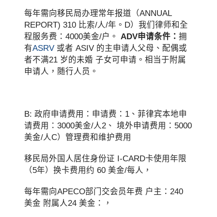
每年需向移民局办理常年报道（ANNUAL
REPORT) 310 比索/人/年。D）我们律师和全
程服务费：4000美金/户。
ADV申请条件：
拥
有
ASRV
或者 ASIV 的主申请人父母、配偶或
者不满21 岁的未婚 子女可申请。相当于附属
申请人，随行人员。
B: 政府申请费用：申请费：1、菲律宾本地申
请费用：3000美金/人2、 境外申请费用：5000
美金/人C）管理费和维护费用
移民局外国人居住身份证 I-CARD卡使用年限
（5年）换卡费用约 60 美金/每人，
每年需向APECO部门交会员年费 户主：240
美金 附属人24 美金：，