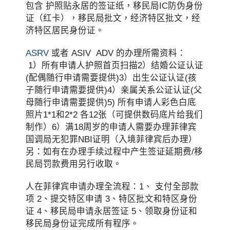
包含 护照贴永居的签证纸，移民局IC防伪身份
证（红卡），移民局批文，经济特区批文，经
济特区居民身份证。
ASRV
或者 ASIV ADV 的办理所需资料：
1）所有申请人护照首页扫描2）结婚公证认证
(配偶随行申请需要提供)3）出生公证认证(孩
子随行申请需要提供)4）亲属关系公证认证(父
母随行申请需要提供)5) 所有申请人彩色白底
照片1*1和2*2 各12张（可提供数码底片给我们
制作）6）满18周岁的申请人需要办理菲律宾
国调局无犯罪NBI证明（入境菲律宾后办理）
另：如有在办理手续过程中产生签证延期费/移
民局罚款费用另行收取。
人在菲律宾申请办理全流程：1、 支付全部款
项 2、提交特区申请 3、特区批文和特区身份
证 4、移民局申请永居签证 5、领取身份证和
移民局身份证完成所有程序。