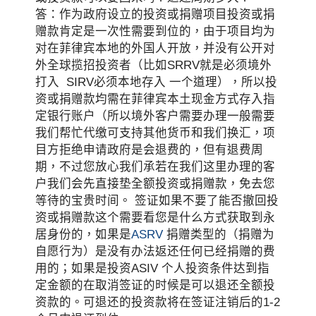
答：作为政府设立的投资或捐赠项目投资或捐
赠款肯定是一次性需要到位的，由于项目均为
对在菲律宾本地的外国人开放，并没有公开对
外全球揽招投资者（比如SRRV就是必须境外
打入 SIRV必须本地存入 一个道理），所以投
资或捐赠款均需在菲律宾本土现金方式存入指
定银行账户（所以境外客户需要办理一般需要
我们帮忙代缴可支持其他货币和我们换汇，项
目方拒绝申请政府是会退费的，但有退费周
期，不过您放心我们承若在我们这里办理的客
户我们会先直接垫全额投资或捐赠款，免去您
等待的宝贵时间。 签证如果不要了能否撤回投
资或捐赠款这个需要看您是什么方式获取到永
居身份的，如果是
ASRV
捐赠类型的（捐赠为
自愿行为）是没有办法返还任何已经捐赠的费
用的；如果是投资ASIV 个人投资条件达到指
定金额的在取消签证的时候是可以退还全额投
资款的。可退还的投资款将在签证注销后的1-2