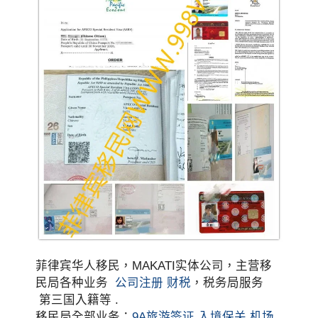
菲律宾华人移民，MAKATI实体公司，主营移
民局各种业务
公司注册
财税
，税务局服务
第三国入籍等 .
移民局全部业务：
9A旅游签证
入境保关
机场