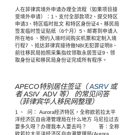
人在菲律宾境外申请办理全流程（如果项目接
受境外申请）：1、支付全部款项2、提交特区
申请3、特区临时批文 和特区身份证4、移民局
签发临时签证贴纸（6个月）5、邮寄到申请人
所在地6 、预约入境时间购买机票和定制入境
行程7 、抵达菲律宾接待做NBI无犯罪证明8、
前往移民局拍照采集指纹领取永居签证9、领
取身份证和移民局身份证完成所有程序。
APECO特别居住签证（
ASRV
或
者 ASIV ADV 等） 的常见问答
（菲律宾华人移民网整理）
1 、 问： Aurora经济特区，全称欧若拉太平
洋经济区自由港管理局在什么地方 马尼拉过去
要多久呀？办理我本人要去吗？ 答：全称
欧若拉太平洋经济区自由港管理局(Aurora