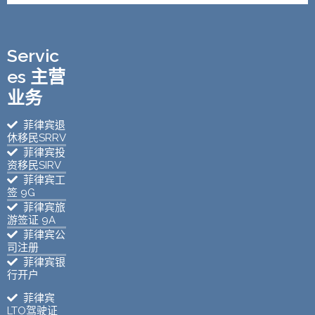
Servic
es 主营
业务
菲律宾退
休移民SRRV
菲律宾投
资移民SIRV
菲律宾工
签 9G
菲律宾旅
游签证 9A
菲律宾公
司注册
菲律宾银
行开户
菲律宾
LTO驾驶证