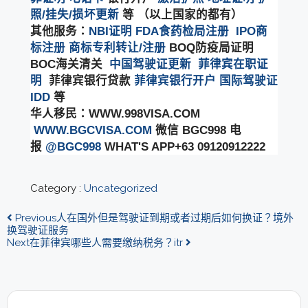
照/挂失/损坏更新
等 （以上国家的都有）
其他服务：
NBI证明
FDA食药检局注册
IPO商
标注册
商标专利转让/注册
BOQ防疫局证明
BOC海关清关
中国驾驶证更新
菲律宾在职证
明
菲律宾银行贷款
菲律宾银行开户
国际驾驶证
IDD
等
华人移民：WWW.998VISA.COM
WWW.BGCVISA.COM
微信 BGC998 电
报
@BGC998
WHAT'S APP+63 09120912222
Category :
Uncategorized
Previous
人在国外但是驾驶证到期或者过期后如何换证？境外
换驾驶证服务
Next
在菲律宾哪些人需要缴纳税务？itr