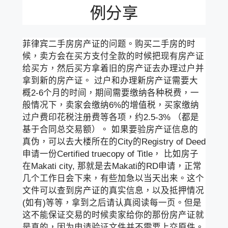
例分享
菲律宾二手房房产证的问题。购买二手房的时
候，卖方会在买方支付全款的时候把现有房产证
给买方，然后买方拿着旧的房产证去办理过户并
拿到新的房产证。 过户和办理新房产证需要大
概2-6个月的时间，期间需要缴纳各种税费，一
般情况下，卖家会缴纳6%的增值税，买家缴纳
过户费印花税注册费等各项，约2.5-3% （都是
基于合同总交易额）。 如果要验房产证信息的
真伪，可以去大楼所在的City的Registry of Deed
申请一份Certified truecopy of Title， 比如房子
在Makati city, 那就是去Makati的RD申请，正常
几个工作日会下来，有些加急以当天出来。这个
文件可以查到房产证的真实信息，以及抵押情况
(如有)等等，拿到之后请认真阅读每一页。但是
这不能保证交易的时候卖家给你的那份房产证就
是真的，因为申请验证文件并不需要上交原件。