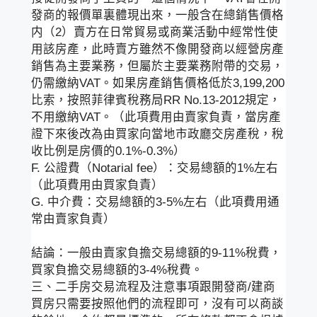
發商的報價單裏體現出來，一般含在總銷售價格
内（2）賣方在日常貿易或商業活動中經常性使
用該房產，此時賣方雖然不像開發商以經營房產
銷售為主要業務，但屬於主要業務附帶的交易，
仍需繳納VAT。如果房產銷售價格低於3,199,200
比索，按照菲律賓稅務局RR No.13-2012規定，
不用繳納VAT。（此項費用由賣家負責，當房產
證下來後改為由買家向當地市政廳交房產稅，稅
收比例是房價的0.1%-0.3%）
F. 公證費（Notarial fee）：交易總額的1%左右
（此項費用由買家負責）
G. 中介費：交易總額的3-5%左右（此項費用通
常由賣家負責）
結論：一般由賣家負擔交易總額的9-11%稅費，
買家負擔交易總額的3-4%稅費。
三、二手房交易流程及注意事項跟開發商/建商
買房只需要按照他們的流程即可，沒有可以商談