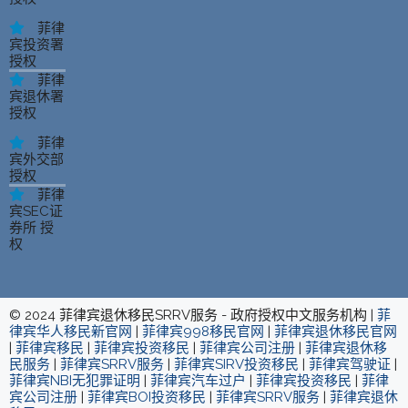
菲律
宾投资署
授权
菲律
宾退休署
授权
菲律
宾外交部
授权
菲律
宾SEC证
券所 授
权
© 2024 菲律宾退休移民SRRV服务 - 政府授权中文服务机构 |
菲
律宾华人移民新官网
|
菲律宾998移民官网
|
菲律宾退休移民官网
|
菲律宾移民
|
菲律宾投资移民
|
菲律宾公司注册
|
菲律宾退休移
民服务
|
菲律宾SRRV服务
|
菲律宾SIRV投资移民
|
菲律宾驾驶证
|
菲律宾NBI无犯罪证明
|
菲律宾汽车过户
|
菲律宾投资移民
|
菲律
宾公司注册
|
菲律宾BOI投资移民
|
菲律宾SRRV服务
|
菲律宾退休