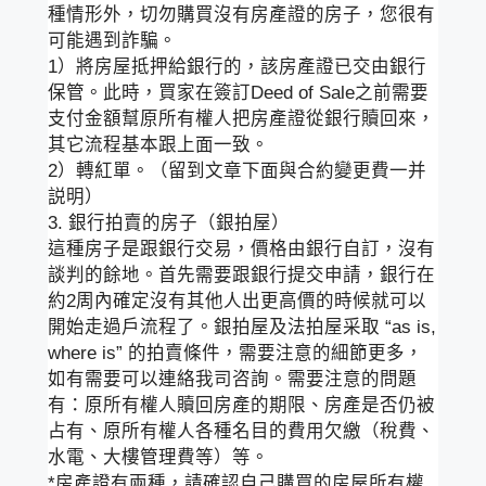
種情形外，切勿購買沒有房產證的房子，您很有
可能遇到詐騙。
1）將房屋抵押給銀行的，該房產證已交由銀行
保管。此時，買家在簽訂Deed of Sale之前需要
支付金額幫原所有權人把房產證從銀行贖回來，
其它流程基本跟上面一致。
2）轉紅單。（留到文章下面與合約變更費一并
説明）
3. 銀行拍賣的房子（銀拍屋）
這種房子是跟銀行交易，價格由銀行自訂，沒有
談判的餘地。首先需要跟銀行提交申請，銀行在
約2周內確定沒有其他人出更高價的時候就可以
開始走過戶流程了。銀拍屋及法拍屋采取 “as is,
where is” 的拍賣條件，需要注意的細節更多，
如有需要可以連絡我司咨詢。需要注意的問題
有：原所有權人贖回房產的期限、房產是否仍被
占有、原所有權人各種名目的費用欠繳（稅費、
水電、大樓管理費等）等。
*房產證有兩種，請確認自己購買的房屋所有權