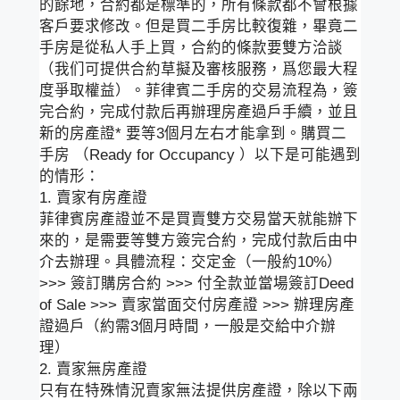
的餘地，合約都是標準的，所有條款都不會根據
客戶要求修改。但是買二手房比較復雜，畢竟二
手房是從私人手上買，合約的條款要雙方洽談
（我们可提供合約草擬及審核服務，爲您最大程
度爭取權益）。菲律賓二手房的交易流程為，簽
完合約，完成付款后再辦理房產過戶手續，並且
新的房產證* 要等3個月左右才能拿到。購買二
手房 （Ready for Occupancy ）以下是可能遇到
的情形：
1. 賣家有房產證
菲律賓房產證並不是買賣雙方交易當天就能辦下
來的，是需要等雙方簽完合約，完成付款后由中
介去辦理。具體流程：交定金（一般約10%）
>>> 簽訂購房合約 >>> 付全款並當場簽訂Deed
of Sale >>> 賣家當面交付房產證 >>> 辦理房產
證過戶（約需3個月時間，一般是交給中介辦
理）
2. 賣家無房產證
只有在特殊情況賣家無法提供房產證，除以下兩