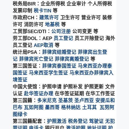
税务局BIR：企业所得税 企业审计 个人所得税
发票印制
税卡TIN
等
市政府CH：
建筑许可
卫生许可 营业许可 装修
许可 消防许可
地基税
等
工贸部SEC/DTI：
公司注册
公司变更 等
劳工部DOL：AEP
员工登记
员工开除登记 海外
员工登记
AEP取消
等
统计局PSA：
菲律宾结婚登记
菲律宾出生登
记
菲律宾死亡登记
菲律宾离婚登记
等
第三国签证：
菲律宾泰国签证
马来西亚办理泰
国签证
马来西亚学生签证
马来西亚办菲律宾入
境签证
中国大使馆：护照申请 护照补发 护照更新 文件
认证
赴华签证办理
在华签证延期 在华工作签证
第三国籍：
多米尼克
圣基茨
圣卢西亚
安提瓜和
巴布
瓦如阿图
墨西哥
格林纳达
土耳其
瓦努阿
图绿卡
第三国籍配套：
护照激活
税务登记
驾驶证
无犯
罪证明
电话卡
银行开户
激活护照
地址证明
护