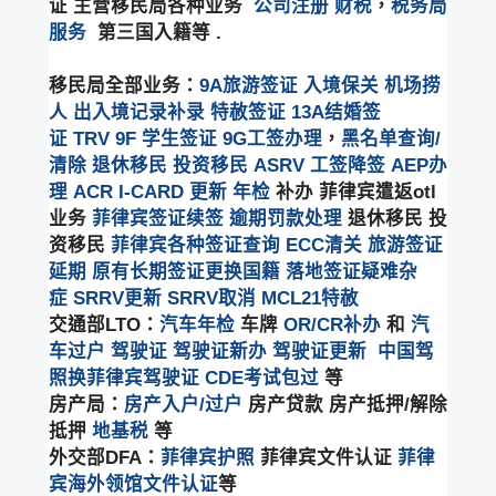
证 主营移民局各种业务
公司注册
财税
，
税务局
服务
第三国入籍等 .
移民局全部业务：
9A旅游签证
入境保关
机场捞
人
出入境记录补录
特赦签证
13A结婚签
证
TRV
9F 学生签证
9G工签办理
，
黑名单查询/
清除
退休移民
投资移民
ASRV
工签降签
AEP办
理
ACR I-CARD 更新
年检
补办 菲律宾遣返otl
业务
菲律宾签证续签
逾期罚款处理
退休移民 投
资移民
菲律宾各种签证查询
ECC清关
旅游签证
延期
原有长期签证更换国籍
落地签证疑难杂
症
SRRV更新
SRRV取消
MCL21特赦
交通部LTO：
汽车年检
车牌
OR/CR补办
和
汽
车过户
驾驶证
驾驶证新办
驾驶证更新
中国驾
照换菲律宾驾驶证
CDE考试包过
等
房产局：
房产入户/过户
房产贷款 房产抵押/解除
抵押
地基税
等
外交部DFA：
菲律宾护照
菲律宾文件认证
菲律
宾海外领馆文件认证
等