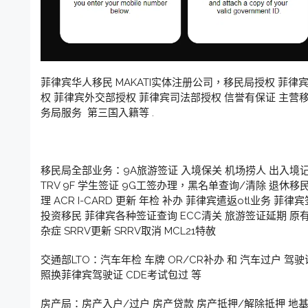
菲律宾华人移民 MAKATI实体注册公司，移民局授权 菲律
权 菲律宾外交部授权 菲律宾司法部授权 信誉有保证 主营
务局服务 第三国入籍等 .
移民局全部业务：9A旅游签证 入境保关 机场捞人 出入境记
TRV 9F 学生签证 9G工签办理，黑名单查询/清除 退休移民 
理 ACR I-CARD 更新 年检 补办 菲律宾遣返otl业务 
投资移民 菲律宾各种签证查询 ECC清关 旅游签证延期 
杂症 SRRV更新 SRRV取消 MCL21特赦
交通部LTO：汽车年检 车牌 OR/CR补办 和 汽车过户 驾
照换菲律宾驾驶证 CDE考试包过 等
房产局：房产入户/过户 房产贷款 房产抵押/解除抵押 地基