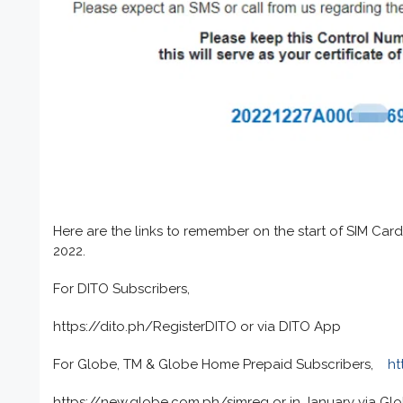
Here are the links to remember on the start of SIM Car
2022.
For DITO Subscribers,
https://dito.ph/RegisterDITO or via DITO App
For Globe, TM & Globe Home Prepaid Subscribers,
ht
https://new.globe.com.ph/simreg or in January via G