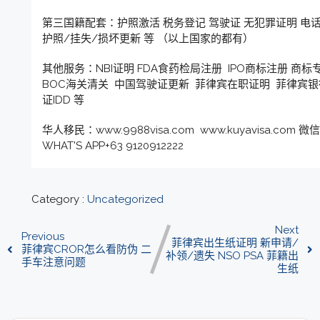
第三国籍配套：护照激活 税务登记 驾驶证 无犯罪证明 电话
护照/挂失/损坏更新 等 （以上国家的都有）
其他服务：NBI证明 FDA食药检局注册 IPO商标注册 商标
BOC海关清关 中国驾驶证更新 菲律宾在职证明 菲律宾银
证IDD 等
华人移民：www.9988visa.com www.kuyavisa.com 微
WHAT'S APP+63 9120912222
Category :
Uncategorized
Next
Previous
菲律宾出生纸证明 新申请/
菲律宾CROR怎么看防伪 二
补领/遗失 NSO PSA 菲籍出
手车注意问题
生纸