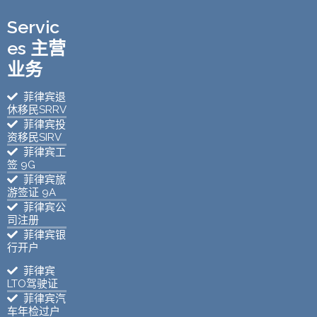
Servic
es 主营
业务
菲律宾退
休移民SRRV
菲律宾投
资移民SIRV
菲律宾工
签 9G
菲律宾旅
游签证 9A
菲律宾公
司注册
菲律宾银
行开户
菲律宾
LTO驾驶证
菲律宾汽
车年检过户