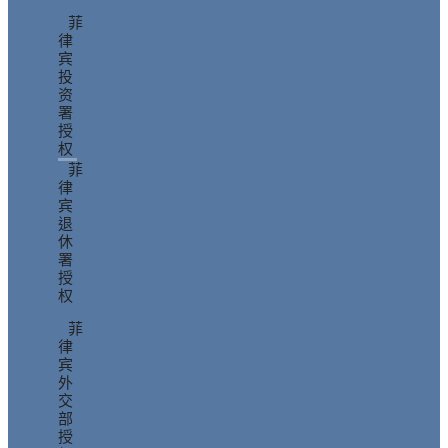
菲
律
宾
投
资
署
授
权
菲
律
宾
退
休
署
授
权
菲
律
宾
外
交
部
授