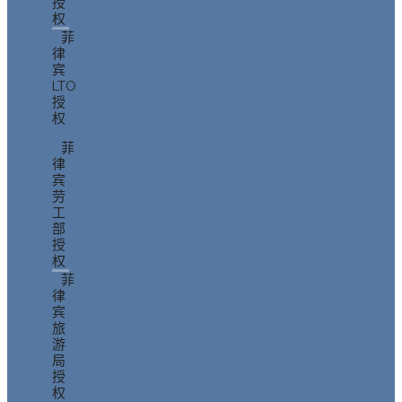
授
权
菲
律
宾
LTO
授
权
菲
律
宾
劳
工
部
授
权
菲
律
宾
旅
游
局
授
权