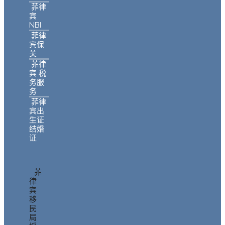
菲律
宾
NBI
菲律
宾保
关
菲律
宾 税
务服
务
菲律
宾出
生证
结婚
证
菲
律
宾
移
民
局