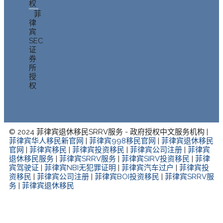
权
菲
律
宾
SEC
证
券
所
授
权
© 2024 菲律宾退休移民SRRV服务 - 政府授权中文服务机构 |
菲律宾华人移民新官网
|
菲律宾998移民官网
|
菲律宾退休移民
官网
|
菲律宾移民
|
菲律宾投资移民
|
菲律宾公司注册
|
菲律宾
退休移民服务
|
菲律宾SRRV服务
|
菲律宾SIRV投资移民
|
菲律
宾驾驶证
|
菲律宾NBI无犯罪证明
|
菲律宾汽车过户
|
菲律宾投
资移民
|
菲律宾公司注册
|
菲律宾BOI投资移民
|
菲律宾SRRV服
务
|
菲律宾退休移民