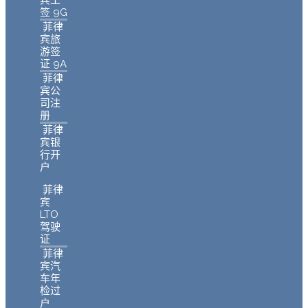
宾工
签 9G
菲律
宾旅
游签
证 9A
菲律
宾公
司注
册
菲律
宾银
行开
户
菲律
宾
LTO
驾驶
证
菲律
宾汽
车年
检过
户